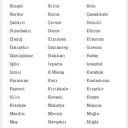
Bingöl
Bitlis
Bolu
Burdur
Bursa
Çanakkale
Çankırı
Çorum
Denizli
Diyarbakır
Düzce
Edirne
Elazığ
Erzincan
Erzurum
Eskişehir
Gaziantep
Giresun
Gümüşhane
Hakkari
Hatay
Iğdır
Isparta
İstanbul
İzmir
K.Maraş
Karabük
Karaman
Kars
Kastamonu
Kayseri
Kırıkkale
Kırşehir
Kilis
Kocaeli
Konya
Kütahya
Malatya
Manisa
Mardin
Mersin
Muğla
Muş
Nevşehir
Niğde