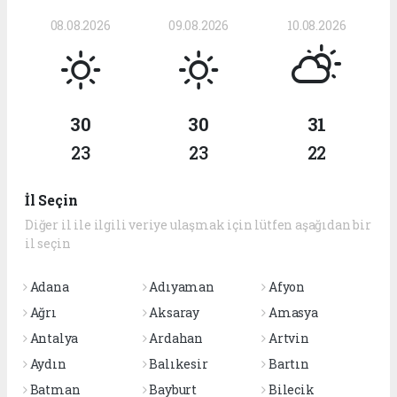
08.08.2026
09.08.2026
10.08.2026
30
30
31
23
23
22
İl Seçin
Diğer il ile ilgili veriye ulaşmak için lütfen aşağıdan bir
il seçin
Adana
Adıyaman
Afyon
Ağrı
Aksaray
Amasya
Antalya
Ardahan
Artvin
Aydın
Balıkesir
Bartın
Batman
Bayburt
Bilecik