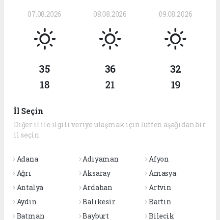
07.08.2026
08.08.2026
09.08.2026
35
36
32
18
21
19
İl Seçin
Diğer il ile ilgili veriye ulaşmak için lütfen aşağıdan bir
il seçin
Adana
Adıyaman
Afyon
Ağrı
Aksaray
Amasya
Antalya
Ardahan
Artvin
Aydın
Balıkesir
Bartın
Batman
Bayburt
Bilecik