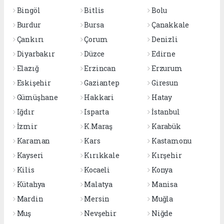
Bingöl
Bitlis
Bolu
Burdur
Bursa
Çanakkale
Çankırı
Çorum
Denizli
Diyarbakır
Düzce
Edirne
Elazığ
Erzincan
Erzurum
Eskişehir
Gaziantep
Giresun
Gümüşhane
Hakkari
Hatay
Iğdır
Isparta
İstanbul
İzmir
K.Maraş
Karabük
Karaman
Kars
Kastamonu
Kayseri
Kırıkkale
Kırşehir
Kilis
Kocaeli
Konya
Kütahya
Malatya
Manisa
Mardin
Mersin
Muğla
Muş
Nevşehir
Niğde