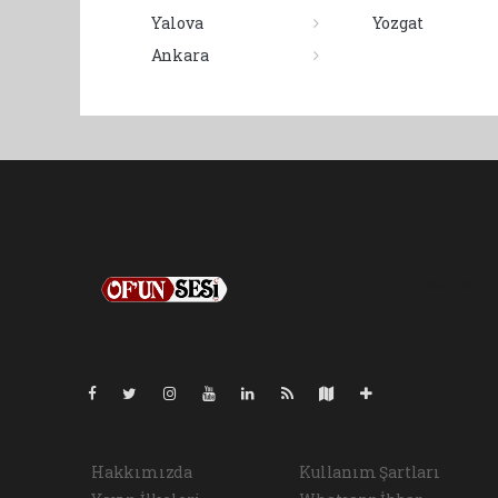
Yalova
Yozgat
Ankara
Pro-0.123
Hakkımızda
Kullanım Şartları