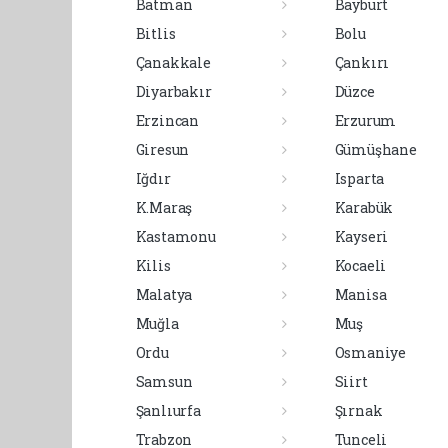
Batman
Bayburt
Bitlis
Bolu
Çanakkale
Çankırı
Diyarbakır
Düzce
Erzincan
Erzurum
Giresun
Gümüşhane
Iğdır
Isparta
K.Maraş
Karabük
Kastamonu
Kayseri
Kilis
Kocaeli
Malatya
Manisa
Muğla
Muş
Ordu
Osmaniye
Samsun
Siirt
Şanlıurfa
Şırnak
Trabzon
Tunceli