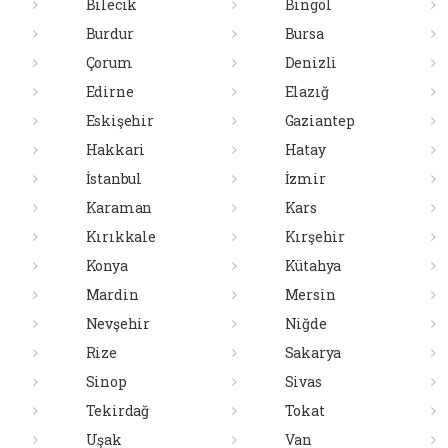
Bilecik
Bingöl
Burdur
Bursa
Çorum
Denizli
Edirne
Elazığ
Eskişehir
Gaziantep
Hakkari
Hatay
İstanbul
İzmir
Karaman
Kars
Kırıkkale
Kırşehir
Konya
Kütahya
Mardin
Mersin
Nevşehir
Niğde
Rize
Sakarya
Sinop
Sivas
Tekirdağ
Tokat
Uşak
Van