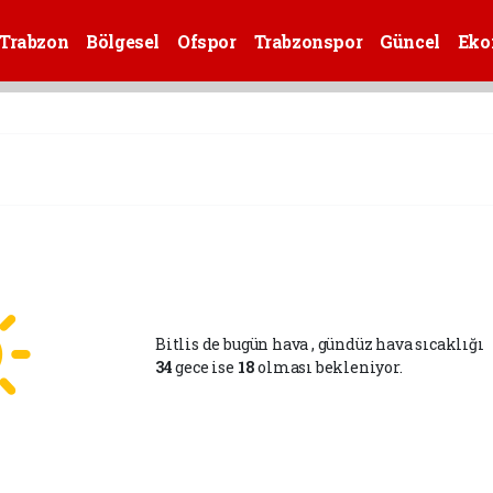
Trabzon
Bölgesel
Ofspor
Trabzonspor
Güncel
Eko
Bitlis de bugün hava
, gündüz hava sıcaklığı
34
gece ise
18
olması bekleniyor.