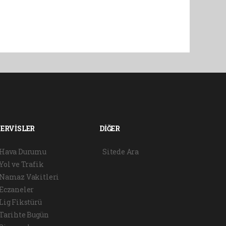
SERVİSLER
DİĞER
Hava Durumu
Sitede Ara
Yol ve Trafik
Namaz Vakitleri
Eczaneler
Lig Fikstürü
Tarihte Bugün