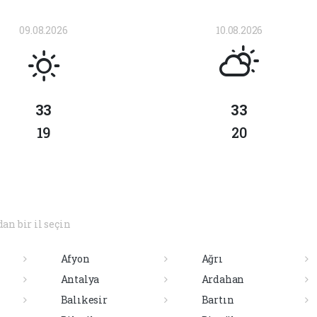
09.08.2026
10.08.2026
33
33
19
20
dan bir il seçin
Afyon
Ağrı
Antalya
Ardahan
Balıkesir
Bartın