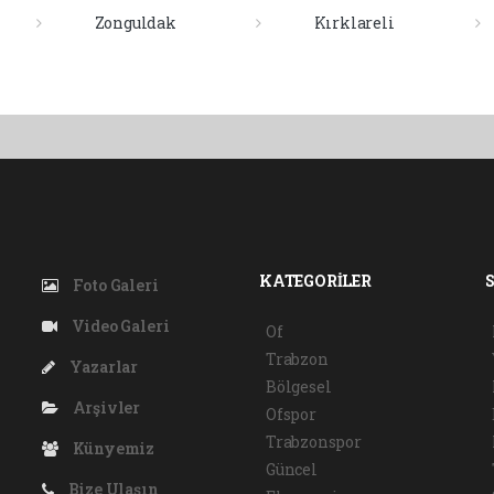
Zonguldak
Kırklareli
KATEGORİLER
Foto Galeri
Video Galeri
Of
Trabzon
Yazarlar
Bölgesel
Arşivler
Ofspor
Trabzonspor
Künyemiz
Güncel
Bize Ulaşın