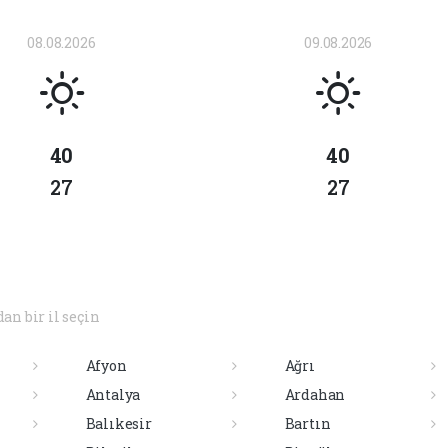
08.08.2026
09.08.2026
40
40
27
27
dan bir il seçin
Afyon
Ağrı
Antalya
Ardahan
Balıkesir
Bartın