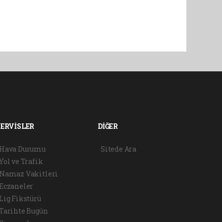
SERVİSLER
DİĞER
Hava Durumu
Sitede Ara
Yol ve Trafik
Namaz Vakitleri
Eczaneler
Lig Fikstürü
Tarihte Bugün