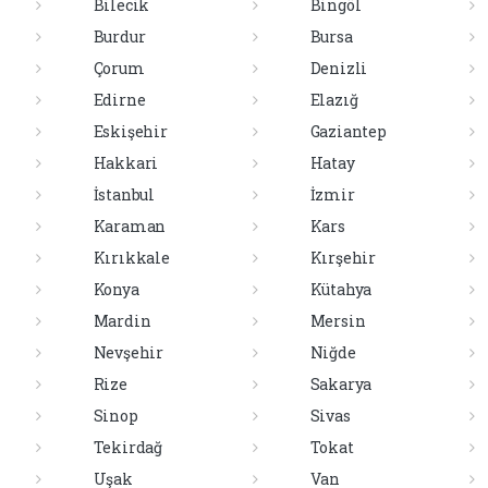
Bilecik
Bingöl
Burdur
Bursa
Çorum
Denizli
Edirne
Elazığ
Eskişehir
Gaziantep
Hakkari
Hatay
İstanbul
İzmir
Karaman
Kars
Kırıkkale
Kırşehir
Konya
Kütahya
Mardin
Mersin
Nevşehir
Niğde
Rize
Sakarya
Sinop
Sivas
Tekirdağ
Tokat
Uşak
Van