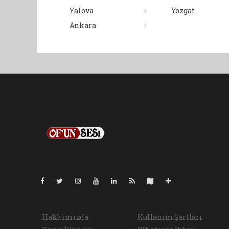
Yalova
Yozgat
Ankara
Pro-0.153
Hakkımızda
Kullanım Şartları