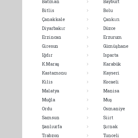
Batman
Bayburt
Bitlis
Bolu
Çanakkale
Çankırı
Diyarbakır
Düzce
Erzincan
Erzurum
Giresun
Gümüşhane
Iğdır
Isparta
K.Maraş
Karabük
Kastamonu
Kayseri
Kilis
Kocaeli
Malatya
Manisa
Muğla
Muş
Ordu
Osmaniye
Samsun
Siirt
Şanlıurfa
Şırnak
Trabzon
Tunceli