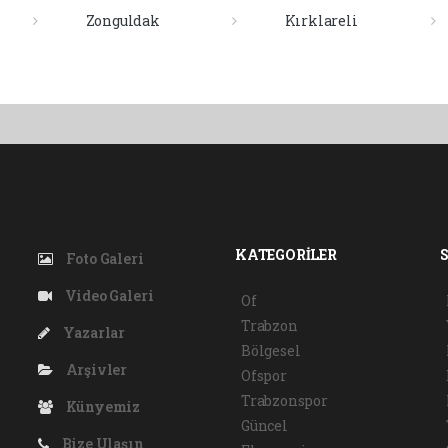
Zonguldak
Kırklareli
KATEGORİLER
Foto Galeri
Video Galeri
Of
Trabzon
Yazarlar
Bölgesel
Arşivler
Ofspor
Trabzonspor
Künyemiz
Güncel
Bize Ulaşın