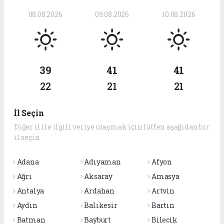
08.08.2026
09.08.2026
10.08.2026
39
41
41
22
21
21
İl Seçin
Diğer il ile ilgili veriye ulaşmak için lütfen aşağıdan bir
il seçin
Adana
Adıyaman
Afyon
Ağrı
Aksaray
Amasya
Antalya
Ardahan
Artvin
Aydın
Balıkesir
Bartın
Batman
Bayburt
Bilecik