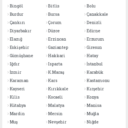
Bingöl
Bitlis
Bolu
Burdur
Bursa
Çanakkale
Çankırı
Çorum
Denizli
Diyarbakır
Düzce
Edirne
Elazığ
Erzincan
Erzurum
Eskişehir
Gaziantep
Giresun
Gümüşhane
Hakkari
Hatay
Iğdır
Isparta
İstanbul
İzmir
K.Maraş
Karabük
Karaman
Kars
Kastamonu
Kayseri
Kırıkkale
Kırşehir
Kilis
Kocaeli
Konya
Kütahya
Malatya
Manisa
Mardin
Mersin
Muğla
Muş
Nevşehir
Niğde