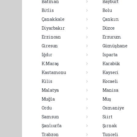
Batman
Bayburt
Bitlis
Bolu
Çanakkale
Çankırı
Diyarbakır
Düzce
Erzincan
Erzurum
Giresun
Gümüşhane
Iğdır
Isparta
K.Maraş
Karabük
Kastamonu
Kayseri
Kilis
Kocaeli
Malatya
Manisa
Muğla
Muş
Ordu
Osmaniye
Samsun
Siirt
Şanlıurfa
Şırnak
Trabzon
Tunceli