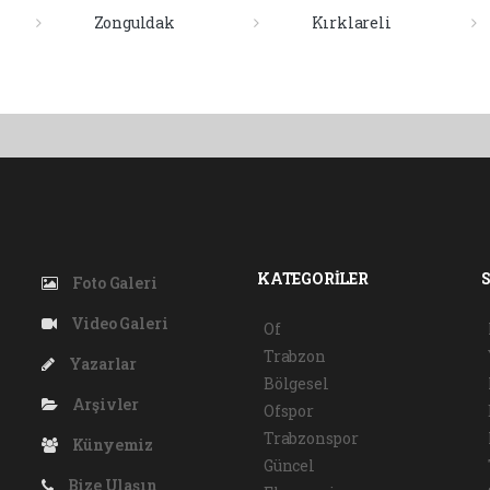
Zonguldak
Kırklareli
KATEGORİLER
Foto Galeri
Video Galeri
Of
Trabzon
Yazarlar
Bölgesel
Arşivler
Ofspor
Trabzonspor
Künyemiz
Güncel
Bize Ulaşın