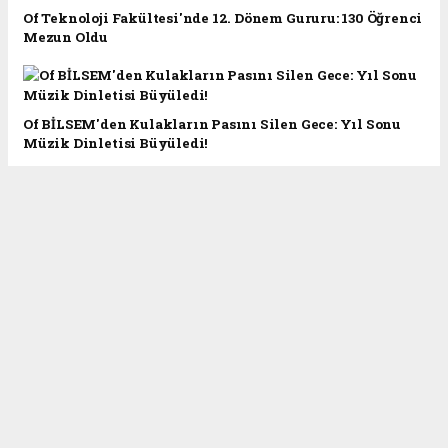
Of Teknoloji Fakültesi'nde 12. Dönem Gururu: 130 Öğrenci
Mezun Oldu
Of BİLSEM'den Kulakların Pasını Silen Gece: Yıl Sonu
Müzik Dinletisi Büyüledi!
Of'ta Dilimizin Zenginlikleri Projesi: 'Mor Yelekli
Adam' Sinan Yağmur Gençlerle Buluştu
Başkan Sarıalioğlu'ndan Hicri Yılbaşı Mesajı
Başkan Sarıalioğlu'ndan LGS'ye Girecek Öğrencilere
Başarı Mesajı