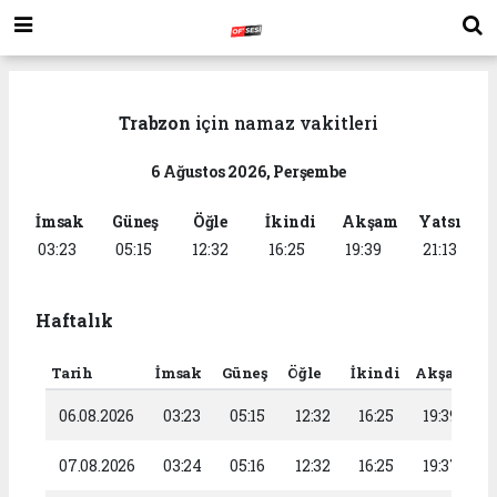
Trabzon
için namaz vakitleri
6 Ağustos 2026, Perşembe
İmsak
Güneş
Öğle
İkindi
Akşam
Yatsı
03:23
05:15
12:32
16:25
19:39
21:13
Haftalık
Tarih
İmsak
Güneş
Öğle
İkindi
Akşam
Y
06.08.2026
03:23
05:15
12:32
16:25
19:39
2
07.08.2026
03:24
05:16
12:32
16:25
19:37
2