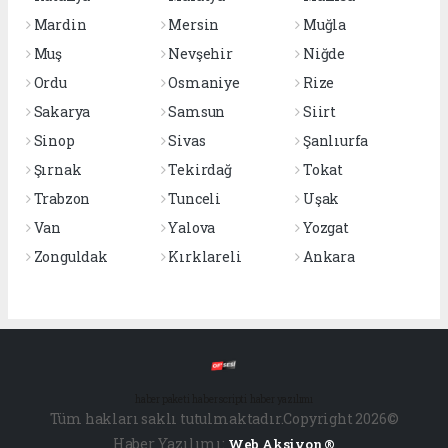
Mardin
Mersin
Muğla
Muş
Nevşehir
Niğde
Ordu
Osmaniye
Rize
Sakarya
Samsun
Siirt
Sinop
Sivas
Şanlıurfa
Şırnak
Tekirdağ
Tokat
Trabzon
Tunceli
Uşak
Van
Yalova
Yozgat
Zonguldak
Kırklareli
Ankara
haber paketi
haber scripti
haber yazılımı
Tüm hakları saklı tutulmaktadır.Copyright 2026©
Haber Yazılımı:
Web Aksiyon ®