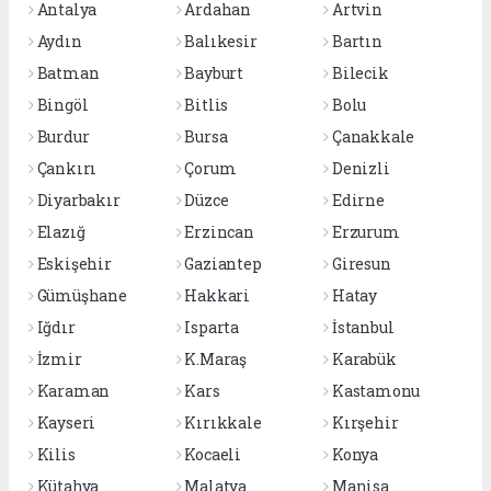
Antalya
Ardahan
Artvin
Aydın
Balıkesir
Bartın
Batman
Bayburt
Bilecik
Bingöl
Bitlis
Bolu
Burdur
Bursa
Çanakkale
Çankırı
Çorum
Denizli
Diyarbakır
Düzce
Edirne
Elazığ
Erzincan
Erzurum
Eskişehir
Gaziantep
Giresun
Gümüşhane
Hakkari
Hatay
Iğdır
Isparta
İstanbul
İzmir
K.Maraş
Karabük
Karaman
Kars
Kastamonu
Kayseri
Kırıkkale
Kırşehir
Kilis
Kocaeli
Konya
Kütahya
Malatya
Manisa