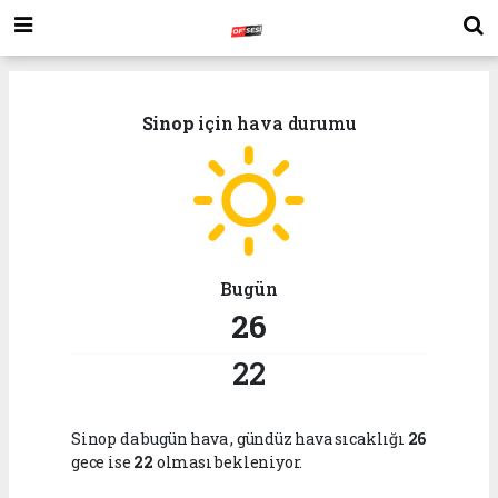
Sinop
için hava durumu
Bugün
26
22
Sinop da bugün hava
, gündüz hava sıcaklığı
26
gece ise
22
olması bekleniyor.