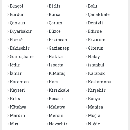
Bingöl
Bitlis
Bolu
Burdur
Bursa
Çanakkale
Çankırı
Çorum
Denizli
Diyarbakır
Düzce
Edirne
Elazığ
Erzincan
Erzurum
Eskişehir
Gaziantep
Giresun
Gümüşhane
Hakkari
Hatay
Iğdır
Isparta
İstanbul
İzmir
K.Maraş
Karabük
Karaman
Kars
Kastamonu
Kayseri
Kırıkkale
Kırşehir
Kilis
Kocaeli
Konya
Kütahya
Malatya
Manisa
Mardin
Mersin
Muğla
Muş
Nevşehir
Niğde