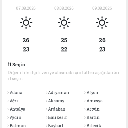
07.08.2026
08.08.2026
09.08.2026
26
25
26
23
22
23
İl Seçin
Diğer il ile ilgili veriye ulaşmak için lütfen aşağıdan bir
il seçin
Adana
Adıyaman
Afyon
Ağrı
Aksaray
Amasya
Antalya
Ardahan
Artvin
Aydın
Balıkesir
Bartın
Batman
Bayburt
Bilecik