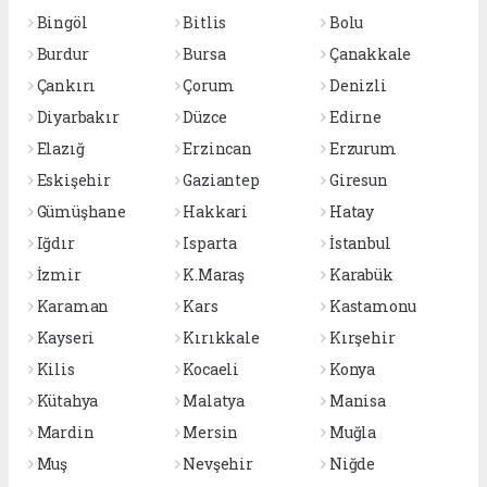
Bingöl
Bitlis
Bolu
Burdur
Bursa
Çanakkale
Çankırı
Çorum
Denizli
Diyarbakır
Düzce
Edirne
Elazığ
Erzincan
Erzurum
Eskişehir
Gaziantep
Giresun
Gümüşhane
Hakkari
Hatay
Iğdır
Isparta
İstanbul
İzmir
K.Maraş
Karabük
Karaman
Kars
Kastamonu
Kayseri
Kırıkkale
Kırşehir
Kilis
Kocaeli
Konya
Kütahya
Malatya
Manisa
Mardin
Mersin
Muğla
Muş
Nevşehir
Niğde