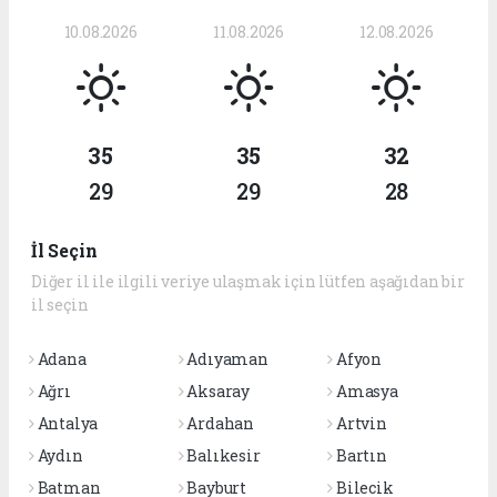
10.08.2026
11.08.2026
12.08.2026
35
35
32
29
29
28
İl Seçin
Diğer il ile ilgili veriye ulaşmak için lütfen aşağıdan bir
il seçin
Adana
Adıyaman
Afyon
Ağrı
Aksaray
Amasya
Antalya
Ardahan
Artvin
Aydın
Balıkesir
Bartın
Batman
Bayburt
Bilecik