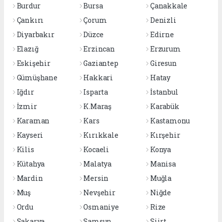
Burdur
Bursa
Çanakkale
Çankırı
Çorum
Denizli
Diyarbakır
Düzce
Edirne
Elazığ
Erzincan
Erzurum
Eskişehir
Gaziantep
Giresun
Gümüşhane
Hakkari
Hatay
Iğdır
Isparta
İstanbul
İzmir
K.Maraş
Karabük
Karaman
Kars
Kastamonu
Kayseri
Kırıkkale
Kırşehir
Kilis
Kocaeli
Konya
Kütahya
Malatya
Manisa
Mardin
Mersin
Muğla
Muş
Nevşehir
Niğde
Ordu
Osmaniye
Rize
Sakarya
Samsun
Siirt