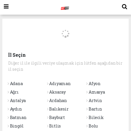
İl Seçin
Diğer il ile ilgili veriye ulaşmak için lütfen aşağıdan bir
il seçin
Adana
Adıyaman
Afyon
Ağrı
Aksaray
Amasya
Antalya
Ardahan
Artvin
Aydın
Balıkesir
Bartın
Batman
Bayburt
Bilecik
Bingöl
Bitlis
Bolu