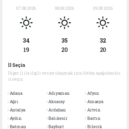
07.08.2026
08.08.2026
09.08.2026
34
35
32
19
20
20
İl Seçin
Diğer il ile ilgili veriye ulaşmak için lütfen aşağıdan bir
il seçin
Adana
Adıyaman
Afyon
Ağrı
Aksaray
Amasya
Antalya
Ardahan
Artvin
Aydın
Balıkesir
Bartın
Batman
Bayburt
Bilecik