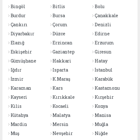
Bingöl
Bitlis
Bolu
Burdur
Bursa
Çanakkale
Çankırı
Çorum
Denizli
Diyarbakır
Düzce
Edirne
Elazığ
Erzincan
Erzurum
Eskişehir
Gaziantep
Giresun
Gümüşhane
Hakkari
Hatay
Iğdır
Isparta
İstanbul
İzmir
K.Maraş
Karabük
Karaman
Kars
Kastamonu
Kayseri
Kırıkkale
Kırşehir
Kilis
Kocaeli
Konya
Kütahya
Malatya
Manisa
Mardin
Mersin
Muğla
Muş
Nevşehir
Niğde