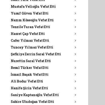
Mustafa Velioğlu Vefat Etti
Yusuf Güven Vefat Etti
Nazım Köseoğlu Vefat Etti
Tenzile Turan Vefat Etti
Hasret Çap Vefat Etti
Cafer Yılmaz Vefat Etti
Tuncay Yılmaz Vefat Etti
Şefkiye Zerrin Saral Vefat Etti
Nurettin Saral Vefat Etti
Resul Türker Vefat Etti
İsmail Başak Vefat Etti
Ali Bodur Vefat Etti
Hanife Şirin Vefat Etti
Saniye Kaptanoğlu Vefat Etti
Sabire Uludoğan Vefat Etti