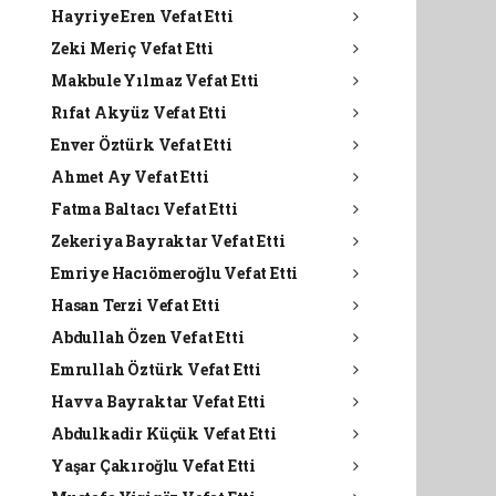
Hayriye Eren Vefat Etti
Zeki Meriç Vefat Etti
Makbule Yılmaz Vefat Etti
Rıfat Akyüz Vefat Etti
Enver Öztürk Vefat Etti
Ahmet Ay Vefat Etti
Fatma Baltacı Vefat Etti
Zekeriya Bayraktar Vefat Etti
Emriye Hacıömeroğlu Vefat Etti
Hasan Terzi Vefat Etti
Abdullah Özen Vefat Etti
Emrullah Öztürk Vefat Etti
Havva Bayraktar Vefat Etti
Abdulkadir Küçük Vefat Etti
Yaşar Çakıroğlu Vefat Etti