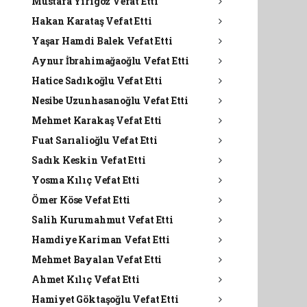
Mustafa Yirigöz Vefat Etti
Hakan Karataş Vefat Etti
Yaşar Hamdi Balek Vefat Etti
Aynur İbrahimağaoğlu Vefat Etti
Hatice Sadıkoğlu Vefat Etti
Nesibe Uzunhasanoğlu Vefat Etti
Mehmet Karakaş Vefat Etti
Fuat Sarıalioğlu Vefat Etti
Sadık Keskin Vefat Etti
Yosma Kılıç Vefat Etti
Ömer Köse Vefat Etti
Salih Kurumahmut Vefat Etti
Hamdiye Kariman Vefat Etti
Mehmet Bayalan Vefat Etti
Ahmet Kılıç Vefat Etti
Hamiyet Göktaşoğlu Vefat Etti