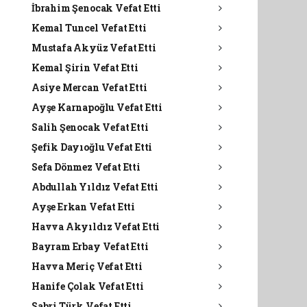
İbrahim Şenocak Vefat Etti
Kemal Tuncel Vefat Etti
Mustafa Akyüz Vefat Etti
Kemal Şirin Vefat Etti
Asiye Mercan Vefat Etti
Ayşe Karnapoğlu Vefat Etti
Salih Şenocak Vefat Etti
Şefik Dayıoğlu Vefat Etti
Sefa Dönmez Vefat Etti
Abdullah Yıldız Vefat Etti
Ayşe Erkan Vefat Etti
Havva Akyıldız Vefat Etti
Bayram Erbay Vefat Etti
Havva Meriç Vefat Etti
Hanife Çolak Vefat Etti
Sabri Türk Vefat Etti