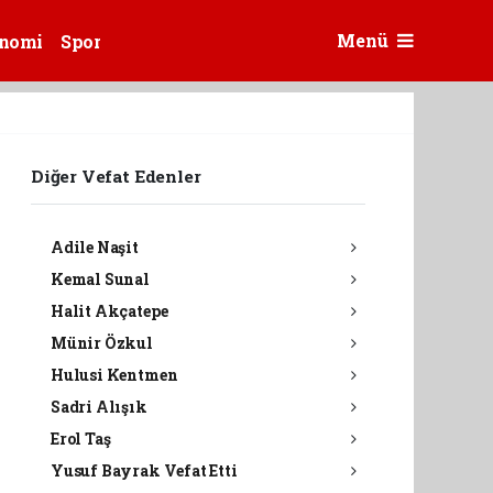
Menü
nomi
Spor
Diğer Vefat Edenler
Adile Naşit
Kemal Sunal
Halit Akçatepe
Münir Özkul
Hulusi Kentmen
Sadri Alışık
Erol Taş
Yusuf Bayrak Vefat Etti