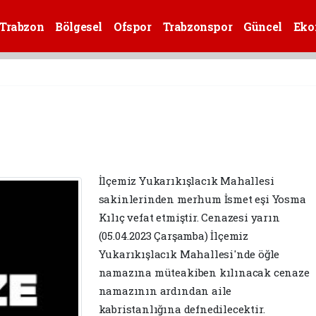
Trabzon
Bölgesel
Ofspor
Trabzonspor
Güncel
Eko
İlçemiz Yukarıkışlacık Mahallesi
sakinlerinden merhum İsmet eşi Yosma
Kılıç vefat etmiştir. Cenazesi yarın
(05.04.2023 Çarşamba) İlçemiz
Yukarıkışlacık Mahallesi'nde öğle
namazına müteakiben kılınacak cenaze
namazının ardından aile
kabristanlığına defnedilecektir.