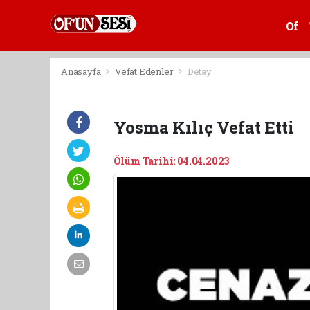
Of
Anasayfa
Vefat Edenler
Detay
Yosma Kılıç Vefat Etti
Ölüm Tarihi: 04.04.2023