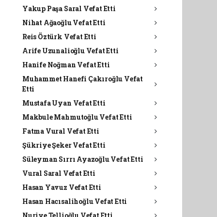
Yakup Paşa Saral Vefat Etti
Nihat Ağaoğlu Vefat Etti
Reis Öztürk Vefat Etti
Arife Uzunalioğlu Vefat Etti
Hanife Noğman Vefat Etti
Muhammet Hanefi Çakıroğlu Vefat
Etti
Mustafa Uyan Vefat Etti
Makbule Mahmutoğlu Vefat Etti
Fatma Vural Vefat Etti
Şükriye Şeker Vefat Etti
Süleyman Sırrı Ayazoğlu Vefat Etti
Vural Saral Vefat Etti
Hasan Yavuz Vefat Etti
Hasan Hacısalihoğlu Vefat Etti
Nuriye Tellioğlu Vefat Etti