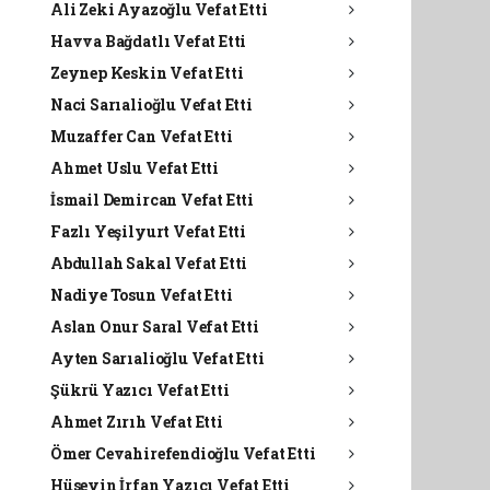
Ali Zeki Ayazoğlu Vefat Etti
Havva Bağdatlı Vefat Etti
Zeynep Keskin Vefat Etti
Naci Sarıalioğlu Vefat Etti
Muzaffer Can Vefat Etti
Ahmet Uslu Vefat Etti
İsmail Demircan Vefat Etti
Fazlı Yeşilyurt Vefat Etti
Abdullah Sakal Vefat Etti
Nadiye Tosun Vefat Etti
Aslan Onur Saral Vefat Etti
Ayten Sarıalioğlu Vefat Etti
Şükrü Yazıcı Vefat Etti
Ahmet Zırıh Vefat Etti
Ömer Cevahirefendioğlu Vefat Etti
Hüseyin İrfan Yazıcı Vefat Etti