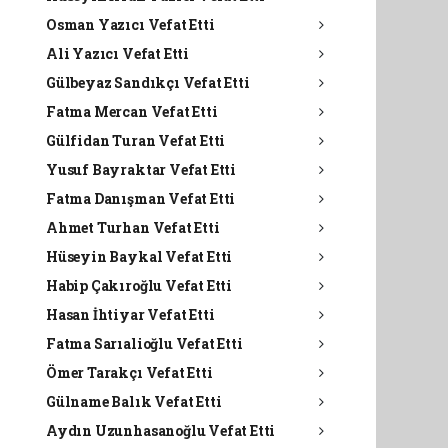
Osman Yazıcı Vefat Etti
Ali Yazıcı Vefat Etti
Gülbeyaz Sandıkçı Vefat Etti
Fatma Mercan Vefat Etti
Gülfidan Turan Vefat Etti
Yusuf Bayraktar Vefat Etti
Fatma Danışman Vefat Etti
Ahmet Turhan Vefat Etti
Hüseyin Baykal Vefat Etti
Habip Çakıroğlu Vefat Etti
Hasan İhtiyar Vefat Etti
Fatma Sarıalioğlu Vefat Etti
Ömer Tarakçı Vefat Etti
Gülname Balık Vefat Etti
Aydın Uzunhasanoğlu Vefat Etti