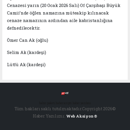
Cenazesi yarın (20 Ocak 2026 Salı) Of Çarşıbaşı Büyük
Camii’nde öğlen namazına müteakip kılınacak
cenaze namazının ardından aile kabristanlığına
defnedilecektir.
Ömer Can Ak (oğlu)
Selim Ak (kardeşi)
Lütfü Ak (kardeşi)
haber paketi
haber scripti
haber yazılımı
Tüm hakları saklı tutulmaktadır.Copyright 2026©
Haber Yazılımı:
Web Aksiyon ®