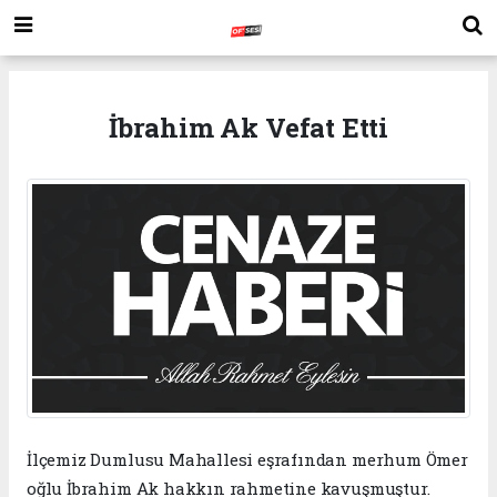
İbrahim Ak Vefat Etti
İlçemiz Dumlusu Mahallesi eşrafından merhum Ömer
oğlu İbrahim Ak hakkın rahmetine kavuşmuştur.