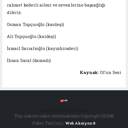
rahmet kederli ailesi ve sevenlerine başsağlığı
dileriz.
Osman Topçuoğlu (kardeşi)
Ali Topçuoğlu (kardeşi)
İsmail Sarıalioğlu (kayınbiraderi)
İhsan Saral (damadı)
Kaynak:
Of'un Sesi
haber paketi
haber scripti
haber yazılımı
Tüm hakları saklı tutulmaktadır.Copyright 2026©
Haber Yazılımı:
Web Aksiyon ®