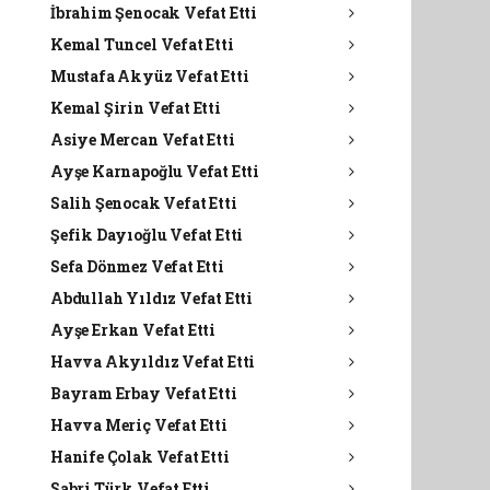
İbrahim Şenocak Vefat Etti
Kemal Tuncel Vefat Etti
Mustafa Akyüz Vefat Etti
Kemal Şirin Vefat Etti
Asiye Mercan Vefat Etti
Ayşe Karnapoğlu Vefat Etti
Salih Şenocak Vefat Etti
Şefik Dayıoğlu Vefat Etti
Sefa Dönmez Vefat Etti
Abdullah Yıldız Vefat Etti
Ayşe Erkan Vefat Etti
Havva Akyıldız Vefat Etti
Bayram Erbay Vefat Etti
Havva Meriç Vefat Etti
Hanife Çolak Vefat Etti
Sabri Türk Vefat Etti