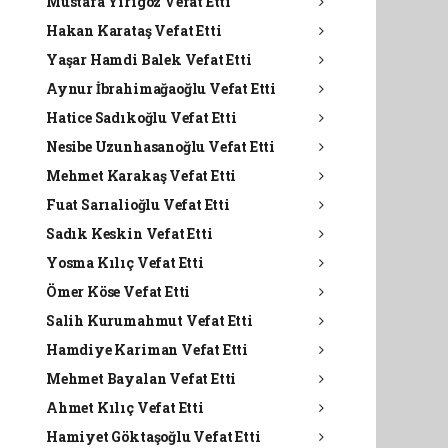
Mustafa Yirigöz Vefat Etti
Hakan Karataş Vefat Etti
Yaşar Hamdi Balek Vefat Etti
Aynur İbrahimağaoğlu Vefat Etti
Hatice Sadıkoğlu Vefat Etti
Nesibe Uzunhasanoğlu Vefat Etti
Mehmet Karakaş Vefat Etti
Fuat Sarıalioğlu Vefat Etti
Sadık Keskin Vefat Etti
Yosma Kılıç Vefat Etti
Ömer Köse Vefat Etti
Salih Kurumahmut Vefat Etti
Hamdiye Kariman Vefat Etti
Mehmet Bayalan Vefat Etti
Ahmet Kılıç Vefat Etti
Hamiyet Göktaşoğlu Vefat Etti