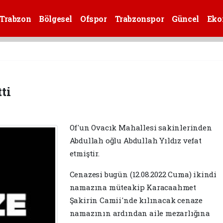
Trabzon
Bölgesel
Ofspor
Trabzonspor
Güncel
Eko
ti
Of'un Ovacık Mahallesi sakinlerinden
Abdullah oğlu Abdullah Yıldız vefat
etmiştir.
Cenazesi bugün (12.08.2022 Cuma) ikindi
namazına müteakip Karacaahmet
Şakirin Camii'nde kılınacak cenaze
namazının ardından aile mezarlığına