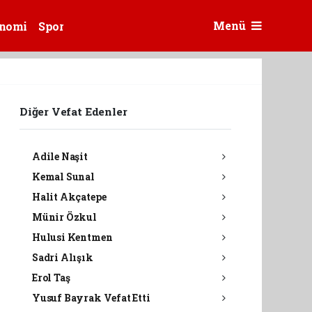
Menü
nomi
Spor
Diğer Vefat Edenler
Adile Naşit
Kemal Sunal
Halit Akçatepe
Münir Özkul
Hulusi Kentmen
Sadri Alışık
Erol Taş
Yusuf Bayrak Vefat Etti