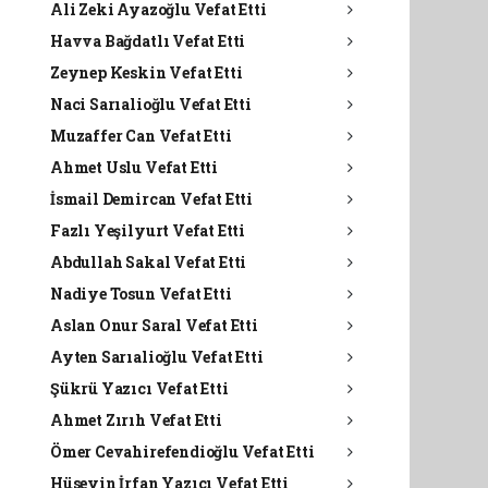
Ali Zeki Ayazoğlu Vefat Etti
Havva Bağdatlı Vefat Etti
Zeynep Keskin Vefat Etti
Naci Sarıalioğlu Vefat Etti
Muzaffer Can Vefat Etti
Ahmet Uslu Vefat Etti
İsmail Demircan Vefat Etti
Fazlı Yeşilyurt Vefat Etti
Abdullah Sakal Vefat Etti
Nadiye Tosun Vefat Etti
Aslan Onur Saral Vefat Etti
Ayten Sarıalioğlu Vefat Etti
Şükrü Yazıcı Vefat Etti
Ahmet Zırıh Vefat Etti
Ömer Cevahirefendioğlu Vefat Etti
Hüseyin İrfan Yazıcı Vefat Etti