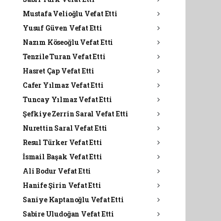
Mustafa Velioğlu Vefat Etti
Yusuf Güven Vefat Etti
Nazım Köseoğlu Vefat Etti
Tenzile Turan Vefat Etti
Hasret Çap Vefat Etti
Cafer Yılmaz Vefat Etti
Tuncay Yılmaz Vefat Etti
Şefkiye Zerrin Saral Vefat Etti
Nurettin Saral Vefat Etti
Resul Türker Vefat Etti
İsmail Başak Vefat Etti
Ali Bodur Vefat Etti
Hanife Şirin Vefat Etti
Saniye Kaptanoğlu Vefat Etti
Sabire Uludoğan Vefat Etti