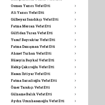
Osman Yazıcı Vefat Etti
Ali Yazıcı Vefat Etti
Gülbeyaz Sandıkçı Vefat Etti
Fatma Mercan Vefat Etti
Gülfidan Turan Vefat Etti
Yusuf Bayraktar Vefat Etti
Fatma Danışman Vefat Etti
Ahmet Turhan Vefat Etti
Hüseyin Baykal Vefat Etti
Habip Çakıroğlu Vefat Etti
Hasan İhtiyar Vefat Etti
Fatma Sarıalioğlu Vefat Etti
Ömer Tarakçı Vefat Etti
Gülname Balık Vefat Etti
Aydın Uzunhasanoğlu Vefat Etti