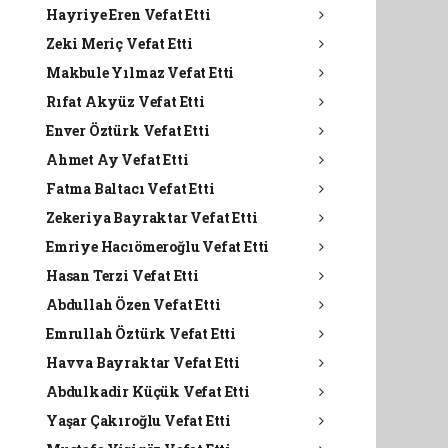
Hayriye Eren Vefat Etti
Zeki Meriç Vefat Etti
Makbule Yılmaz Vefat Etti
Rıfat Akyüz Vefat Etti
Enver Öztürk Vefat Etti
Ahmet Ay Vefat Etti
Fatma Baltacı Vefat Etti
Zekeriya Bayraktar Vefat Etti
Emriye Hacıömeroğlu Vefat Etti
Hasan Terzi Vefat Etti
Abdullah Özen Vefat Etti
Emrullah Öztürk Vefat Etti
Havva Bayraktar Vefat Etti
Abdulkadir Küçük Vefat Etti
Yaşar Çakıroğlu Vefat Etti