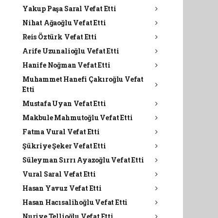
Yakup Paşa Saral Vefat Etti
Nihat Ağaoğlu Vefat Etti
Reis Öztürk Vefat Etti
Arife Uzunalioğlu Vefat Etti
Hanife Noğman Vefat Etti
Muhammet Hanefi Çakıroğlu Vefat
Etti
Mustafa Uyan Vefat Etti
Makbule Mahmutoğlu Vefat Etti
Fatma Vural Vefat Etti
Şükriye Şeker Vefat Etti
Süleyman Sırrı Ayazoğlu Vefat Etti
Vural Saral Vefat Etti
Hasan Yavuz Vefat Etti
Hasan Hacısalihoğlu Vefat Etti
Nuriye Tellioğlu Vefat Etti