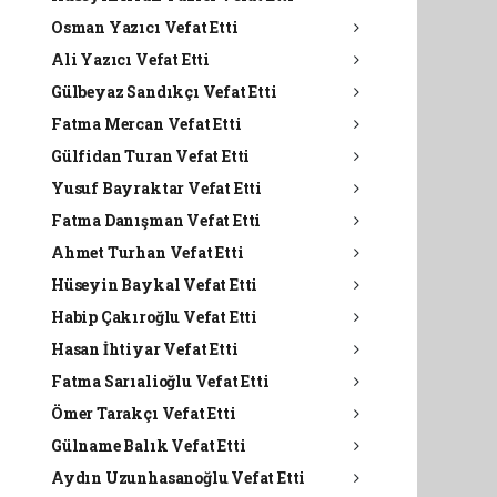
Osman Yazıcı Vefat Etti
Ali Yazıcı Vefat Etti
Gülbeyaz Sandıkçı Vefat Etti
Fatma Mercan Vefat Etti
Gülfidan Turan Vefat Etti
Yusuf Bayraktar Vefat Etti
Fatma Danışman Vefat Etti
Ahmet Turhan Vefat Etti
Hüseyin Baykal Vefat Etti
Habip Çakıroğlu Vefat Etti
Hasan İhtiyar Vefat Etti
Fatma Sarıalioğlu Vefat Etti
Ömer Tarakçı Vefat Etti
Gülname Balık Vefat Etti
Aydın Uzunhasanoğlu Vefat Etti