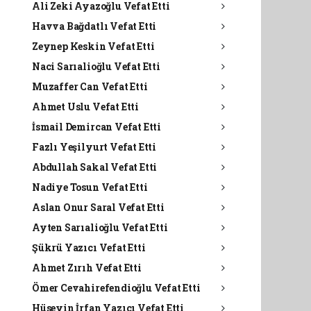
Ali Zeki Ayazoğlu Vefat Etti
Havva Bağdatlı Vefat Etti
Zeynep Keskin Vefat Etti
Naci Sarıalioğlu Vefat Etti
Muzaffer Can Vefat Etti
Ahmet Uslu Vefat Etti
İsmail Demircan Vefat Etti
Fazlı Yeşilyurt Vefat Etti
Abdullah Sakal Vefat Etti
Nadiye Tosun Vefat Etti
Aslan Onur Saral Vefat Etti
Ayten Sarıalioğlu Vefat Etti
Şükrü Yazıcı Vefat Etti
Ahmet Zırıh Vefat Etti
Ömer Cevahirefendioğlu Vefat Etti
Hüseyin İrfan Yazıcı Vefat Etti