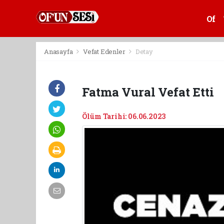
Of
Anasayfa
Vefat Edenler
Detay
Fatma Vural Vefat Etti
Ölüm Tarihi: 06.06.2023