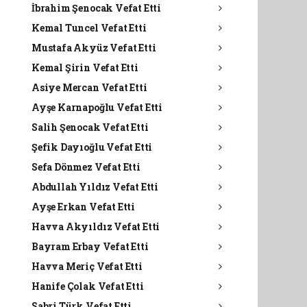
İbrahim Şenocak Vefat Etti
Kemal Tuncel Vefat Etti
Mustafa Akyüz Vefat Etti
Kemal Şirin Vefat Etti
Asiye Mercan Vefat Etti
Ayşe Karnapoğlu Vefat Etti
Salih Şenocak Vefat Etti
Şefik Dayıoğlu Vefat Etti
Sefa Dönmez Vefat Etti
Abdullah Yıldız Vefat Etti
Ayşe Erkan Vefat Etti
Havva Akyıldız Vefat Etti
Bayram Erbay Vefat Etti
Havva Meriç Vefat Etti
Hanife Çolak Vefat Etti
Sabri Türk Vefat Etti