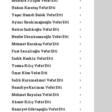
Mustafa Yirigöz Vefat Etti
Hakan Karataş Vefat Etti
Yaşar Hamdi Balek Vefat Etti
Aynur İbrahimağaoğlu Vefat Etti
Hatice Sadıkoğlu Vefat Etti
Nesibe Uzunhasanoğlu Vefat Etti
Mehmet Karakaş Vefat Etti
Fuat Sarıalioğlu Vefat Etti
Sadık Keskin Vefat Etti
Yosma Kılıç Vefat Etti
Ömer Köse Vefat Etti
Salih Kurumahmut Vefat Etti
Hamdiye Kariman Vefat Etti
Mehmet Bayalan Vefat Etti
Ahmet Kılıç Vefat Etti
Hamiyet Göktaşoğlu Vefat Etti