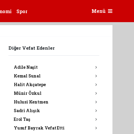
Menü
nomi
Spor
Diğer Vefat Edenler
Adile Naşit
Kemal Sunal
Halit Akçatepe
Münir Özkul
Hulusi Kentmen
Sadri Alışık
Erol Taş
Yusuf Bayrak Vefat Etti