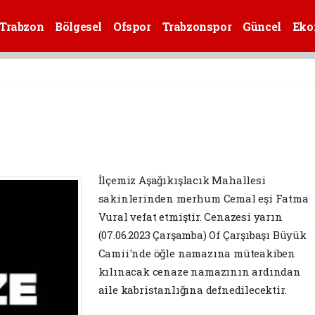
Trabzon
Bölgesel
Ofspor
Trabzonspor
Güncel
Eko
İlçemiz Aşağıkışlacık Mahallesi
sakinlerinden merhum Cemal eşi Fatma
Vural vefat etmiştir. Cenazesi yarın
(07.06.2023 Çarşamba) Of Çarşıbaşı Büyük
Camii'nde öğle namazına müteakiben
kılınacak cenaze namazının ardından
aile kabristanlığına defnedilecektir.