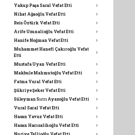
Yakup Paşa Saral Vefat Etti
Nihat Ağaoğlu Vefat Etti
Reis Öztürk Vefat Etti
Arife Uzunalioğlu Vefat Etti
Hanife Noğman Vefat Etti
Muhammet Hanefi Çakıroğlu Vefat
Etti
Mustafa Uyan Vefat Etti
Makbule Mahmutoğlu Vefat Etti
Fatma Vural Vefat Etti
Şükriye Şeker Vefat Etti
Süleyman Sırrı Ayazoğlu Vefat Etti
Vural Saral Vefat Etti
Hasan Yavuz Vefat Etti
Hasan Hacısalihoğlu Vefat Etti
Nuriye Tellioğlu Vefat Etti