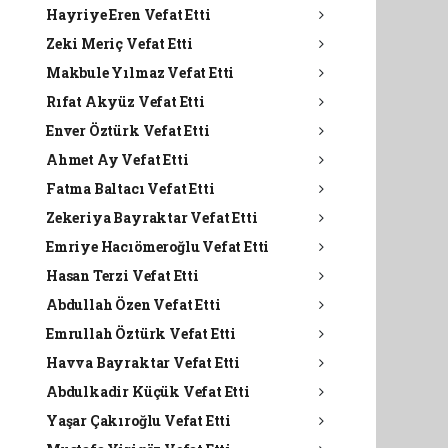
Hayriye Eren Vefat Etti
Zeki Meriç Vefat Etti
Makbule Yılmaz Vefat Etti
Rıfat Akyüz Vefat Etti
Enver Öztürk Vefat Etti
Ahmet Ay Vefat Etti
Fatma Baltacı Vefat Etti
Zekeriya Bayraktar Vefat Etti
Emriye Hacıömeroğlu Vefat Etti
Hasan Terzi Vefat Etti
Abdullah Özen Vefat Etti
Emrullah Öztürk Vefat Etti
Havva Bayraktar Vefat Etti
Abdulkadir Küçük Vefat Etti
Yaşar Çakıroğlu Vefat Etti