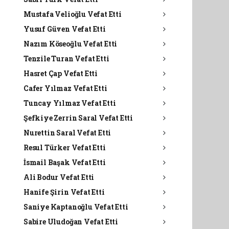
Mustafa Velioğlu Vefat Etti
Yusuf Güven Vefat Etti
Nazım Köseoğlu Vefat Etti
Tenzile Turan Vefat Etti
Hasret Çap Vefat Etti
Cafer Yılmaz Vefat Etti
Tuncay Yılmaz Vefat Etti
Şefkiye Zerrin Saral Vefat Etti
Nurettin Saral Vefat Etti
Resul Türker Vefat Etti
İsmail Başak Vefat Etti
Ali Bodur Vefat Etti
Hanife Şirin Vefat Etti
Saniye Kaptanoğlu Vefat Etti
Sabire Uludoğan Vefat Etti