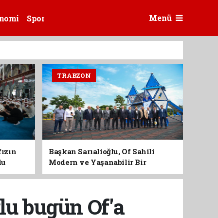
Menü
nomi
Spor
TRABZON
fızın
Başkan Sarıalioğlu, Of Sahili
du
Modern ve Yaşanabilir Bir
Kimliğe Kavuşuyor
lu bugün Of'a