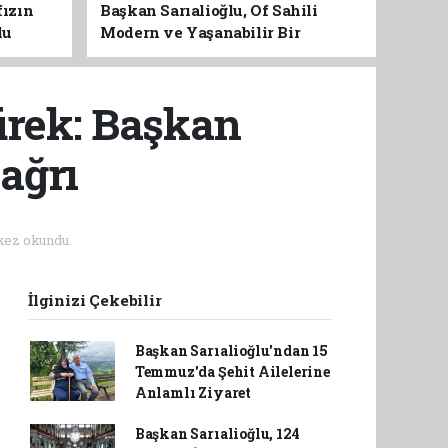
fızın
Başkan Sarıalioğlu, Of Sahili
du
Modern ve Yaşanabilir Bir
Kimliğe Kavuşuyor
ürek: Başkan
ağrı
kez okundu.
İlginizi Çekebilir
Başkan Sarıalioğlu'ndan 15
Temmuz'da Şehit Ailelerine
Anlamlı Ziyaret
Başkan Sarıalioğlu, 124