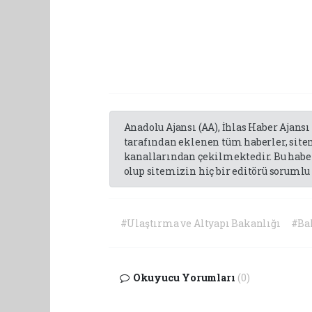
Anadolu Ajansı (AA), İhlas Haber Ajansı
tarafından eklenen tüm haberler, sit
kanallarından çekilmektedir. Bu haber
olup sitemizin hiç bir editörü sorumlu 
#Ulaştırma ve Altyapı Bakanlığı
#Ba
Okuyucu Yorumları
(0)