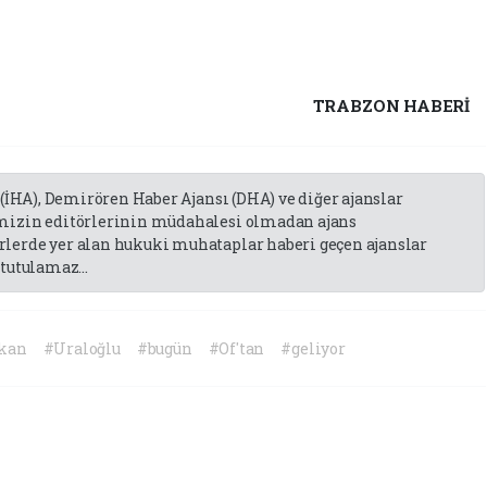
TRABZON HABERİ
 (İHA), Demirören Haber Ajansı (DHA) ve diğer ajanslar
emizin editörlerinin müdahalesi olmadan ajans
lerde yer alan hukuki muhataplar haberi geçen ajanslar
tutulamaz...
kan
#Uraloğlu
#bugün
#Of'tan
#geliyor