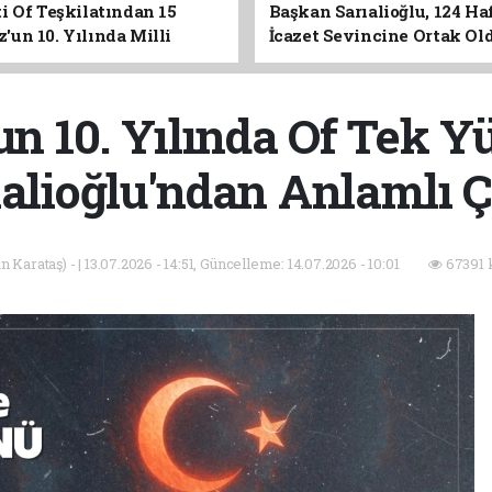
i Of Teşkilatından 15
Başkan Sarıalioğlu, 124 Ha
un 10. Yılında Milli
İcazet Sevincine Ortak Ol
Vurgusu
n 10. Yılında Of Tek Y
ıalioğlu'ndan Anlamlı Ç
 Karataş) - | 13.07.2026 - 14:51, Güncelleme: 14.07.2026 - 10:01
67391 