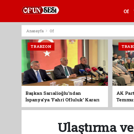
Of
Anasayfa
Of
TRABZON
TRAB
Başkan Sarıalioğlu'ndan
AK Part
İspanya'ya 'Fahri Ofluluk' Kararı
Temmuz'
Birlik 
Ulaştırma ve