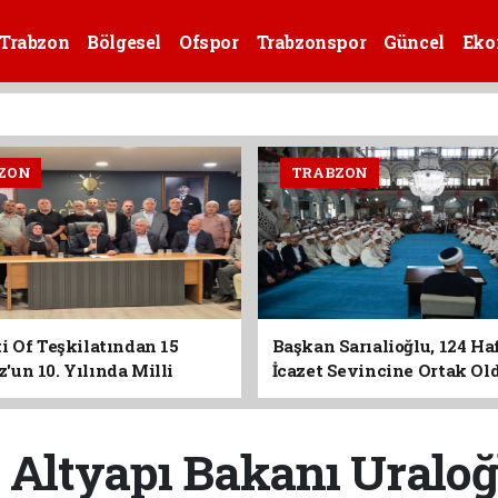
Trabzon
Bölgesel
Ofspor
Trabzonspor
Güncel
Eko
ZON
TRABZON
i Of Teşkilatından 15
Başkan Sarıalioğlu, 124 Ha
un 10. Yılında Milli
İcazet Sevincine Ortak Ol
Vurgusu
 Altyapı Bakanı Uraloğ