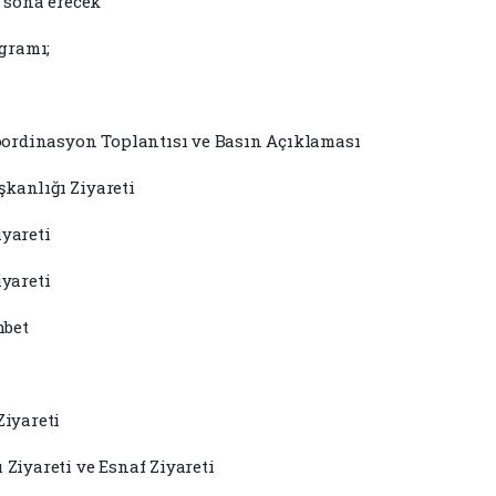
e sona erecek
gramı;
 Koordinasyon Toplantısı ve Basın Açıklaması
şkanlığı Ziyareti
iyareti
iyareti
hbet
Ziyareti
 Ziyareti ve Esnaf Ziyareti