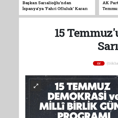
Başkan Sarıalioğlu'ndan
AK Part
İspanya'ya 'Fahri Ofluluk' Kararı
Temmuz'
Birlik 
15 Temmuz'u
Sar
(Gökhan
Of