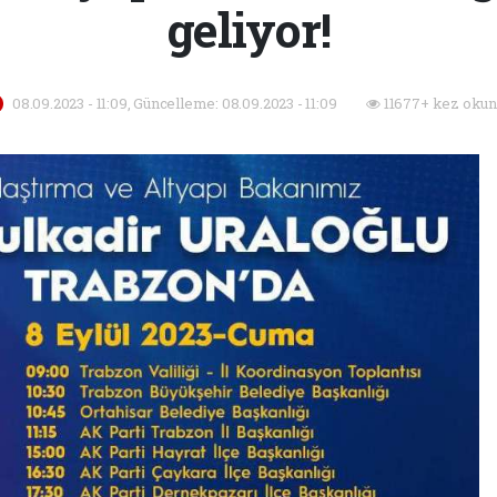
geliyor!
08.09.2023 - 11:09, Güncelleme: 08.09.2023 - 11:09
11677+ kez okun