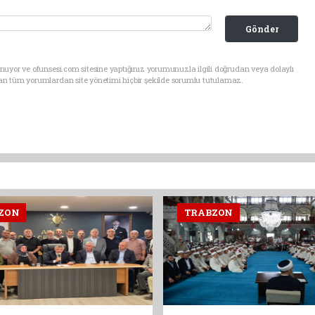
Gönder
uyor ve ofunsesi.com sitesine yaptığınız yorumunuzla ilgili doğrudan veya dolaylı
an tüm yorumlardan site yönetimi hiçbir şekilde sorumlu tutulamaz.
ZON
TRABZON