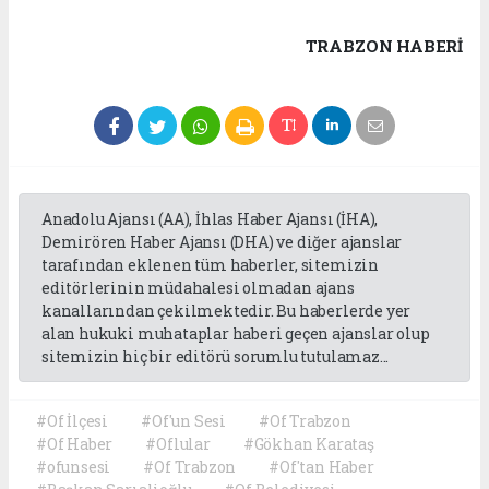
TRABZON HABERİ
Anadolu Ajansı (AA), İhlas Haber Ajansı (İHA),
Demirören Haber Ajansı (DHA) ve diğer ajanslar
tarafından eklenen tüm haberler, sitemizin
editörlerinin müdahalesi olmadan ajans
kanallarından çekilmektedir. Bu haberlerde yer
alan hukuki muhataplar haberi geçen ajanslar olup
sitemizin hiç bir editörü sorumlu tutulamaz...
#Of İlçesi
#Of'un Sesi
#Of Trabzon
#Of Haber
#Oflular
#Gökhan Karataş
#ofunsesi
#Of Trabzon
#Of'tan Haber