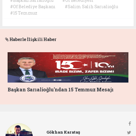
#Başkan Sarıalioğlu
#Of Belediyesi
#Of Belediye Başkanı
#Salim Salih Sarıalioğlu
#15 Temmuz
Haberle İlişkili Haber
Başkan Sarıalioğlu'ndan 15 Temmuz Mesajı
Gökhan Karataş