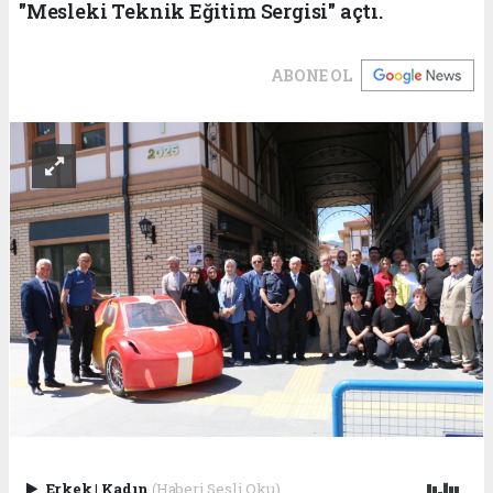
"Mesleki Teknik Eğitim Sergisi" açtı.
ABONE OL
Erkek
|
Kadın
(Haberi Sesli Oku)