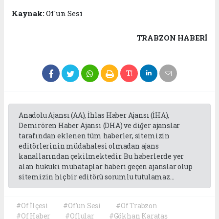
Kaynak:
Of'un Sesi
TRABZON HABERİ
Anadolu Ajansı (AA), İhlas Haber Ajansı (İHA),
Demirören Haber Ajansı (DHA) ve diğer ajanslar
tarafından eklenen tüm haberler, sitemizin
editörlerinin müdahalesi olmadan ajans
kanallarından çekilmektedir. Bu haberlerde yer
alan hukuki muhataplar haberi geçen ajanslar olup
sitemizin hiç bir editörü sorumlu tutulamaz...
#Of İlçesi
#Of'un Sesi
#Of Trabzon
#Of Haber
#Oflular
#Gökhan Karataş