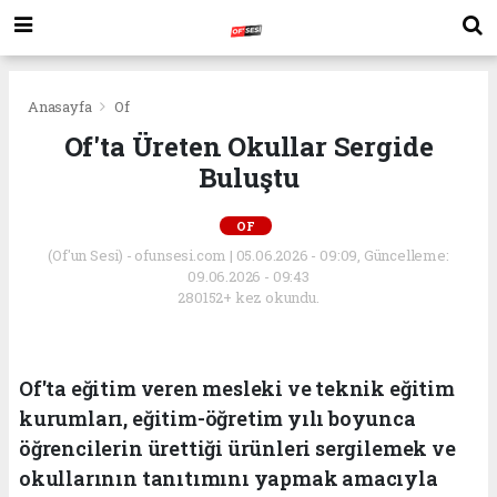
Anasayfa
Of
Of'ta Üreten Okullar Sergide
Buluştu
OF
(Of'un Sesi) - ofunsesi.com | 05.06.2026 - 09:09, Güncelleme:
09.06.2026 - 09:43
280152+ kez okundu.
Of'ta eğitim veren mesleki ve teknik eğitim
kurumları, eğitim-öğretim yılı boyunca
öğrencilerin ürettiği ürünleri sergilemek ve
okullarının tanıtımını yapmak amacıyla