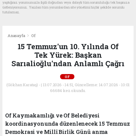
yaptığınız yorumunuzla ilgili doğrudan veya dolaylı tüm sorumluluğu tek başınıza
üstleniyorsunuz. Yazılan tüm yorumlardan site yönetimi hiçbir şekilde sorumlu
tutulamaz.
Anasayfa
Of
15 Temmuz'un 10. Yılında Of
Tek Yürek: Başkan
Sarıalioğlu'ndan Anlamlı Çağrı
OF
(Gökhan Karataş) - | 13.07.2026 - 14:51, Güncelleme: 14.07.2026 - 10:01
66684 kez okundu.
Of Kaymakamlığı ve Of Belediyesi
koordinasyonunda düzenlenecek 15 Temmuz
Demokrasi ve Millî Birlik Günü anma