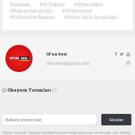
#ofunsesi
#Of Trabzon
#Of'tan Haber
#Başkan Sarıalioğlu
#Of Belediyesi
#Of Belediye Başkanı
#Salim Salih Sarıalioğlu
Of'un Sesi
ofunsesi@gmail.com
Okuyucu Yorumları
(0)
Gönder
Yorum yazarak Topluluk Kuralları’nı kabul etmiş bulunuyor ve ofunsesi.com sitesine