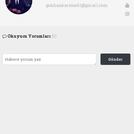
gokhankaratas61@gmail.com
Okuyucu Yorumları
(0)
Gönder
Yorum yazarak Topluluk Kuralları’nı kabul etmiş bulunuyor ve ofunsesi.com sitesine
yaptığınız yorumunuzla ilgili doğrudan veya dolaylı tüm sorumluluğu tek başınıza
üstleniyorsunuz. Yazılan tüm yorumlardan site yönetimi hiçbir şekilde sorumlu
tutulamaz.
haber paketi
haber scripti
haber yazılımı
Tüm hakları saklı tutulmaktadır.Copyright 2026©