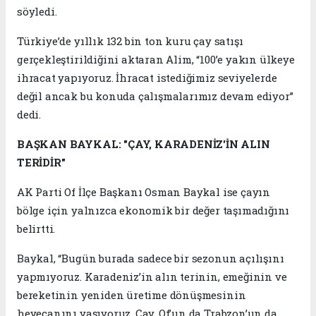
söyledi.
Türkiye’de yıllık 132 bin ton kuru çay satışı
gerçekleştirildiğini aktaran Alim, “100’e yakın ülkeye
ihracat yapıyoruz. İhracat istediğimiz seviyelerde
değil ancak bu konuda çalışmalarımız devam ediyor”
dedi.
BAŞKAN BAYKAL: "ÇAY, KARADENİZ'İN ALIN
TERİDİR"
AK Parti Of İlçe Başkanı Osman Baykal ise çayın
bölge için yalnızca ekonomik bir değer taşımadığını
belirtti.
Baykal, “Bugün burada sadece bir sezonun açılışını
yapmıyoruz. Karadeniz’in alın terinin, emeğinin ve
bereketinin yeniden üretime dönüşmesinin
heyecanını yaşıyoruz. Çay, Of’un da Trabzon’un da