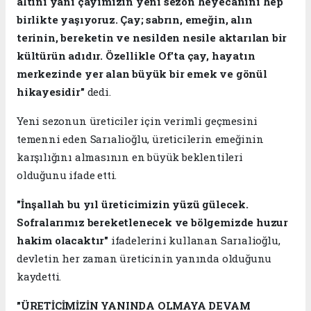
altını yani çayımızın yeni sezon heyecanını hep
birlikte yaşıyoruz. Çay; sabrın, emeğin, alın
terinin, bereketin ve nesilden nesile aktarılan bir
kültürün adıdır. Özellikle Of'ta çay, hayatın
merkezinde yer alan büyük bir emek ve gönül
hikayesidir"
dedi.
Yeni sezonun üreticiler için verimli geçmesini
temenni eden Sarıalioğlu, üreticilerin emeğinin
karşılığını almasının en büyük beklentileri
olduğunu ifade etti.
"İnşallah bu yıl üreticimizin yüzü gülecek.
Sofralarımız bereketlenecek ve bölgemizde huzur
hakim olacaktır"
ifadelerini kullanan Sarıalioğlu,
devletin her zaman üreticinin yanında olduğunu
kaydetti.
"ÜRETİCİMİZİN YANINDA OLMAYA DEVAM