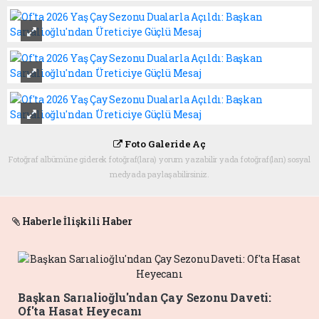
Foto Galeride Aç
Fotoğraf albümüne giderek fotoğraf(lara) yorum yazabilir yada fotoğraf(ları) sosyal
medyada paylaşabilirsiniz.
Haberle İlişkili Haber
Başkan Sarıalioğlu'ndan Çay Sezonu Daveti:
Of'ta Hasat Heyecanı