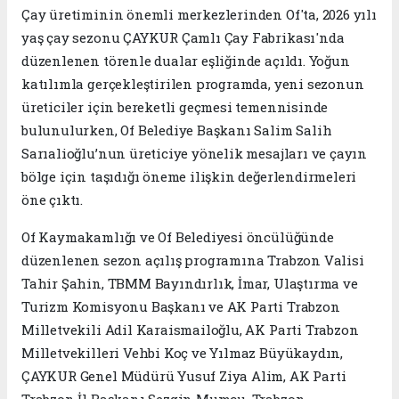
Çay üretiminin önemli merkezlerinden Of'ta, 2026 yılı
yaş çay sezonu ÇAYKUR Çamlı Çay Fabrikası'nda
düzenlenen törenle dualar eşliğinde açıldı. Yoğun
katılımla gerçekleştirilen programda, yeni sezonun
üreticiler için bereketli geçmesi temennisinde
bulunulurken, Of Belediye Başkanı Salim Salih
Sarıalioğlu’nun üreticiye yönelik mesajları ve çayın
bölge için taşıdığı öneme ilişkin değerlendirmeleri
öne çıktı.
Of Kaymakamlığı ve Of Belediyesi öncülüğünde
düzenlenen sezon açılış programına Trabzon Valisi
Tahir Şahin, TBMM Bayındırlık, İmar, Ulaştırma ve
Turizm Komisyonu Başkanı ve AK Parti Trabzon
Milletvekili Adil Karaismailoğlu, AK Parti Trabzon
Milletvekilleri Vehbi Koç ve Yılmaz Büyükaydın,
ÇAYKUR Genel Müdürü Yusuf Ziya Alim, AK Parti
Trabzon İl Başkanı Sezgin Mumcu, Trabzon