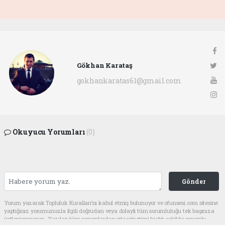
Gökhan Karataş
gokhankaratas61@gmail.com
Okuyucu Yorumları
(0)
Gönder
Yorum yazarak Topluluk Kuralları’nı kabul etmiş bulunuyor ve ofunsesi.com sitesine
yaptığınız yorumunuzla ilgili doğrudan veya dolaylı tüm sorumluluğu tek başınıza
üstleniyorsunuz. Yazılan tüm yorumlardan site yönetimi hiçbir şekilde sorumlu