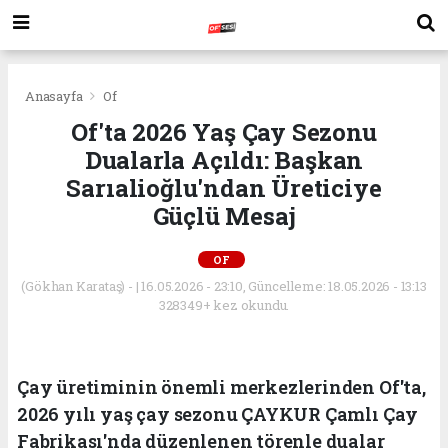
Anasayfa
Of
Of'ta 2026 Yaş Çay Sezonu
Dualarla Açıldı: Başkan
Sarıalioğlu'ndan Üreticiye
Güçlü Mesaj
OF
(Gökhan Karataş) - | 16.05.2026 - 23:10, Güncelleme: 18.05.2026 - 13:13
328349+ kez okundu.
Çay üretiminin önemli merkezlerinden Of'ta,
2026 yılı yaş çay sezonu ÇAYKUR Çamlı Çay
Fabrikası'nda düzenlenen törenle dualar