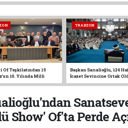
ZON
TRABZON
i Of Teşkilatından 15
Başkan Sarıalioğlu, 124 Ha
un 10. Yılında Milli
İcazet Sevincine Ortak Ol
Vurgusu
alioğlu'ndan Sanatseve
lü Show' Of'ta Perde Aç