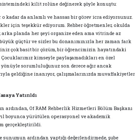
 sistemindeki kilit rolüne değinerek şöyle konuştu:
r o kadar da anlamlı ve hassas bir görev icra ediyorsunuz.
kler için teşekkür ediyorum. Rehber öğretmenler, okulda
 arka planda her şeyi organize eden ama vitrinde az
 büyük güçtür ve sizler bu donanımınızla her zaman fark
iniz çok basit bir çözüm, bir öğrencimizin hayatındaki
. Çocuklarımız kimseyle paylaşamadıkları en özel
Bu yönüyle sorumluluğunuz son derece ağır ancak
ıyla geldiğine inanıyor, çalışmalarınızda muvaffakiyetler
asaya Yatırıldı
ın ardından, Of RAM Rehberlik Hizmetleri Bölüm Başkanı
yıl boyunca yürütülen operasyonel ve akademik
m gerçekleştirildi.
e sunumun ardından yaptığı değerlendirmede, şube