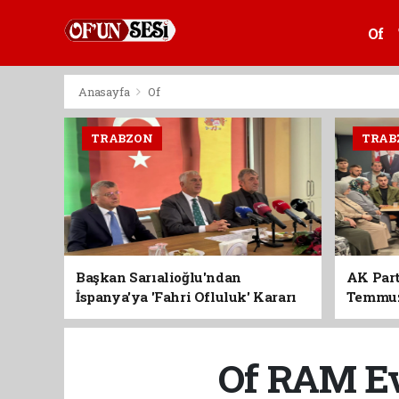
Of
Anasayfa
Of
TRABZON
TRAB
Başkan Sarıalioğlu'ndan
AK Part
İspanya'ya 'Fahri Ofluluk' Kararı
Temmuz'
Birlik 
Of RAM Ev 