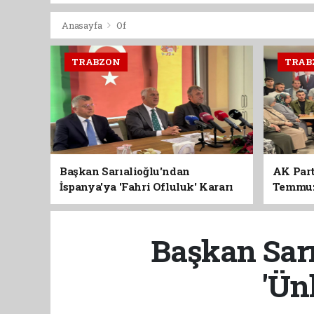
Anasayfa
Of
TRABZON
TRAB
Başkan Sarıalioğlu'ndan
AK Part
İspanya'ya 'Fahri Ofluluk' Kararı
Temmuz'
Birlik 
Başkan Sarı
'Ün