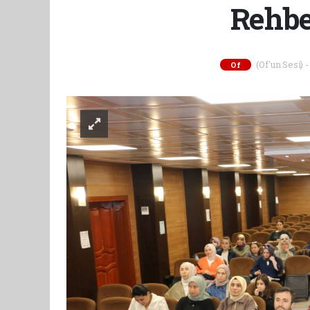
Rehbe
(Of'un Sesi) 
Of