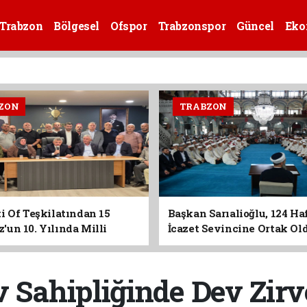
Trabzon
Bölgesel
Ofspor
Trabzonspor
Güncel
Eko
ZON
TRABZON
i Of Teşkilatından 15
Başkan Sarıalioğlu, 124 Ha
un 10. Yılında Milli
İcazet Sevincine Ortak Ol
Vurgusu
Sahipliğinde Dev Zirve