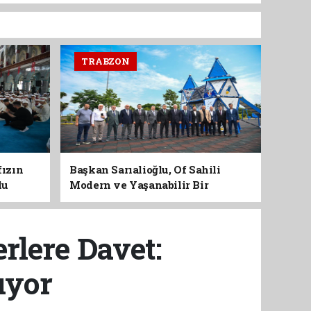
TRABZON
fızın
Başkan Sarıalioğlu, Of Sahili
du
Modern ve Yaşanabilir Bir
Kimliğe Kavuşuyor
rlere Davet:
ıyor