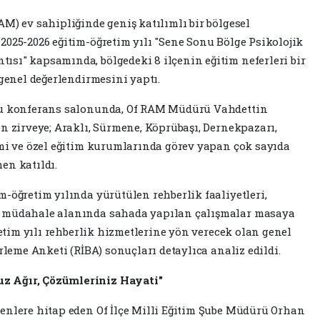
M) ev sahipliğinde geniş katılımlı bir bölgesel
2025-2026 eğitim-öğretim yılı "Sene Sonu Bölge Psikolojik
sı" kapsamında, bölgedeki 8 ilçenin eğitim neferleri bir
 genel değerlendirmesini yaptı.
ulu konferans salonunda, Of RAM Müdürü Vahdettin
n zirveye; Araklı, Sürmene, Köprübaşı, Dernekpazarı,
smi ve özel eğitim kurumlarında görev yapan çok sayıda
en katıldı.
-öğretim yılında yürütülen rehberlik faaliyetleri,
e müdahale alanında sahada yapılan çalışmalar masaya
retim yılı rehberlik hizmetlerine yön verecek olan genel
rleme Anketi (RİBA) sonuçları detaylıca analiz edildi.
z Ağır, Çözümleriniz Hayati"
enlere hitap eden Of İlçe Milli Eğitim Şube Müdürü Orhan