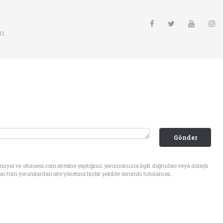
om
Gönder
uyor ve ofunsesi.com sitesine yaptığınız yorumunuzla ilgili doğrudan veya dolaylı
an tüm yorumlardan site yönetimi hiçbir şekilde sorumlu tutulamaz.