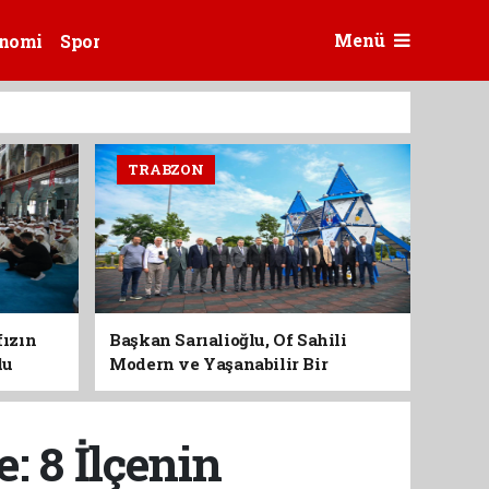
Menü
nomi
Spor
TRABZON
fızın
Başkan Sarıalioğlu, Of Sahili
du
Modern ve Yaşanabilir Bir
Kimliğe Kavuşuyor
: 8 İlçenin