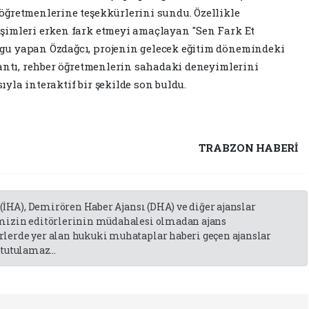
öğretmenlerine teşekkürlerini sundu. Özellikle
şimleri erken fark etmeyi amaçlayan "Sen Fark Et
gu yapan Özdağcı, projenin gelecek eğitim dönemindeki
lantı, rehber öğretmenlerin sahadaki deneyimlerini
yla interaktif bir şekilde son buldu.
TRABZON HABERİ
 (İHA), Demirören Haber Ajansı (DHA) ve diğer ajanslar
emizin editörlerinin müdahalesi olmadan ajans
lerde yer alan hukuki muhataplar haberi geçen ajanslar
tutulamaz...