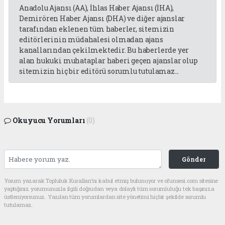
Anadolu Ajansı (AA), İhlas Haber Ajansı (İHA),
Demirören Haber Ajansı (DHA) ve diğer ajanslar
tarafından eklenen tüm haberler, sitemizin
editörlerinin müdahalesi olmadan ajans
kanallarından çekilmektedir. Bu haberlerde yer
alan hukuki muhataplar haberi geçen ajanslar olup
sitemizin hiç bir editörü sorumlu tutulamaz...
Okuyucu Yorumları
(0)
Gönder
Yorum yazarak Topluluk Kuralları’nı kabul etmiş bulunuyor ve ofunsesi.com sitesine
yaptığınız yorumunuzla ilgili doğrudan veya dolaylı tüm sorumluluğu tek başınıza
üstleniyorsunuz. Yazılan tüm yorumlardan site yönetimi hiçbir şekilde sorumlu
tutulamaz.