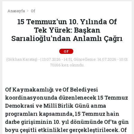
Anasayfa
Of
15 Temmuz'un 10. Yılında Of
Tek Yürek: Başkan
Sarıalioğlu'ndan Anlamlı Çağrı
OF
(Gökhan Karataş) - | 13.07.2026 - 14:51, Güncelleme: 14.07.2026 - 10:01
70166 kez okundu.
Of Kaymakamlığı ve Of Belediyesi
koordinasyonunda düzenlenecek 15 Temmuz
Demokrasi ve Millî Birlik Günü anma
programları kapsamında, 15 Temmuz hain
darbe girişiminin 10. yıl dönümünde Of'ta gün
boyu çeşitli etkinlikler gerçekleştirilecek. Of