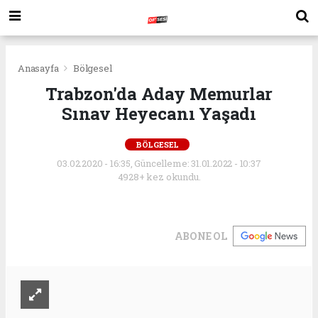
Anasayfa
Bölgesel
Trabzon'da Aday Memurlar
Sınav Heyecanı Yaşadı
BÖLGESEL
03.02.2020 - 16:35, Güncelleme: 31.01.2022 - 10:37
4928+ kez okundu.
ABONE OL