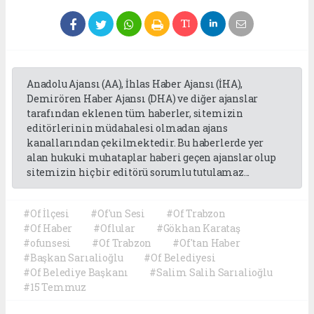
Anadolu Ajansı (AA), İhlas Haber Ajansı (İHA),
Demirören Haber Ajansı (DHA) ve diğer ajanslar
tarafından eklenen tüm haberler, sitemizin
editörlerinin müdahalesi olmadan ajans
kanallarından çekilmektedir. Bu haberlerde yer
alan hukuki muhataplar haberi geçen ajanslar olup
sitemizin hiç bir editörü sorumlu tutulamaz...
#Of İlçesi
#Of'un Sesi
#Of Trabzon
#Of Haber
#Oflular
#Gökhan Karataş
#ofunsesi
#Of Trabzon
#Of'tan Haber
#Başkan Sarıalioğlu
#Of Belediyesi
#Of Belediye Başkanı
#Salim Salih Sarıalioğlu
#15 Temmuz