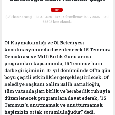
OF
(Gökhan Karataş) - | 13.07.2026 - 14:51, Güncelleme: 14.07.2026 - 10:01
66592 kez okundu.
Of Kaymakamlığı ve Of Belediyesi
koordinasyonunda düzenlenecek 15 Temmuz
Demokrasi ve Millî Birlik Günü anma
programları kapsamında, 15 Temmuz hain
darbe girişiminin 10. yıl dönümünde Of'ta gün
boyu çeşitli etkinlikler gerçekleştirilecek. Of
Belediye Başkanı Salim Salih Sarıalioğlu,
tüm vatandaşları birlik ve beraberlik ruhuyla
düzenlenecek programlara davet ederek, "15
Temmuz'u unutmamak ve unutturmamak
hepimizin ortak sorumluluğudur." dedi.