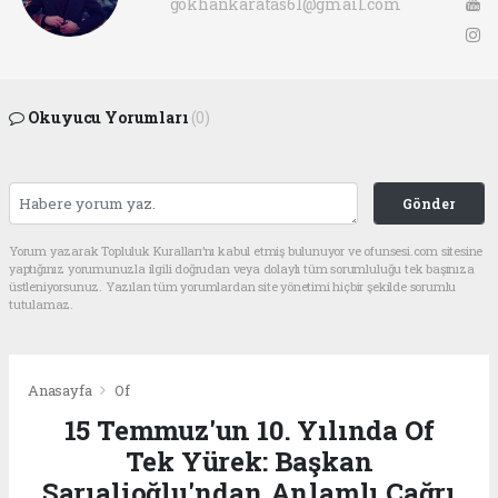
gokhankaratas61@gmail.com
Okuyucu Yorumları
(0)
Gönder
Yorum yazarak Topluluk Kuralları’nı kabul etmiş bulunuyor ve ofunsesi.com sitesine
yaptığınız yorumunuzla ilgili doğrudan veya dolaylı tüm sorumluluğu tek başınıza
üstleniyorsunuz. Yazılan tüm yorumlardan site yönetimi hiçbir şekilde sorumlu
tutulamaz.
Anasayfa
Of
15 Temmuz'un 10. Yılında Of
Tek Yürek: Başkan
Sarıalioğlu'ndan Anlamlı Çağrı