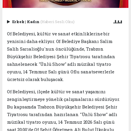
Erkek
|
Kadın
(Haberi Sesli Oku)
Of Belediyesi, kültür ve sanat etkinliklerine bir
yenisini daha ekliyor. Of Belediye Başkanı Salim
Salih Sarıalioğlu'nun öncülüğünde, Trabzon
Büyükşehir Belediyesi Şehir Tiyatrosu tarafından
sahnelenecek "Ünlü Show" adlı müzikal tiyatro
oyunu, 14 Temmuz Salı günü Oflu sanatseverlerle
ücretsiz olarak buluşacak.
Of Belediyesi, ilçede kültür ve sanat yaşamını
zenginleştirmeye yönelik çalışmalarını sürdürüyor.
Bu kapsamda Trabzon Büyükşehir Belediyesi Şehir
Tiyatrosu tarafından hazırlanan "Ünlü Show" adlı
müzikal tiyatro oyunu, 14 Temmuz 2026 Salı günü
saat 20.00'de Of Şehit Öğretmen Ali Bulut İlkokulu