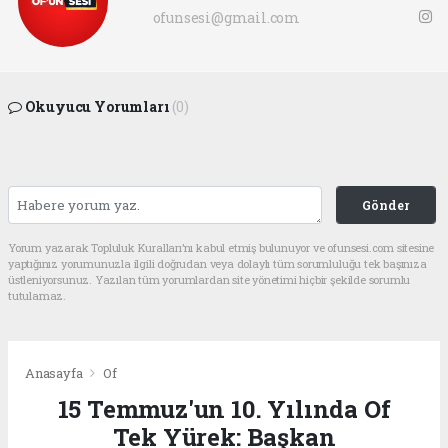
ofunsesi@gmail.com
Okuyucu Yorumları
(0)
Gönder
Yorum yazarak Topluluk Kuralları’nı kabul etmiş bulunuyor ve ofunsesi.com sitesine
yaptığınız yorumunuzla ilgili doğrudan veya dolaylı tüm sorumluluğu tek başınıza
üstleniyorsunuz. Yazılan tüm yorumlardan site yönetimi hiçbir şekilde sorumlu
tutulamaz.
Anasayfa
Of
15 Temmuz'un 10. Yılında Of
Tek Yürek: Başkan