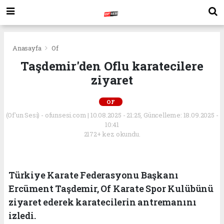
Anasayfa
Of
Taşdemir'den Oflu karatecilere
ziyaret
OF
(Of'un Sesi) - ofunsesi.com | 10.08.2025 - 21:25, Güncelleme: 18.09.2025 -
10:41
2172+ kez okundu.
Türkiye Karate Federasyonu Başkanı
Ercüment Taşdemir, Of Karate Spor Kulübünü
ziyaret ederek karatecilerin antremanını
izledi.