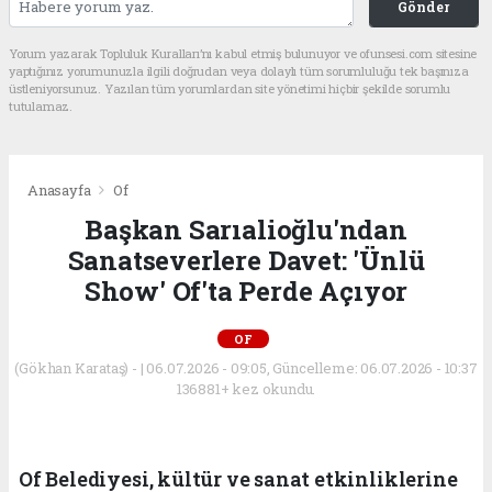
Gönder
Yorum yazarak Topluluk Kuralları’nı kabul etmiş bulunuyor ve ofunsesi.com sitesine
yaptığınız yorumunuzla ilgili doğrudan veya dolaylı tüm sorumluluğu tek başınıza
üstleniyorsunuz. Yazılan tüm yorumlardan site yönetimi hiçbir şekilde sorumlu
tutulamaz.
Anasayfa
Of
Başkan Sarıalioğlu'ndan
Sanatseverlere Davet: 'Ünlü
Show' Of'ta Perde Açıyor
OF
(Gökhan Karataş) - | 06.07.2026 - 09:05, Güncelleme: 06.07.2026 - 10:37
136881+ kez okundu.
Of Belediyesi, kültür ve sanat etkinliklerine