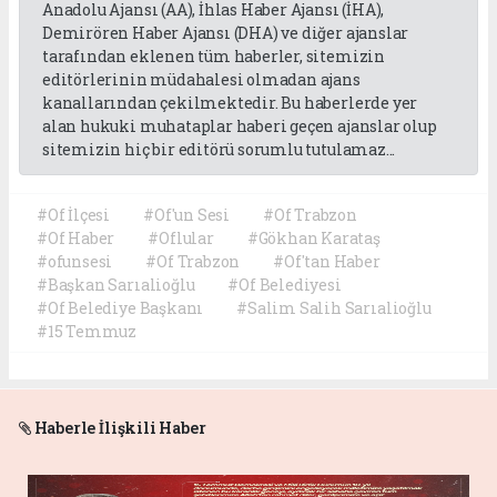
Anadolu Ajansı (AA), İhlas Haber Ajansı (İHA),
Demirören Haber Ajansı (DHA) ve diğer ajanslar
tarafından eklenen tüm haberler, sitemizin
editörlerinin müdahalesi olmadan ajans
kanallarından çekilmektedir. Bu haberlerde yer
alan hukuki muhataplar haberi geçen ajanslar olup
sitemizin hiç bir editörü sorumlu tutulamaz...
#Of İlçesi
#Of'un Sesi
#Of Trabzon
#Of Haber
#Oflular
#Gökhan Karataş
#ofunsesi
#Of Trabzon
#Of'tan Haber
#Başkan Sarıalioğlu
#Of Belediyesi
#Of Belediye Başkanı
#Salim Salih Sarıalioğlu
#15 Temmuz
Haberle İlişkili Haber