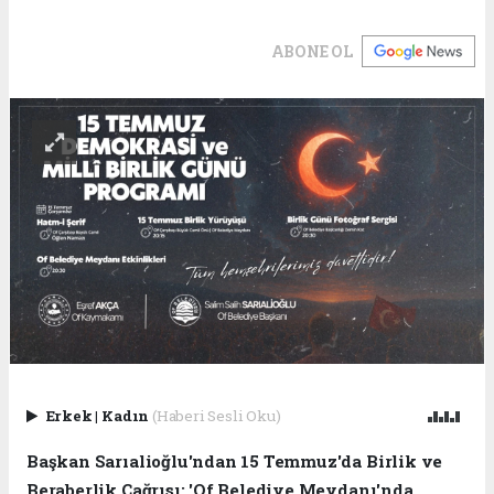
ABONE OL
Erkek
|
Kadın
(Haberi Sesli Oku)
Başkan Sarıalioğlu'ndan 15 Temmuz'da Birlik ve
Beraberlik Çağrısı: 'Of Belediye Meydanı'nda