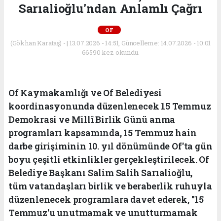
Sarıalioğlu'ndan Anlamlı Çağrı
OF
(Gökhan Karataş) - | 13.07.2026 - 14:51, Güncelleme: 14.07.2026 - 10:01
66590 kez okundu.
Of Kaymakamlığı ve Of Belediyesi
koordinasyonunda düzenlenecek 15 Temmuz
Demokrasi ve Millî Birlik Günü anma
programları kapsamında, 15 Temmuz hain
darbe girişiminin 10. yıl dönümünde Of'ta gün
boyu çeşitli etkinlikler gerçekleştirilecek. Of
Belediye Başkanı Salim Salih Sarıalioğlu,
tüm vatandaşları birlik ve beraberlik ruhuyla
düzenlenecek programlara davet ederek, "15
Temmuz'u unutmamak ve unutturmamak