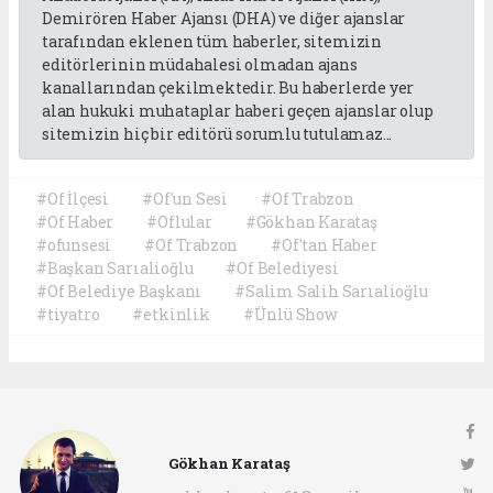
Demirören Haber Ajansı (DHA) ve diğer ajanslar
tarafından eklenen tüm haberler, sitemizin
editörlerinin müdahalesi olmadan ajans
kanallarından çekilmektedir. Bu haberlerde yer
alan hukuki muhataplar haberi geçen ajanslar olup
sitemizin hiç bir editörü sorumlu tutulamaz...
#Of İlçesi
#Of'un Sesi
#Of Trabzon
#Of Haber
#Oflular
#Gökhan Karataş
#ofunsesi
#Of Trabzon
#Of'tan Haber
#Başkan Sarıalioğlu
#Of Belediyesi
#Of Belediye Başkanı
#Salim Salih Sarıalioğlu
#tiyatro
#etkinlik
#Ünlü Show
Gökhan Karataş