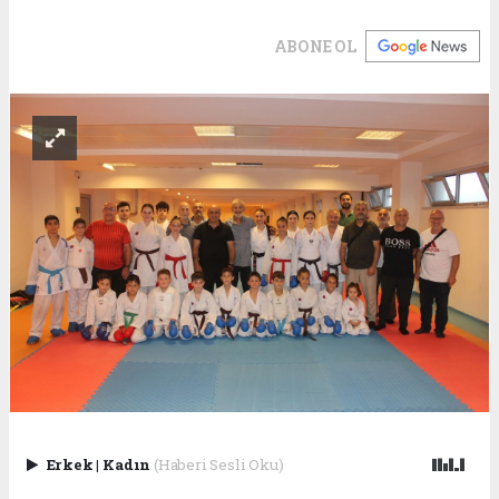
ABONE OL
Erkek
|
Kadın
(Haberi Sesli Oku)