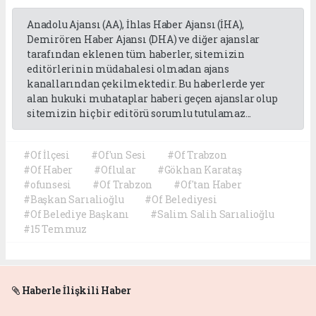
Anadolu Ajansı (AA), İhlas Haber Ajansı (İHA),
Demirören Haber Ajansı (DHA) ve diğer ajanslar
tarafından eklenen tüm haberler, sitemizin
editörlerinin müdahalesi olmadan ajans
kanallarından çekilmektedir. Bu haberlerde yer
alan hukuki muhataplar haberi geçen ajanslar olup
sitemizin hiç bir editörü sorumlu tutulamaz...
#Of İlçesi
#Of'un Sesi
#Of Trabzon
#Of Haber
#Oflular
#Gökhan Karataş
#ofunsesi
#Of Trabzon
#Of'tan Haber
#Başkan Sarıalioğlu
#Of Belediyesi
#Of Belediye Başkanı
#Salim Salih Sarıalioğlu
#15 Temmuz
Haberle İlişkili Haber