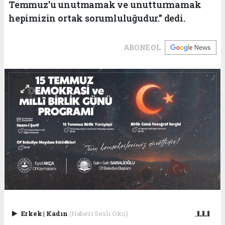
Temmuz'u unutmamak ve unutturmamak
hepimizin ortak sorumluluğudur." dedi.
ABONE OL
Erkek
|
Kadın
(Haberi Sesli Oku)