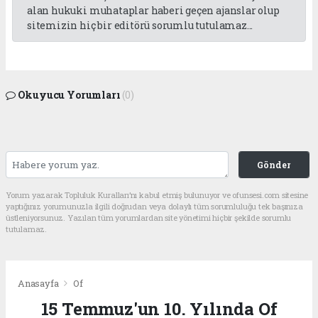
alan hukuki muhataplar haberi geçen ajanslar olup
sitemizin hiç bir editörü sorumlu tutulamaz...
Okuyucu Yorumları
(0)
Gönder
Yorum yazarak Topluluk Kuralları’nı kabul etmiş bulunuyor ve ofunsesi.com sitesine
yaptığınız yorumunuzla ilgili doğrudan veya dolaylı tüm sorumluluğu tek başınıza
üstleniyorsunuz. Yazılan tüm yorumlardan site yönetimi hiçbir şekilde sorumlu
tutulamaz.
Anasayfa
Of
15 Temmuz'un 10. Yılında Of