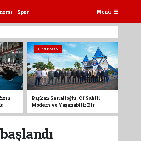
Menü
nomi
Spor
TRABZON
fızın
Başkan Sarıalioğlu, Of Sahili
du
Modern ve Yaşanabilir Bir
Kimliğe Kavuşuyor
 başlandı