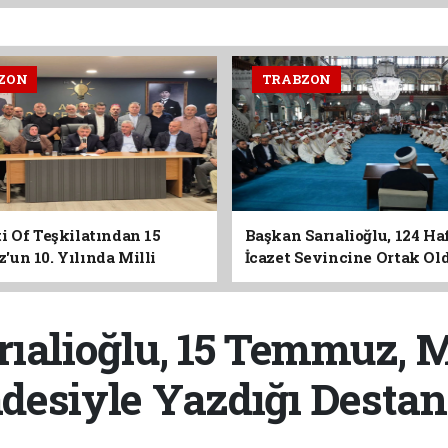
ZON
TRABZON
i Of Teşkilatından 15
Başkan Sarıalioğlu, 124 Ha
un 10. Yılında Milli
İcazet Sevincine Ortak Ol
Vurgusu
ıalioğlu, 15 Temmuz, M
adesiyle Yazdığı Destan