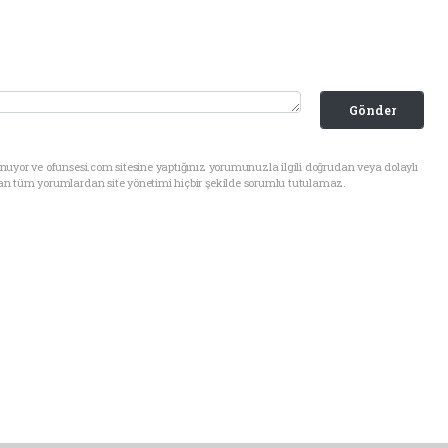
Gönder
uyor ve ofunsesi.com sitesine yaptığınız yorumunuzla ilgili doğrudan veya dolaylı
an tüm yorumlardan site yönetimi hiçbir şekilde sorumlu tutulamaz.