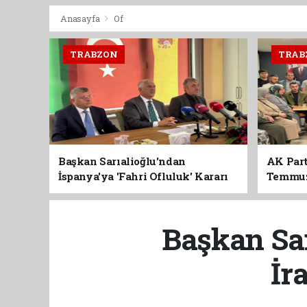
Anasayfa
Of
TRABZON
TRAB
Başkan Sarıalioğlu'ndan
AK Part
İspanya'ya 'Fahri Ofluluk' Kararı
Temmuz'
Birlik 
Başkan Sar
İr