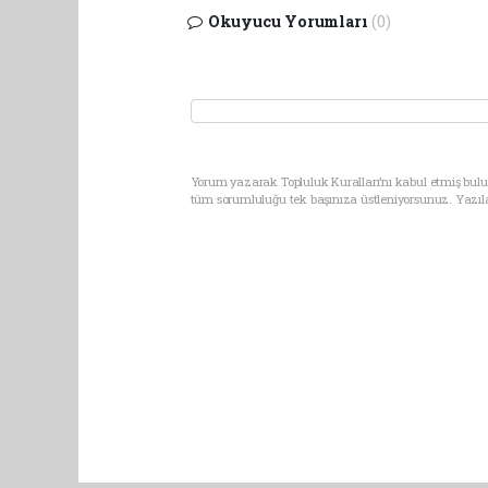
Okuyucu Yorumları
(0)
Yorum yazarak Topluluk Kuralları’nı kabul etmiş bulun
tüm sorumluluğu tek başınıza üstleniyorsunuz. Yazıl