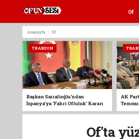
Of
Anasayfa
Of
TRABZON
TRAB
Başkan Sarıalioğlu'ndan
AK Part
İspanya'ya 'Fahri Ofluluk' Kararı
Temmuz'
Birlik 
Of'ta yü