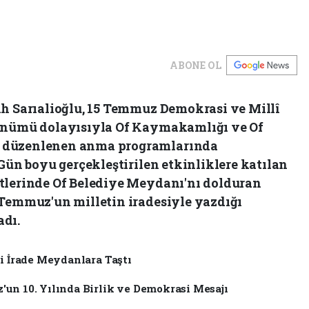
ABONE OL
ih Sarıalioğlu, 15 Temmuz Demokrasi ve Millî
dönümü dolayısıyla Of Kaymakamlığı ve Of
 düzenlenen anma programlarında
 Gün boyu gerçekleştirilen etkinliklere katılan
tlerinde Of Belediye Meydanı'nı dolduran
 Temmuz'un milletin iradesiyle yazdığı
adı.
li İrade Meydanlara Taştı
un 10. Yılında Birlik ve Demokrasi Mesajı