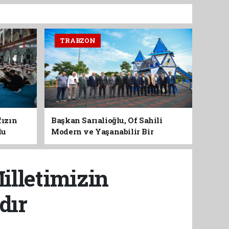
TRABZON
fızın
Başkan Sarıalioğlu, Of Sahili
du
Modern ve Yaşanabilir Bir
Kimliğe Kavuşuyor
illetimizin
dır