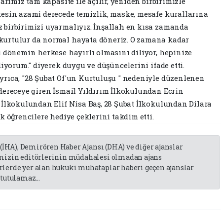
arımız tam kapasite ile açılır, yeniden birbirimizle
esin azami derecede temizlik, maske, mesafe kurallarına
 birbirimizi uyarmalıyız. İnşallah en kısa zamanda
kurtulur da normal hayata döneriz. O zamana kadar
i dönemin herkese hayırlı olmasını diliyor, hepinize
diyorum." diyerek duygu ve düşüncelerini ifade etti.
rıca, "28 Şubat Of'un Kurtuluşu " nedeniyle düzenlenen
dereceye giren İsmail Yıldırım İlkokulundan Ecrin
 İlkokulundan Elif Nisa Baş, 28 Şubat İlkokulundan Dilara
k öğrencilere hediye çeklerini takdim etti.
 (İHA), Demirören Haber Ajansı (DHA) ve diğer ajanslar
emizin editörlerinin müdahalesi olmadan ajans
lerde yer alan hukuki muhataplar haberi geçen ajanslar
tutulamaz...