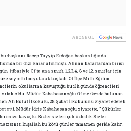
ABONE OL
hurbaşkanı Recep Tayyip Erdoğan başkanlığında
sında bir dizi karar alınmıştı. Alınan kararlardan birisi
n itibariyle Of'ta ana sınıfı, 1,2,3,4, 8 ve 12. sınıflar için
ze seyreltilmiş olarak başladı. Of İlçe Milli Eğitim
cilerin okullarına kavuştuğu bu ilk günde öğrencileri
na ortak oldu. Müdür Kabahasanoğlu Of merkezde bulunan
men Ali Bulut İlkokulu, 28 Şubat İlkokulunu ziyaret ederek
bet etti. Müdür İdris Kabahasanoğlu ziyarette, " Şükürler
erimize kavuştu. Bizler sizleri çok özledik. Sizler
azısınız. İnşallah bu kötü günler tamamen geride kalır,