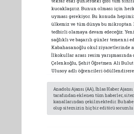
tekrar eski günlerdeki gibi tüm sınıfl
kucaklaşırız. Bunun olması için herk
uyması gerekiyor. Bu konuda hepimiz
ülkemiz ve tüm dünya bu mikroptan 
tedbirli olamaya devam edeceğiz. Yen
sağlıklı ve başarılı günler temenni e
Kabahasanoğlu okul ziyaretlerinde ay
İlkokullar arası resim yarışmasında 
Çelenkoğlu, Şehit Öğretmen Ali Bulut
Ulusoy adlı öğrencileri ödüllendirere
Anadolu Ajansı (AA), İhlas Haber Ajansı
tarafından eklenen tüm haberler, sit
kanallarından çekilmektedir. Bu haber
olup sitemizin hiç bir editörü sorumlu 