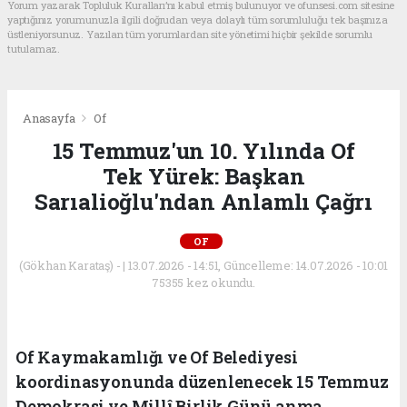
Yorum yazarak Topluluk Kuralları’nı kabul etmiş bulunuyor ve ofunsesi.com sitesine
yaptığınız yorumunuzla ilgili doğrudan veya dolaylı tüm sorumluluğu tek başınıza
üstleniyorsunuz. Yazılan tüm yorumlardan site yönetimi hiçbir şekilde sorumlu
tutulamaz.
Anasayfa
Of
15 Temmuz'un 10. Yılında Of
Tek Yürek: Başkan
Sarıalioğlu'ndan Anlamlı Çağrı
OF
(Gökhan Karataş) - | 13.07.2026 - 14:51, Güncelleme: 14.07.2026 - 10:01
75355 kez okundu.
Of Kaymakamlığı ve Of Belediyesi
koordinasyonunda düzenlenecek 15 Temmuz
Demokrasi ve Millî Birlik Günü anma