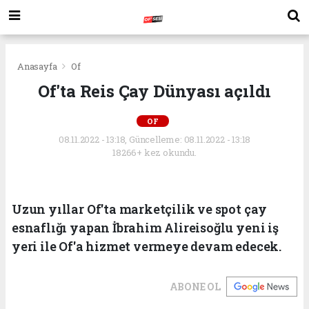
Anasayfa
Of
Of'ta Reis Çay Dünyası açıldı
OF
08.11.2022 - 13:18, Güncelleme: 08.11.2022 - 13:18
18266+ kez okundu.
Uzun yıllar Of'ta marketçilik ve spot çay
esnaflığı yapan İbrahim Alireisoğlu yeni iş
yeri ile Of'a hizmet vermeye devam edecek.
ABONE OL