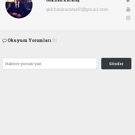
Gökhan Karataş
gokhankaratas61@gmail.com
Okuyucu Yorumları
(0)
Gönder
Yorum yazarak Topluluk Kuralları’nı kabul etmiş bulunuyor ve ofunsesi.com sitesine
yaptığınız yorumunuzla ilgili doğrudan veya dolaylı tüm sorumluluğu tek başınıza
üstleniyorsunuz. Yazılan tüm yorumlardan site yönetimi hiçbir şekilde sorumlu
tutulamaz.
haber paketi
haber scripti
haber yazılımı
Tüm hakları saklı tutulmaktadır.Copyright 2026©