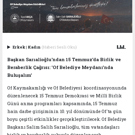
Erkek
|
Kadın
(Haberi Sesli Oku)
Başkan Sarıalioğlu'ndan 15 Temmuz'da Birlik ve
Beraberlik Çağrısı: 'Of Belediye Meydanı'nda
Buluşalım'
Of Kaymakamlığı ve Of Belediyesi koordinasyonunda
düzenlenecek 15 Temmuz Demokrasi ve Millî Birlik
Günü anma programları kapsamında, 15 Temmuz
hain darbe girişiminin 10. yıl dönümünde Of'ta gün
boyu çeşitli etkinlikler gerçekleştirilecek. Of Belediye
Başkanı Salim Salih Sarıalioğlu, tüm vatandaşları
birlik ve beraberlik ruhuyla düzenlenecek