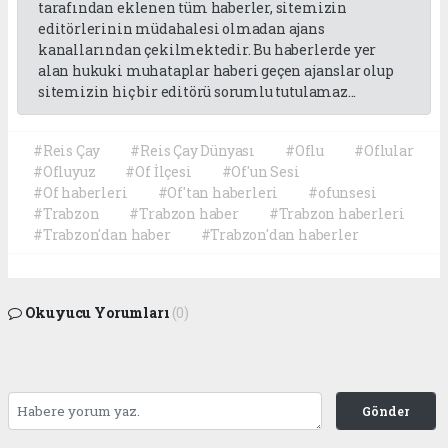
tarafından eklenen tüm haberler, sitemizin
editörlerinin müdahalesi olmadan ajans
kanallarından çekilmektedir. Bu haberlerde yer
alan hukuki muhataplar haberi geçen ajanslar olup
sitemizin hiç bir editörü sorumlu tutulamaz...
#Reis Çay
#Reis Çay Dünyası
#Oflu
#Oflular
#Ofluyuz
#Of İlçesi
#Of'un Sesi
#Of haberleri
#Of'tan haberleri
#ofunsesi
#Trabzon
#Trabzon haber
#Trabzon haberleri
#Trabzon'dan haber
#Trabzon'dan haberler
Okuyucu Yorumları
(0)
Gönder