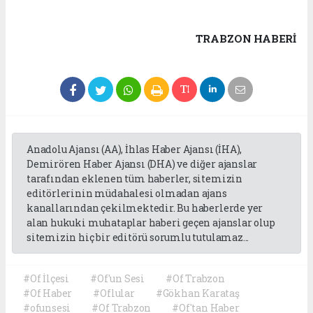
TRABZON HABERİ
Anadolu Ajansı (AA), İhlas Haber Ajansı (İHA),
Demirören Haber Ajansı (DHA) ve diğer ajanslar
tarafından eklenen tüm haberler, sitemizin
editörlerinin müdahalesi olmadan ajans
kanallarından çekilmektedir. Bu haberlerde yer
alan hukuki muhataplar haberi geçen ajanslar olup
sitemizin hiç bir editörü sorumlu tutulamaz...
#Of İlçesi
#Of'un Sesi
#Of Trabzon
#Of Haber
#Oflular
#Gökhan Karataş
#ofunsesi
#Of Trabzon
#Of'tan Haber