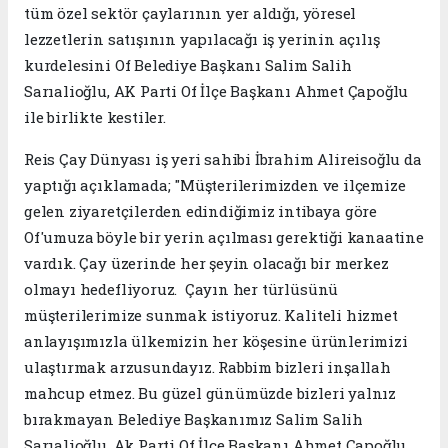
tüm özel sektör çaylarının yer aldığı, yöresel
lezzetlerin satışının yapılacağı iş yerinin açılış
kurdelesini Of Belediye Başkanı Salim Salih
Sarıalioğlu, AK Parti Of İlçe Başkanı Ahmet Çapoğlu
ile birlikte kestiler.
Reis Çay Dünyası iş yeri sahibi İbrahim Alireisoğlu da
yaptığı açıklamada; "Müşterilerimizden ve ilçemize
gelen ziyaretçilerden edindiğimiz intibaya göre
Of'umuza böyle bir yerin açılması gerektiği kanaatine
vardık. Çay üzerinde her şeyin olacağı bir merkez
olmayı hedefliyoruz. Çayın her türlüsünü
müşterilerimize sunmak istiyoruz. Kaliteli hizmet
anlayışımızla ülkemizin her köşesine ürünlerimizi
ulaştırmak arzusundayız. Rabbim bizleri inşallah
mahcup etmez. Bu güzel günümüzde bizleri yalnız
bırakmayan Belediye Başkanımız Salim Salih
Sarıalioğlu, Ak Parti Of İlçe Başkanı Ahmet Çapoğlu