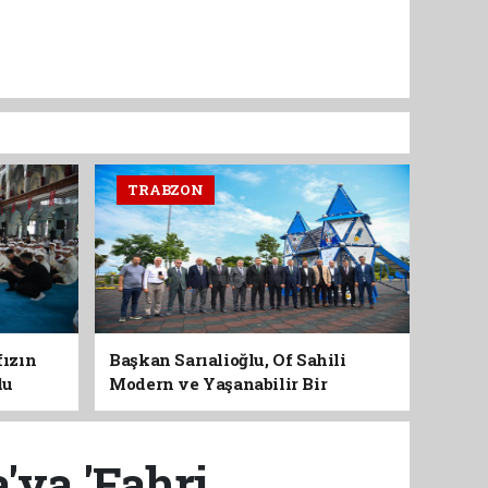
TRABZON
fızın
Başkan Sarıalioğlu, Of Sahili
du
Modern ve Yaşanabilir Bir
Kimliğe Kavuşuyor
'ya 'Fahri