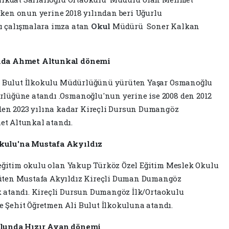
ken onun yerine 2018 yılından beri Uğurlu
ı çalışmalara imza atan
Okul
Müdürü Soner Kalkan
unda Ahmet Altunkal dönemi
li Bulut İlkokulu Müdürlüğünü yürüten Yaşar Osmanoğlu
lüğüne atandı .Osmanoğlu'nun yerine ise 2008 den 2012
 den 2023 yılına kadar Kireçli Dursun Dumangöz
t Altunkal atandı.
kulu'na Mustafa Akyıldız
 eğitim okulu olan Yakup Türköz Özel Eğitim Meslek Okulu
üten Mustafa Akyıldız Kireçli Duman Dumangöz
 atandı. Kireçli Dursun Dumangöz İlk/Ortaokulu
Şehit Öğretmen Ali Bulut İlkokuluna atandı.
ulunda Hızır Ayan dönemi