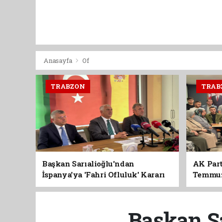
Anasayfa
Of
TRABZON
TRAB
Başkan Sarıalioğlu'ndan
AK Part
İspanya'ya 'Fahri Ofluluk' Kararı
Temmuz'
Birlik 
Başkan Sa