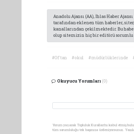
Anadolu Ajansı (AA), İhlas Haber Ajansı
tarafından eklenen tüm haberler, sit
kanallarından çekilmektedir. Bu haber
olup sitemizin hiç bir editörü sorumlu 
#Of'tan
#okul
#müdürlüklerinde
Okuyucu Yorumları
(0)
Yorum yazarak Topluluk Kuralları’nı kabul etmiş bulun
tüm sorumluluğu tek başınıza üstleniyorsunuz. Yazıl