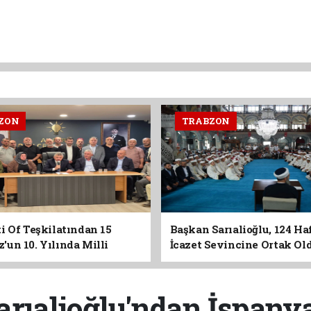
ZON
TRABZON
i Of Teşkilatından 15
Başkan Sarıalioğlu, 124 Ha
un 10. Yılında Milli
İcazet Sevincine Ortak Ol
Vurgusu
rıalioğlu'ndan İspanya