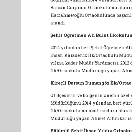
Balcan Gürpınar Ortaokulu'na atanır
Hacıahmetoğlu Ortaokulunda başarıl
atandı.
Şehit Öğretmen Ali Bulut İlkokul
2014 yılından beri Şehit Öğretmen A
İhsan Karadeniz İlk/Ortaokulu Müdür
yılına kadar Müdür Yardımcısı, 2012
İlk/Ortaokulu Müdürlüğü yapan Ahme
Kireçli Dursun Dumangöz İlk/Ortao
Of İlçesinin ve bölgenin önemli özel
Müdürlüğünü 2014 yılından beri yür
İlk/Ortaokulu'na
okul
müdürü olarak
Müdürlüğü yapan Ahmet Altunkal ise 
Bölümlü Şehit İhsan Yıldız Ortaok