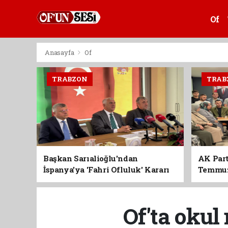
Of
Anasayfa
Of
TRABZON
TRAB
Başkan Sarıalioğlu'ndan
AK Part
İspanya'ya 'Fahri Ofluluk' Kararı
Temmuz'
Birlik 
Of'ta okul