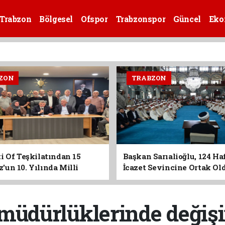
Trabzon
Bölgesel
Ofspor
Trabzonspor
Güncel
Eko
ZON
TRABZON
i Of Teşkilatından 15
Başkan Sarıalioğlu, 124 Ha
un 10. Yılında Milli
İcazet Sevincine Ortak Ol
Vurgusu
 müdürlüklerinde deği