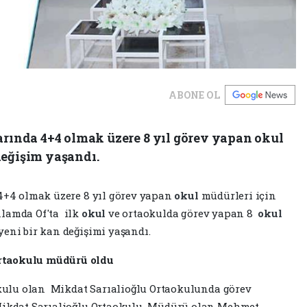
ABONE OL
arında 4+4 olmak üzere 8 yıl görev yapan okul
değişim yaşandı.
 4+4 olmak üzere 8 yıl görev yapan
okul
müdürleri için
nlamda Of'ta ilk
okul
ve ortaokulda görev yapan 8
okul
yeni bir kan değişimi yaşandı.
rtaokulu müdürü oldu
aokulu olan Mikdat Sarıalioğlu Ortaokulunda görev
 Mikdat Sarıalioğlu Ortaokulu Müdürü olan Mehmet