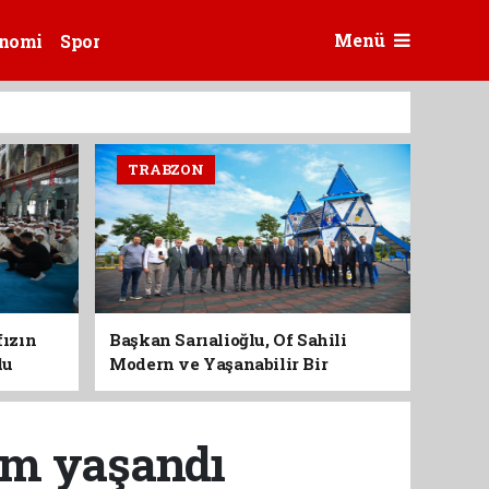
Menü
nomi
Spor
TRABZON
fızın
Başkan Sarıalioğlu, Of Sahili
du
Modern ve Yaşanabilir Bir
Kimliğe Kavuşuyor
şim yaşandı