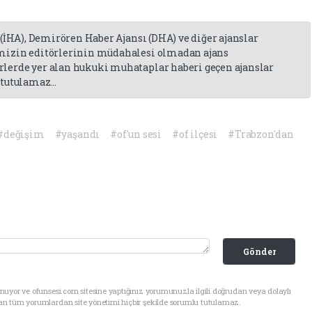
 (İHA), Demirören Haber Ajansı (DHA) ve diğer ajanslar
emizin editörlerinin müdahalesi olmadan ajans
lerde yer alan hukuki muhataplar haberi geçen ajanslar
tutulamaz...
#değişim
#yaşandı
#of'un sesi
#of ilçesi
#Trabzon'dan
Gönder
uyor ve ofunsesi.com sitesine yaptığınız yorumunuzla ilgili doğrudan veya dolaylı
an tüm yorumlardan site yönetimi hiçbir şekilde sorumlu tutulamaz.