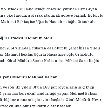
tip Ortaokulu müdürlüğü görevini yürüten Hızır Ayan
luna
okul
müdürü olarak atanarak göreve başladı. Bölümlü
ü Mahmut Bektaş ise Uğurlu Hacıahmetoğlu Ortaokulu
ğlu Ortaokulu Müdürü oldu
ığı 2014 yılından itibaren de Bölümlü Şehit İhsan Yıldız
ten Mahmut Bektaş Uğurlu Hacıahmetoğlu Ortaokulu
adı.
Okul
Müdürü Soner Kalkan ise Mikdat Sarıalioğlu
un yeni Müdürü Mehmet Balcan
 ve son iki yıldır Of'un LGS şampiyonlarının çıktığı
4 yılından beri
okul
müdürlüğü yapan Mehmet Balcan
rlüğüne atanarak görevine başladı.
Okul
Müdürü Hızır
 Ortaokuluna
okul
müdürü olarak atandı.