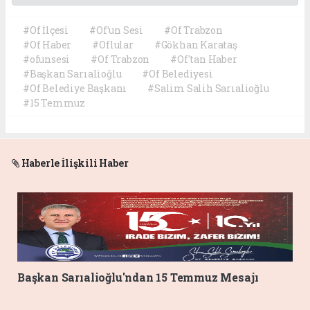
#Of İlçesi
#Of'un Sesi
#Of Trabzon
#Of Haber
#Oflular
#Gökhan Karataş
#ofunsesi
#Of Trabzon
#Of'tan Haber
#Başkan Sarıalioğlu
#Of Belediyesi
#Of Belediye Başkanı
#Salim Salih Sarıalioğlu
#15 Temmuz
Haberle İlişkili Haber
Başkan Sarıalioğlu'ndan 15 Temmuz Mesajı