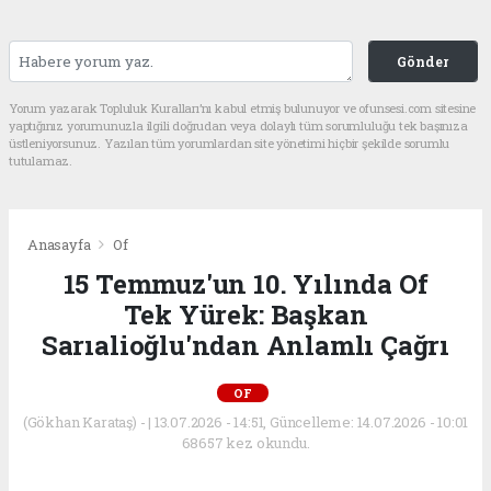
Gönder
Yorum yazarak Topluluk Kuralları’nı kabul etmiş bulunuyor ve ofunsesi.com sitesine
yaptığınız yorumunuzla ilgili doğrudan veya dolaylı tüm sorumluluğu tek başınıza
üstleniyorsunuz. Yazılan tüm yorumlardan site yönetimi hiçbir şekilde sorumlu
tutulamaz.
Anasayfa
Of
15 Temmuz'un 10. Yılında Of
Tek Yürek: Başkan
Sarıalioğlu'ndan Anlamlı Çağrı
OF
(Gökhan Karataş) - | 13.07.2026 - 14:51, Güncelleme: 14.07.2026 - 10:01
68657 kez okundu.