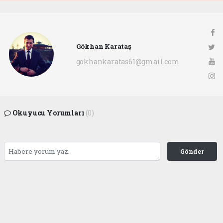
Gökhan Karataş
gokhankaratas61@gmail.com
Okuyucu Yorumları
(0)
Gönder
Yorum yazarak Topluluk Kuralları’nı kabul etmiş bulunuyor ve ofunsesi.com sitesine
yaptığınız yorumunuzla ilgili doğrudan veya dolaylı tüm sorumluluğu tek başınıza
üstleniyorsunuz. Yazılan tüm yorumlardan site yönetimi hiçbir şekilde sorumlu
tutulamaz.