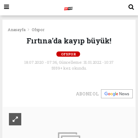
Anasayfa
Ofspor
Fırtına'da kayıp büyük!
OFSPOR
18.07.2020 - 07:36, Güncelleme: 31.01.2022 - 10:37
5559+ kez okundu.
ABONE OL