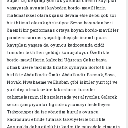
Süper Lig'de şampiyonluk yolunda önemli kayıplar
yaşayarak avantaj kaybeden bordo-mavililerin
matematiksel olarak şansı devam etse de bu çok zor
bir ihtimal olarak görünüyor. Sezon başından beri
önemli bir performans ortaya koyan bordo-mavililer
pandemi sonrası yaşadığı düşüşle önemli puan
kayıpları yaşasa da, oyuncu kadrosunda ciddi
transfer teklifleri geldiği konuşuluyor. Özellikle
bordo-mavililerin kalecisi Uğurcan Çakır başta
olmak üzere takımda kiralık oynayan Sörloth ile
birlikte Abdulkadir Ömür, Abdulkadir Parmak, Sosa,
Novak, Nwakaeme ve Ekuban gibi isimler yurt içi ve
yurt dışı olmak üzüre takımların transfer
çalışmalarının ilk sıralarında yer alıyorlar. Geleçek
sezon şampiyonlar liginde oynamayı hedefleyen
Trabzonspor'da ise yönetim kurulu oyuncu
kadrosunu elinde tutarak takviyelerle birlikte
Avrupa'da daha güçlü bir kadro ile mücadele etmenin