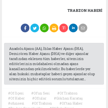
TRABZON HABERİ
Anadolu Ajansı (AA), İhlas Haber Ajansı (İHA),
Demirören Haber Ajansı (DHA) ve diğer ajanslar
tarafından eklenen tüm haberler, sitemizin
editörlerinin müdahalesi olmadan ajans
kanallarından çekilmektedir. Bu haberlerde yer
alan hukuki muhataplar haberi geçen ajanslar olup
sitemizin hiç bir editörü sorumlu tutulamaz...
#Of İlçesi
#Of'un Sesi
#Of Trabzon
#Of Haber
#Oflular
#Gökhan Karataş
#ofunsesi
#Of Trabzon
#Of'tan Haber