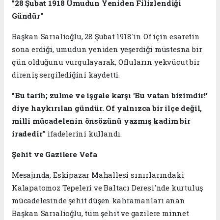
"28 Şubat 1918 Umudun Yeniden Filizlendiği
Gündür"
Başkan Sarıalioğlu, 28 Şubat 1918'in Of için esaretin
sona erdiği, umudun yeniden yeşerdiği müstesna bir
gün olduğunu vurgulayarak, Ofluların yekvücut bir
direniş sergilediğini kaydetti.
"Bu tarih; zulme ve işgale karşı 'Bu vatan bizimdir!'
diye haykırılan gündür. Of yalnızca bir ilçe değil,
milli mücadelenin önsözünü yazmış kadim bir
iradedir"
ifadelerini kullandı.
Şehit ve Gazilere Vefa
Mesajında, Eskipazar Mahallesi sınırlarındaki
Kalapatomoz Tepeleri ve Baltacı Deresi'nde kurtuluş
mücadelesinde şehit düşen kahramanları anan
Başkan Sarıalioğlu, tüm şehit ve gazilere minnet