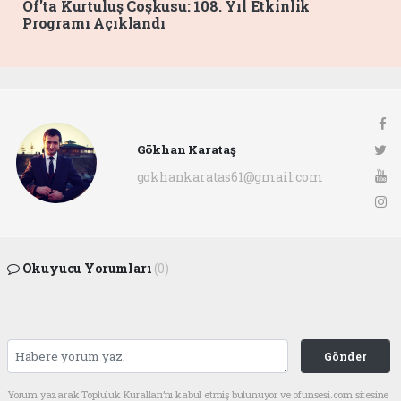
Of'ta Kurtuluş Coşkusu: 108. Yıl Etkinlik
Programı Açıklandı
Gökhan Karataş
gokhankaratas61@gmail.com
Okuyucu Yorumları
(0)
Gönder
Yorum yazarak Topluluk Kuralları’nı kabul etmiş bulunuyor ve ofunsesi.com sitesine