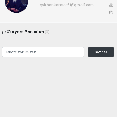
gokhankaratas61@gmail.com
Okuyucu Yorumları
(0)
Gönder
Yorum yazarak Topluluk Kuralları’nı kabul etmiş bulunuyor ve ofunsesi.com sitesine
yaptığınız yorumunuzla ilgili doğrudan veya dolaylı tüm sorumluluğu tek başınıza
üstleniyorsunuz. Yazılan tüm yorumlardan site yönetimi hiçbir şekilde sorumlu
tutulamaz.
haber paketi
haber scripti
haber yazılımı
Tüm hakları saklı tutulmaktadır.Copyright 2026©