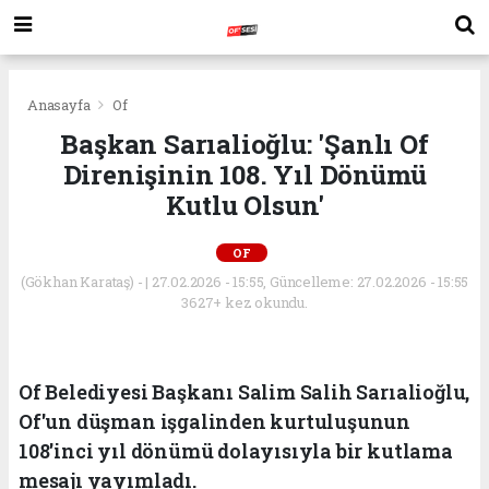
Anasayfa
Of
Başkan Sarıalioğlu: 'Şanlı Of
Direnişinin 108. Yıl Dönümü
Kutlu Olsun'
OF
(Gökhan Karataş) - | 27.02.2026 - 15:55, Güncelleme: 27.02.2026 - 15:55
3627+ kez okundu.
Of Belediyesi Başkanı Salim Salih Sarıalioğlu,
Of'un düşman işgalinden kurtuluşunun
108'inci yıl dönümü dolayısıyla bir kutlama
mesajı yayımladı.