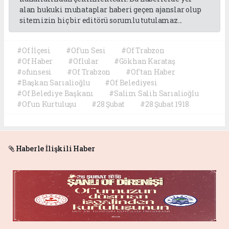
alan hukuki muhataplar haberi geçen ajanslar olup
sitemizin hiç bir editörü sorumlu tutulamaz...
#Of İlçesi
#Of'un Sesi
#Of Trabzon
#Of Haber
#Oflular
#Gökhan Karataş
#ofunsesi
#Of Trabzon
#Of'tan Haber
#Başkan Sarıalioğlu
#Of Belediyesi
#Of Belediye Başkanı
#Salim Salih Sarıalioğlu
#Of'un Kurtuluşu
#28 Şubat
#28 Şubat 1918
Haberle İlişkili Haber