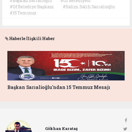
#Başkan Sarıalioğlu
#Of Belediyesi
#Of Belediye Başkanı
#Salim Salih Sarıalioğlu
#15 Temmuz
Haberle İlişkili Haber
Başkan Sarıalioğlu'ndan 15 Temmuz Mesajı
Gökhan Karataş