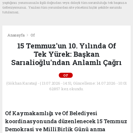
yaptığınız yorumunuzla ilgili doğrudan veya dolaylı tüm sorumluluğu tek başınıza
üstleniyorsunuz. Yazılan tüm yorumlardan site yönetimi hiçbir şekilde sorumlu
tutulamaz.
Anasayfa
Of
15 Temmuz'un 10. Yılında Of
Tek Yürek: Başkan
Sarıalioğlu'ndan Anlamlı Çağrı
OF
(Gökhan Karataş) - | 13.07.2026 - 14:51, Güncelleme: 14.07.2026 - 10:01
62857 kez okundu.
Of Kaymakamlığı ve Of Belediyesi
koordinasyonunda düzenlenecek 15 Temmuz
Demokrasi ve Millî Birlik Günü anma