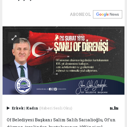
ABONE OL
Erkek
|
Kadın
(Haberi Sesli Oku)
Of Belediyesi Başkanı Salim Salih Sarıalioğlu, Of'un
düşman işgalinden kurtuluşunun 108'inci yıl