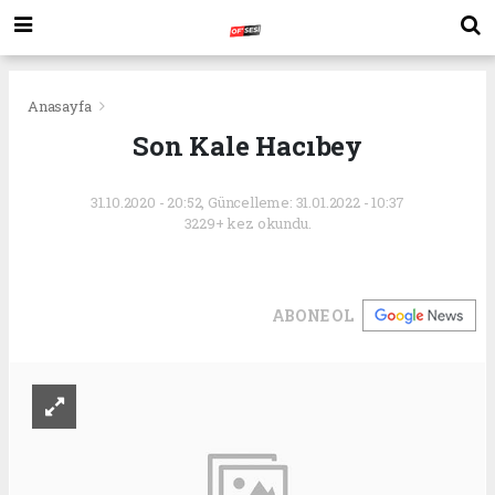
Anasayfa
Son Kale Hacıbey
31.10.2020 - 20:52, Güncelleme: 31.01.2022 - 10:37
3229+ kez okundu.
ABONE OL