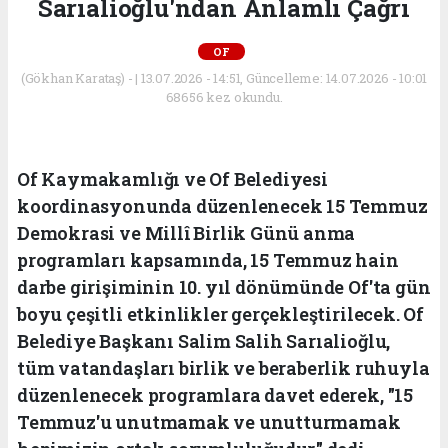
Sarıalioğlu'ndan Anlamlı Çağrı
OF
(Gökhan Karataş) - | 13.07.2026 - 14:51, Güncelleme: 14.07.2026 - 10:01
68656 kez okundu.
Of Kaymakamlığı ve Of Belediyesi
koordinasyonunda düzenlenecek 15 Temmuz
Demokrasi ve Millî Birlik Günü anma
programları kapsamında, 15 Temmuz hain
darbe girişiminin 10. yıl dönümünde Of'ta gün
boyu çeşitli etkinlikler gerçekleştirilecek. Of
Belediye Başkanı Salim Salih Sarıalioğlu,
tüm vatandaşları birlik ve beraberlik ruhuyla
düzenlenecek programlara davet ederek, "15
Temmuz'u unutmamak ve unutturmamak