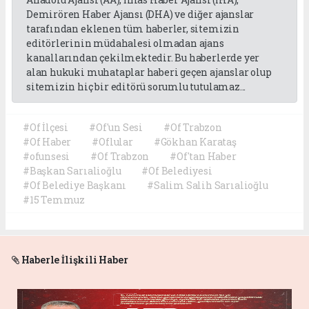
Demirören Haber Ajansı (DHA) ve diğer ajanslar
tarafından eklenen tüm haberler, sitemizin
editörlerinin müdahalesi olmadan ajans
kanallarından çekilmektedir. Bu haberlerde yer
alan hukuki muhataplar haberi geçen ajanslar olup
sitemizin hiç bir editörü sorumlu tutulamaz...
#Of İlçesi
#Of'un Sesi
#Of Trabzon
#Of Haber
#Oflular
#Gökhan Karataş
#ofunsesi
#Of Trabzon
#Of'tan Haber
#Başkan Sarıalioğlu
#Of Belediyesi
#Of Belediye Başkanı
#Salim Salih Sarıalioğlu
#15 Temmuz
Haberle İlişkili Haber