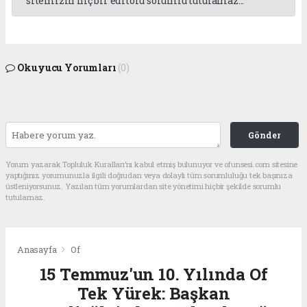
sitemizin hiç bir editörü sorumlu tutulamaz...
Okuyucu Yorumları
(0)
Gönder
Yorum yazarak Topluluk Kuralları’nı kabul etmiş bulunuyor ve ofunsesi.com sitesine
yaptığınız yorumunuzla ilgili doğrudan veya dolaylı tüm sorumluluğu tek başınıza
üstleniyorsunuz. Yazılan tüm yorumlardan site yönetimi hiçbir şekilde sorumlu
tutulamaz.
Anasayfa
Of
15 Temmuz'un 10. Yılında Of
Tek Yürek: Başkan