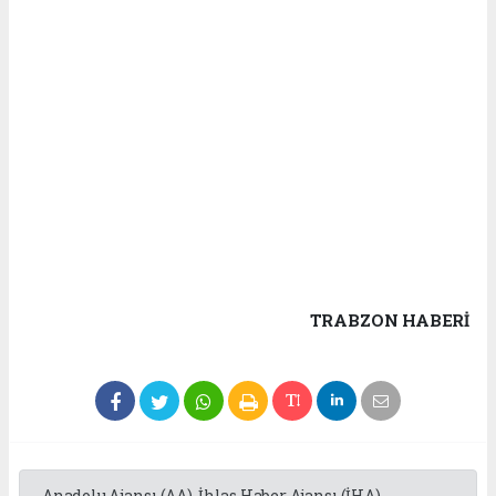
TRABZON HABERİ
Anadolu Ajansı (AA), İhlas Haber Ajansı (İHA),