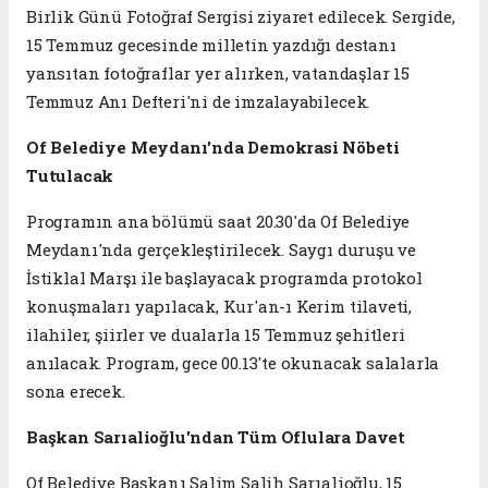
Birlik Günü Fotoğraf Sergisi ziyaret edilecek. Sergide,
15 Temmuz gecesinde milletin yazdığı destanı
yansıtan fotoğraflar yer alırken, vatandaşlar 15
Temmuz Anı Defteri'ni de imzalayabilecek.
Of Belediye Meydanı'nda Demokrasi Nöbeti
Tutulacak
Programın ana bölümü saat 20.30'da Of Belediye
Meydanı'nda gerçekleştirilecek. Saygı duruşu ve
İstiklal Marşı ile başlayacak programda protokol
konuşmaları yapılacak, Kur'an-ı Kerim tilaveti,
ilahiler, şiirler ve dualarla 15 Temmuz şehitleri
anılacak. Program, gece 00.13'te okunacak salalarla
sona erecek.
Başkan Sarıalioğlu'ndan Tüm Oflulara Davet
Of Belediye Başkanı Salim Salih Sarıalioğlu, 15