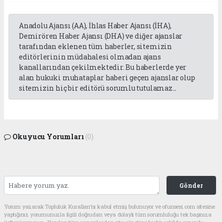
Anadolu Ajansı (AA), İhlas Haber Ajansı (İHA),
Demirören Haber Ajansı (DHA) ve diğer ajanslar
tarafından eklenen tüm haberler, sitemizin
editörlerinin müdahalesi olmadan ajans
kanallarından çekilmektedir. Bu haberlerde yer
alan hukuki muhataplar haberi geçen ajanslar olup
sitemizin hiç bir editörü sorumlu tutulamaz...
Okuyucu Yorumları
(0)
Gönder
Yorum yazarak Topluluk Kuralları’nı kabul etmiş bulunuyor ve ofunsesi.com sitesine
yaptığınız yorumunuzla ilgili doğrudan veya dolaylı tüm sorumluluğu tek başınıza