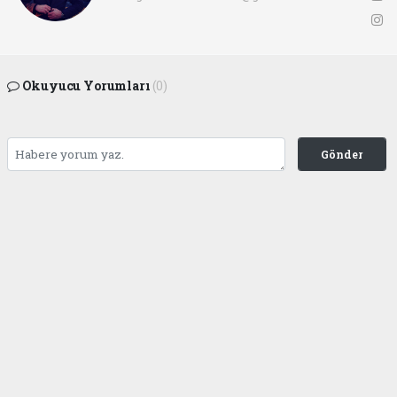
Okuyucu Yorumları
(0)
Gönder
Yorum yazarak Topluluk Kuralları’nı kabul etmiş bulunuyor ve ofunsesi.com sitesine
yaptığınız yorumunuzla ilgili doğrudan veya dolaylı tüm sorumluluğu tek başınıza
üstleniyorsunuz. Yazılan tüm yorumlardan site yönetimi hiçbir şekilde sorumlu
tutulamaz.
haber paketi
haber scripti
haber yazılımı
Tüm hakları saklı tutulmaktadır.Copyright 2026©
Haber Yazılımı:
Web Aksiyon ®