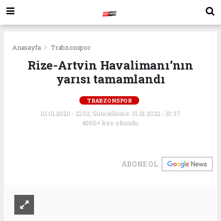
Anasayfa
Trabzonspor
Rize-Artvin Havalimanı’nın
yarısı tamamlandı
TRABZONSPOR
10.01.2020 - 21:02, Güncelleme: 31.01.2022 - 10:37
4560+ kez okundu.
ABONE OL