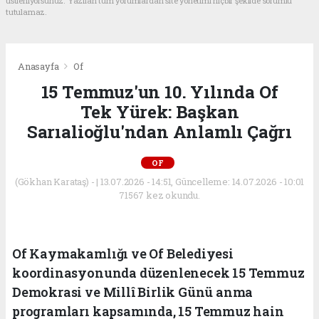
üstleniyorsunuz. Yazılan tüm yorumlardan site yönetimi hiçbir şekilde sorumlu
tutulamaz.
Anasayfa
Of
15 Temmuz'un 10. Yılında Of
Tek Yürek: Başkan
Sarıalioğlu'ndan Anlamlı Çağrı
OF
(Gökhan Karataş) - | 13.07.2026 - 14:51, Güncelleme: 14.07.2026 - 10:01
71567 kez okundu.
Of Kaymakamlığı ve Of Belediyesi
koordinasyonunda düzenlenecek 15 Temmuz
Demokrasi ve Millî Birlik Günü anma
programları kapsamında, 15 Temmuz hain