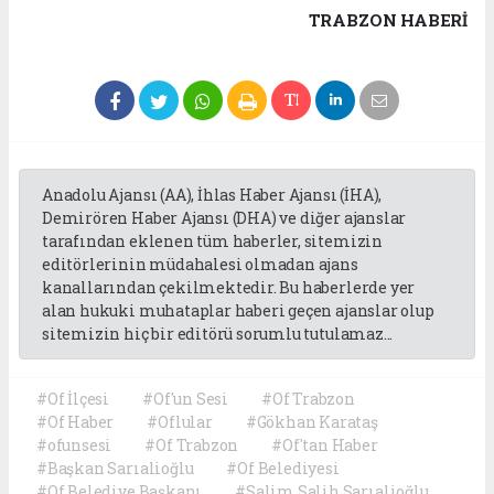
TRABZON HABERİ
Anadolu Ajansı (AA), İhlas Haber Ajansı (İHA),
Demirören Haber Ajansı (DHA) ve diğer ajanslar
tarafından eklenen tüm haberler, sitemizin
editörlerinin müdahalesi olmadan ajans
kanallarından çekilmektedir. Bu haberlerde yer
alan hukuki muhataplar haberi geçen ajanslar olup
sitemizin hiç bir editörü sorumlu tutulamaz...
#Of İlçesi
#Of'un Sesi
#Of Trabzon
#Of Haber
#Oflular
#Gökhan Karataş
#ofunsesi
#Of Trabzon
#Of'tan Haber
#Başkan Sarıalioğlu
#Of Belediyesi
#Of Belediye Başkanı
#Salim Salih Sarıalioğlu