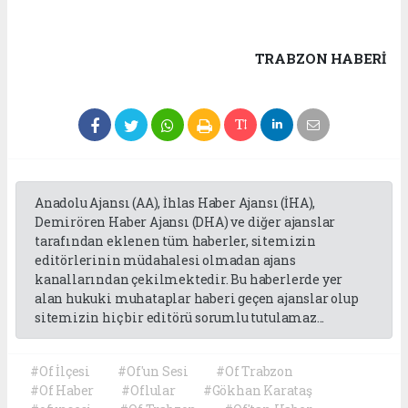
TRABZON HABERİ
Anadolu Ajansı (AA), İhlas Haber Ajansı (İHA),
Demirören Haber Ajansı (DHA) ve diğer ajanslar
tarafından eklenen tüm haberler, sitemizin
editörlerinin müdahalesi olmadan ajans
kanallarından çekilmektedir. Bu haberlerde yer
alan hukuki muhataplar haberi geçen ajanslar olup
sitemizin hiç bir editörü sorumlu tutulamaz...
#Of İlçesi
#Of'un Sesi
#Of Trabzon
#Of Haber
#Oflular
#Gökhan Karataş