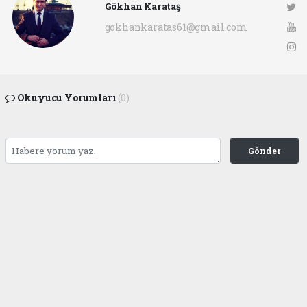
Gökhan Karataş
gokhankaratas61@gmail.com
Okuyucu Yorumları
(0)
Gönder
Yorum yazarak Topluluk Kuralları’nı kabul etmiş bulunuyor ve ofunsesi.com sitesine
yaptığınız yorumunuzla ilgili doğrudan veya dolaylı tüm sorumluluğu tek başınıza
üstleniyorsunuz. Yazılan tüm yorumlardan site yönetimi hiçbir şekilde sorumlu
tutulamaz.
haber paketi
haber scripti
haber yazılımı
Tüm hakları saklı tutulmaktadır.Copyright 2026©