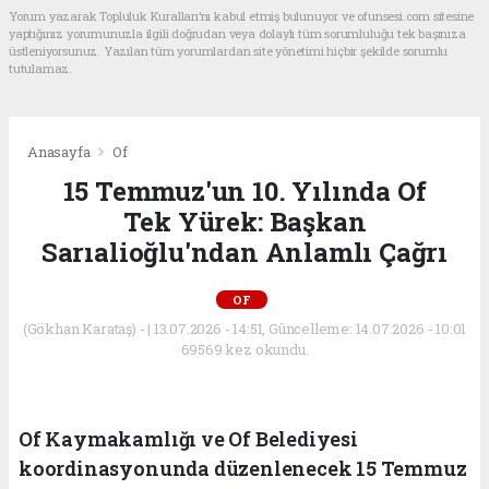
Yorum yazarak Topluluk Kuralları’nı kabul etmiş bulunuyor ve ofunsesi.com sitesine
yaptığınız yorumunuzla ilgili doğrudan veya dolaylı tüm sorumluluğu tek başınıza
üstleniyorsunuz. Yazılan tüm yorumlardan site yönetimi hiçbir şekilde sorumlu
tutulamaz.
Anasayfa
Of
15 Temmuz'un 10. Yılında Of
Tek Yürek: Başkan
Sarıalioğlu'ndan Anlamlı Çağrı
OF
(Gökhan Karataş) - | 13.07.2026 - 14:51, Güncelleme: 14.07.2026 - 10:01
69569 kez okundu.
Of Kaymakamlığı ve Of Belediyesi
koordinasyonunda düzenlenecek 15 Temmuz