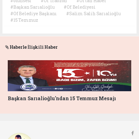
#ofunsesi
#Of Trabzon
#Of'tan Haber
#Başkan Sarıalioğlu
#Of Belediyesi
#Of Belediye Başkanı
#Salim Salih Sarıalioğlu
#15 Temmuz
Haberle İlişkili Haber
Başkan Sarıalioğlu'ndan 15 Temmuz Mesajı