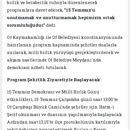
birlik ve beraberlik ruhuyla düzenlenecek
programlara davet ederek,
"15 Temmuz'u
unutmamak ve unutturmamak hepimizin ortak
sorumluluğudur."
dedi.
Of Kaymakamlığı ile Of Belediyesi koordinasyonunda
hazırlanan program kapsamında şehitler dualarla
anılacak, milli birlik yürüyüşü gerçekleştirilecek ve
akşam saatlerinde Of Belediye Meydanı'nda
demokrasi nöbeti tutulacak.
Program Şehitlik Ziyaretiyle Başlayacak
15 Temmuz Demokrasi ve Millî Birlik Günü
etkinlikleri, 15 Temmuz Çarşamba günü saat 13.00'te
Of Çarşıbaşı Büyük Camii'nde şehitler için Hatm-i
Şerif okunması ve duasının yapılmasıyla başlayacak.
Ardından saat 13.15'te ilçe protokolünün katılımıyla
şehit kabirleri ziyaret edilerek Kur'an-ı Kerim