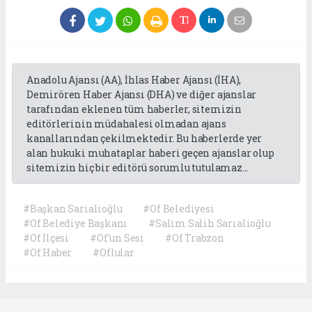
Anadolu Ajansı (AA), İhlas Haber Ajansı (İHA),
Demirören Haber Ajansı (DHA) ve diğer ajanslar
tarafından eklenen tüm haberler, sitemizin
editörlerinin müdahalesi olmadan ajans
kanallarından çekilmektedir. Bu haberlerde yer
alan hukuki muhataplar haberi geçen ajanslar olup
sitemizin hiç bir editörü sorumlu tutulamaz...
#Başkan Sarıalioğlu
#Of Belediyesi
#Of Belediye Başkanı
#Salim Salih Sarıalioğlu
#Of İlçesi
#Of'un Sesi
#Of Trabzon
#Of Haber
#Oflular