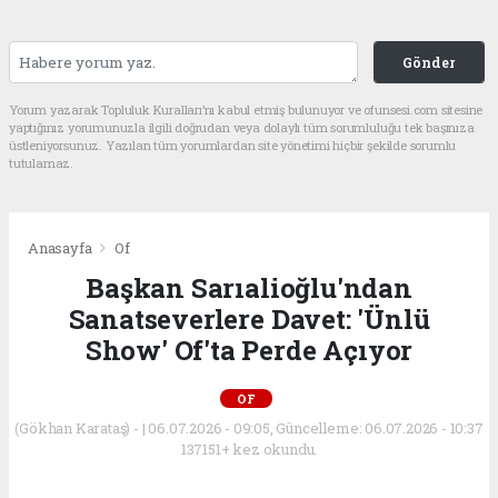
Gönder
Yorum yazarak Topluluk Kuralları’nı kabul etmiş bulunuyor ve ofunsesi.com sitesine
yaptığınız yorumunuzla ilgili doğrudan veya dolaylı tüm sorumluluğu tek başınıza
üstleniyorsunuz. Yazılan tüm yorumlardan site yönetimi hiçbir şekilde sorumlu
tutulamaz.
Anasayfa
Of
Başkan Sarıalioğlu'ndan
Sanatseverlere Davet: 'Ünlü
Show' Of'ta Perde Açıyor
OF
(Gökhan Karataş) - | 06.07.2026 - 09:05, Güncelleme: 06.07.2026 - 10:37
137151+ kez okundu.