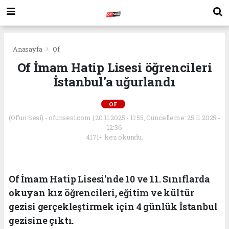
Anasayfa
Of
Of İmam Hatip Lisesi öğrencileri
İstanbul'a uğurlandı
OF
(Of'un Sesi) - ofunsesi.com | 20.11.2025 - 11:55, Güncelleme: 25.11.2025 -
12:36
4171+ kez okundu.
Of İmam Hatip Lisesi'nde 10 ve 11. Sınıflarda
okuyan kız öğrencileri, eğitim ve kültür
gezisi gerçekleştirmek için 4 günlük İstanbul
gezisine çıktı.