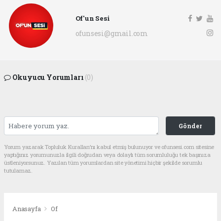
Of'un Sesi
ofunsesi@gmail.com
Okuyucu Yorumları
(0)
Gönder
Yorum yazarak Topluluk Kuralları’nı kabul etmiş bulunuyor ve ofunsesi.com sitesine
yaptığınız yorumunuzla ilgili doğrudan veya dolaylı tüm sorumluluğu tek başınıza
üstleniyorsunuz. Yazılan tüm yorumlardan site yönetimi hiçbir şekilde sorumlu
tutulamaz.
Anasayfa
Of