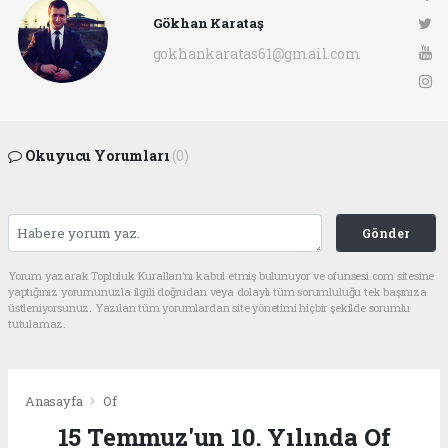
Gökhan Karataş
gokhankaratas61@gmail.com
Okuyucu Yorumları
(0)
Gönder
Yorum yazarak Topluluk Kuralları’nı kabul etmiş bulunuyor ve ofunsesi.com sitesine
yaptığınız yorumunuzla ilgili doğrudan veya dolaylı tüm sorumluluğu tek başınıza
üstleniyorsunuz. Yazılan tüm yorumlardan site yönetimi hiçbir şekilde sorumlu
tutulamaz.
Anasayfa
Of
15 Temmuz'un 10. Yılında Of