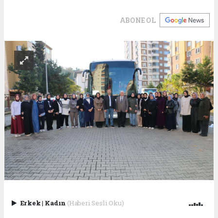
ABONE OL
Erkek
|
Kadın
(Haberi Sesli Oku)