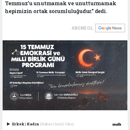
Temmuz'u unutmamak ve unutturmamak
hepimizin ortak sorumluluğudur." dedi.
ABONE OL
Erkek
|
Kadın
(Haberi Sesli Oku)