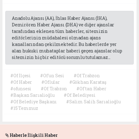
Anadolu Ajansı (AA), İhlas Haber Ajansı (İHA),
Demirören Haber Ajansı (DHA) ve diğer ajanslar
tarafından eklenen tüm haberler, sitemizin
editörlerinin müdahalesi olmadan ajans
kanallarından çekilmektedir. Bu haberlerde yer
alan hukuki muhataplar haberi geçen ajanslar olup
sitemizin hiç bir editörü sorumlu tutulamaz...
#Of İlçesi
#Of'un Sesi
#Of Trabzon
#Of Haber
#Oflular
#Gökhan Karataş
#ofunsesi
#Of Trabzon
#Of'tan Haber
#Başkan Sarıalioğlu
#Of Belediyesi
#Of Belediye Başkanı
#Salim Salih Sarıalioğlu
#15 Temmuz
Haberle İlişkili Haber