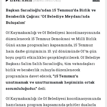
Erkek
|
Kadın
(Haberi Sesli Oku)
Başkan Sarıalioğlu'ndan 15 Temmuz'da Birlik ve
Beraberlik Çağrısı: 'Of Belediye Meydanı'nda
Buluşalım'
Of Kaymakamlığı ve Of Belediyesi koordinasyonunda
düzenlenecek 15 Temmuz Demokrasi ve Millî Birlik
Günü anma programları kapsamında, 15 Temmuz
hain darbe girişiminin 10. yıl dönümünde Of'ta gün
boyu çeşitli etkinlikler gerçekleştirilecek. Of Belediye
Başkanı Salim Salih Sarıalioğlu, tüm vatandaşları
birlik ve beraberlik ruhuyla düzenlenecek
programlara davet ederek,
"15 Temmuz'u
unutmamak ve unutturmamak hepimizin ortak
sorumluluğudur."
dedi.
Of Kaymakamlığı ile Of Belediyesi koordinasyonunda
hazırlanan program kapsamında şehitler dualarla