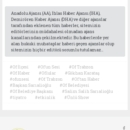
Anadolu Ajansı (AA), İhlas Haber Ajansı (İHA),
Demirören Haber Ajansı (DHA) ve diğer ajanslar
tarafından eklenen tüm haberler, sitemizin
editörlerinin müdahalesi olmadan ajans
kanallarından çekilmektedir. Bu haberlerde yer
alan hukuki muhataplar haberi geçen ajanslar olup
sitemizin hiç bir editörü sorumlu tutulamaz...
#Of İlçesi
#Of'un Sesi
#Of Trabzon
#Of Haber
#Oflular
#Gökhan Karataş
#ofunsesi
#Of Trabzon
#Of'tan Haber
#Başkan Sarıalioğlu
#Of Belediyesi
#Of Belediye Başkanı
#Salim Salih Sarıalioğlu
#tiyatro
#etkinlik
#Ünlü Show