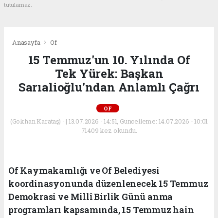
tutulamaz.
Anasayfa
Of
15 Temmuz'un 10. Yılında Of
Tek Yürek: Başkan
Sarıalioğlu'ndan Anlamlı Çağrı
OF
(Gökhan Karataş) - | 13.07.2026 - 14:51, Güncelleme: 14.07.2026 - 10:01
71409 kez okundu.
Of Kaymakamlığı ve Of Belediyesi
koordinasyonunda düzenlenecek 15 Temmuz
Demokrasi ve Millî Birlik Günü anma
programları kapsamında, 15 Temmuz hain