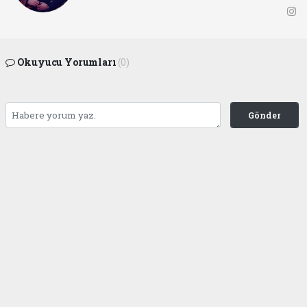
Okuyucu Yorumları
(0)
Gönder
Yorum yazarak Topluluk Kuralları’nı kabul etmiş bulunuyor ve ofunsesi.com sitesine
yaptığınız yorumunuzla ilgili doğrudan veya dolaylı tüm sorumluluğu tek başınıza
üstleniyorsunuz. Yazılan tüm yorumlardan site yönetimi hiçbir şekilde sorumlu
tutulamaz.
haber paketi
haber scripti
haber yazılımı
Tüm hakları saklı tutulmaktadır.Copyright 2026©
Haber Yazılımı:
Web Aksiyon ®