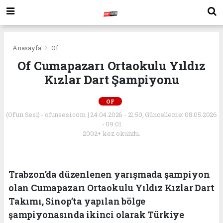
Anasayfa
Of
Of Cumapazarı Ortaokulu Yıldız
Kızlar Dart Şampiyonu
OF
(Of'un Sesi) - ofunsesi.com | 24.04.2026 - 21:50, Güncelleme: 08.05.2026
- 09:01
2002+ kez okundu.
Trabzon'da düzenlenen yarışmada şampiyon
olan Cumapazarı Ortaokulu Yıldız Kızlar Dart
Takımı, Sinop’ta yapılan bölge
şampiyonasında ikinci olarak Türkiye