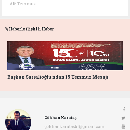
#15 Temmuz
Haberle İlişkili Haber
Başkan Sarıalioğlu'ndan 15 Temmuz Mesajı
Gökhan Karataş
gokhankaratas61@gmail.com