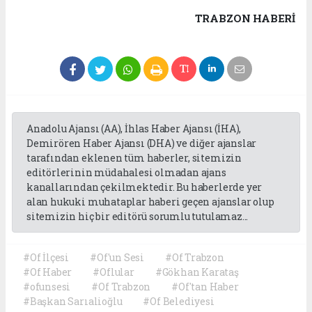
TRABZON HABERİ
Anadolu Ajansı (AA), İhlas Haber Ajansı (İHA),
Demirören Haber Ajansı (DHA) ve diğer ajanslar
tarafından eklenen tüm haberler, sitemizin
editörlerinin müdahalesi olmadan ajans
kanallarından çekilmektedir. Bu haberlerde yer
alan hukuki muhataplar haberi geçen ajanslar olup
sitemizin hiç bir editörü sorumlu tutulamaz...
#Of İlçesi
#Of'un Sesi
#Of Trabzon
#Of Haber
#Oflular
#Gökhan Karataş
#ofunsesi
#Of Trabzon
#Of'tan Haber
#Başkan Sarıalioğlu
#Of Belediyesi