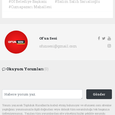
#Of Belediye Başkanı
#Salim Salih Sarıalioğlu
#Cumapazarı Mahallesi
Of'un Sesi
ofunsesi@gmail.com
Okuyucu Yorumları
(0)
Gönder
Yorum yazarak Topluluk Kuralları’nı kabul etmiş bulunuyor ve ofunsesi.com sitesine
yaptığınız yorumunuzla ilgili doğrudan veya dolaylı tüm sorumluluğu tek başınıza
üstleniyorsunuz. Yazılan tüm yorumlardan site yönetimi hiçbir şekilde sorumlu