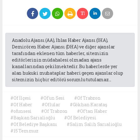
Anadolu Ajansı (AA), İhlas Haber Ajansı (İHA),
Demirören Haber Ajansı (DHA) ve diğer ajanslar
tarafından eklenen tüm haberler, sitemizin
editörlerinin müdahalesi olmadan ajans
kanallarından çekilmektedir. Bu haberlerde yer
alan hukuki muhataplar haberi geçen ajanslar olup
sitemizin hiç bir editörü sorumlu tutulamaz...
#Of İlçesi
#Of'un Sesi
#Of Trabzon
#Of Haber
#Oflular
#Gökhan Karataş
#ofunsesi
#Of Trabzon
#Of'tan Haber
#Başkan Sarıalioğlu
#Of Belediyesi
#Of Belediye Başkanı
#Salim Salih Sarıalioğlu
#15 Temmuz