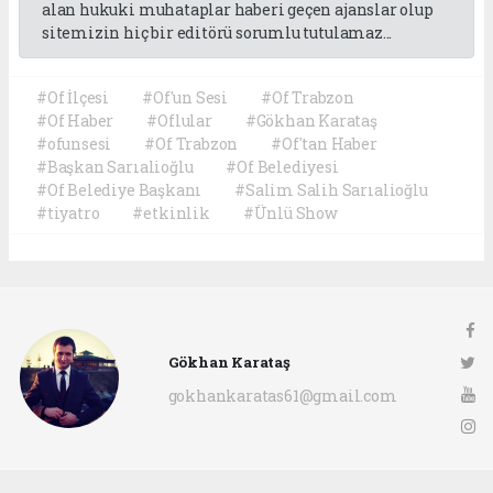
alan hukuki muhataplar haberi geçen ajanslar olup
sitemizin hiç bir editörü sorumlu tutulamaz...
#Of İlçesi
#Of'un Sesi
#Of Trabzon
#Of Haber
#Oflular
#Gökhan Karataş
#ofunsesi
#Of Trabzon
#Of'tan Haber
#Başkan Sarıalioğlu
#Of Belediyesi
#Of Belediye Başkanı
#Salim Salih Sarıalioğlu
#tiyatro
#etkinlik
#Ünlü Show
Gökhan Karataş
gokhankaratas61@gmail.com