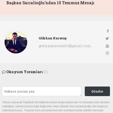
Başkan Sarıalioğlu'ndan 15 Temmuz Mesajı
Gökhan Karataş
gokhankaratas61@gmail.com
Okuyucu Yorumları
(0)
Gönder
Yorum yazarak Topluluk Kuralları’nı kabul etmiş bulunuyor ve ofunsesi.com sitesine
yaptığınız yorumunuzla ilgili doğrudan veya dolaylı tüm sorumluluğu tek başınıza
üstleniyorsunuz. Yazılan tüm yorumlardan site yönetimi hiçbir şekilde sorumlu