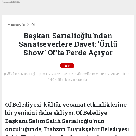
tutulamaz.
Anasayfa
Of
Başkan Sarıalioğlu'ndan
Sanatseverlere Davet: 'Ünlü
Show' Of'ta Perde Açıyor
OF
(Gökhan Karataş) - | 06.07.2026 - 09:05, Güncelleme: 06.07.2026 - 10:37
140445+ kez okundu.
Of Belediyesi, kültür ve sanat etkinliklerine
bir yenisini daha ekliyor. Of Belediye
Başkanı Salim Salih Sarıalioğlu'nun
öncülüğünde, Trabzon Büyükşehir Belediyesi