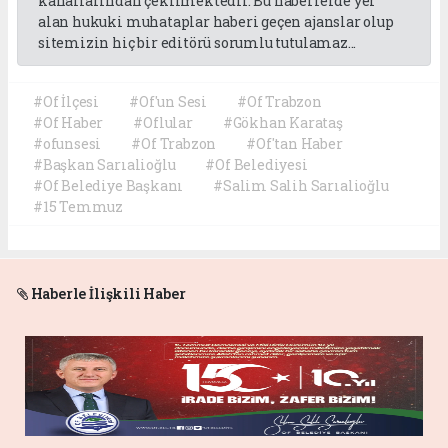
kanallarından çekilmektedir. Bu haberlerde yer
alan hukuki muhataplar haberi geçen ajanslar olup
sitemizin hiç bir editörü sorumlu tutulamaz...
#Of İlçesi
#Of'un Sesi
#Of Trabzon
#Of Haber
#Oflular
#Gökhan Karataş
#ofunsesi
#Of Trabzon
#Of'tan Haber
#Başkan Sarıalioğlu
#Of Belediyesi
#Of Belediye Başkanı
#Salim Salih Sarıalioğlu
#15 Temmuz
Haberle İlişkili Haber