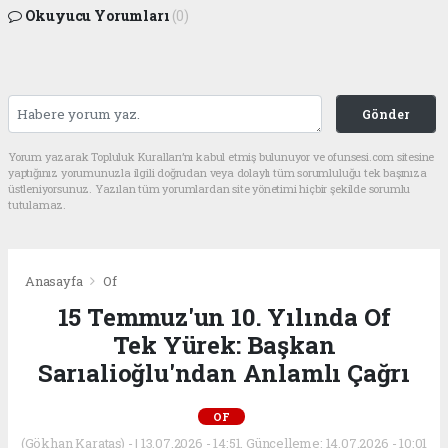
Okuyucu Yorumları
(0)
Gönder
Yorum yazarak Topluluk Kuralları’nı kabul etmiş bulunuyor ve ofunsesi.com sitesine
yaptığınız yorumunuzla ilgili doğrudan veya dolaylı tüm sorumluluğu tek başınıza
üstleniyorsunuz. Yazılan tüm yorumlardan site yönetimi hiçbir şekilde sorumlu
tutulamaz.
Anasayfa
Of
15 Temmuz'un 10. Yılında Of
Tek Yürek: Başkan
Sarıalioğlu'ndan Anlamlı Çağrı
OF
(Gökhan Karataş) - | 13.07.2026 - 14:51, Güncelleme: 14.07.2026 - 10:01