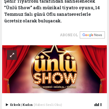
Şehir Tiyatrosu tarafından sahnelenecek
"Ünlü Show" adlı müzikal tiyatro oyunu, 14
Temmuz Salı günü Oflu sanatseverlerle
ücretsiz olarak buluşacak.
ABONE OL
Erkek
|
Kadın
(Haberi Sesli Oku)