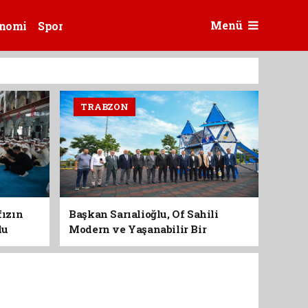
Menü
nomi
Spor
TRABZON
fızın
Başkan Sarıalioğlu, Of Sahili
du
Modern ve Yaşanabilir Bir
Kimliğe Kavuşuyor