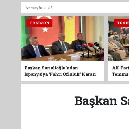
Anasayfa
Of
TRABZON
TRAB
Başkan Sarıalioğlu'ndan
AK Part
İspanya'ya 'Fahri Ofluluk' Kararı
Temmuz'
Birlik 
Başkan Sa