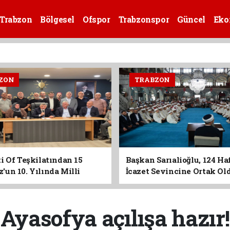
Trabzon
Bölgesel
Ofspor
Trabzonspor
Güncel
Eko
ZON
TRABZON
i Of Teşkilatından 15
Başkan Sarıalioğlu, 124 Ha
un 10. Yılında Milli
İcazet Sevincine Ortak Ol
Vurgusu
Ayasofya açılışa hazır!