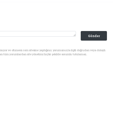
Gönder
uyor ve ofunsesi.com sitesine yaptığınız yorumunuzla ilgili doğrudan veya dolaylı
an tüm yorumlardan site yönetimi hiçbir şekilde sorumlu tutulamaz.