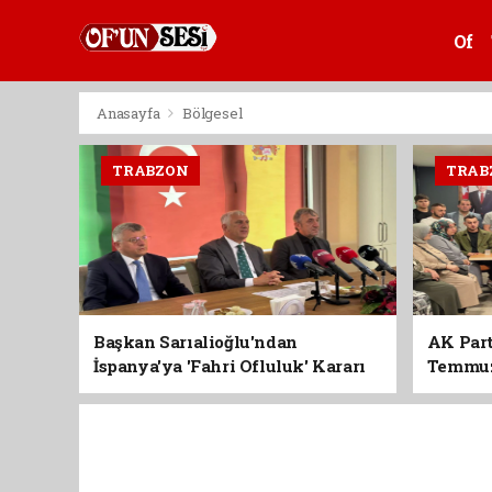
Of
Anasayfa
Bölgesel
TRABZON
TRAB
Başkan Sarıalioğlu'ndan
AK Part
İspanya'ya 'Fahri Ofluluk' Kararı
Temmuz'
Birlik 