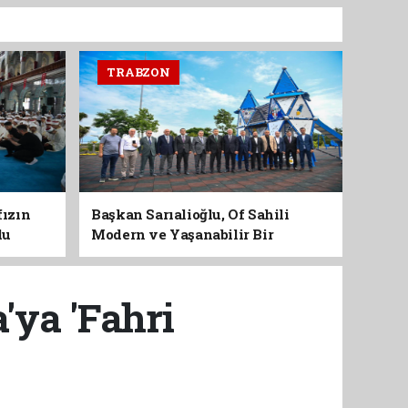
TRABZON
fızın
Başkan Sarıalioğlu, Of Sahili
du
Modern ve Yaşanabilir Bir
Kimliğe Kavuşuyor
'ya 'Fahri