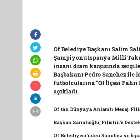
Of Belediye Başkanı Salim Sal
Şampiyonu İspanya Milli Takım
insani dram karşısında sergil
Başbakanı Pedro Sanchez ile İ
futbolcularına "Of İlçesi Fah
açıkladı.
Of'tan Dünyaya Anlamlı Mesaj: Fili
Başkan Sarıalioğlu, Filistin'e Des
Of Belediyesi'nden Sanchez ve
İsp