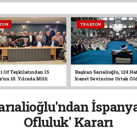
ZON
TRABZON
i Of Teşkilatından 15
Başkan Sarıalioğlu, 124 Ha
un 10. Yılında Milli
İcazet Sevincine Ortak Ol
Vurgusu
rıalioğlu'ndan İspanya
Ofluluk' Kararı