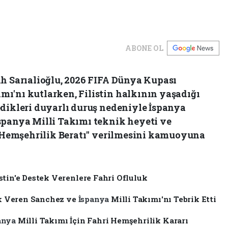
ABONE OL
ih Sarıalioğlu, 2026 FIFA Dünya Kupası
ı'nı kutlarken, Filistin halkının yaşadığı
edikleri duyarlı duruş nedeniyle İspanya
spanya Milli Takımı teknik heyeti ve
ri Hemşehrilik Beratı" verilmesini kamuoyuna
stin'e Destek Verenlere Fahri Ofluluk
tek Veren Sanchez ve
İspanya
Milli Takımı'nı Tebrik Etti
anya
Milli Takımı İçin Fahri Hemşehrilik Kararı