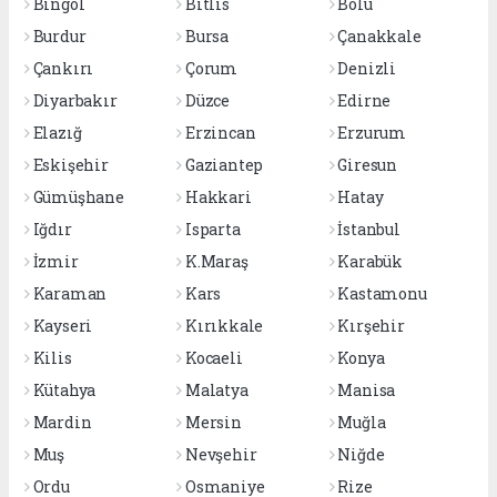
Bingöl
Bitlis
Bolu
Burdur
Bursa
Çanakkale
Çankırı
Çorum
Denizli
Diyarbakır
Düzce
Edirne
Elazığ
Erzincan
Erzurum
Eskişehir
Gaziantep
Giresun
Gümüşhane
Hakkari
Hatay
Iğdır
Isparta
İstanbul
İzmir
K.Maraş
Karabük
Karaman
Kars
Kastamonu
Kayseri
Kırıkkale
Kırşehir
Kilis
Kocaeli
Konya
Kütahya
Malatya
Manisa
Mardin
Mersin
Muğla
Muş
Nevşehir
Niğde
Ordu
Osmaniye
Rize