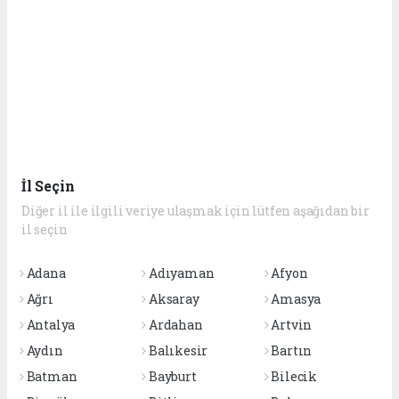
İl Seçin
Diğer il ile ilgili veriye ulaşmak için lütfen aşağıdan bir
il seçin
Adana
Adıyaman
Afyon
Ağrı
Aksaray
Amasya
Antalya
Ardahan
Artvin
Aydın
Balıkesir
Bartın
Batman
Bayburt
Bilecik