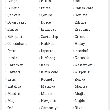
Bingöl
Bitlis
Bolu
Burdur
Bursa
Çanakkale
Çankırı
Çorum
Denizli
Diyarbakır
Düzce
Edirne
Elazığ
Erzincan
Erzurum
Eskişehir
Gaziantep
Giresun
Gümüşhane
Hakkari
Hatay
Iğdır
Isparta
İstanbul
İzmir
K.Maraş
Karabük
Karaman
Kars
Kastamonu
Kayseri
Kırıkkale
Kırşehir
Kilis
Kocaeli
Konya
Kütahya
Malatya
Manisa
Mardin
Mersin
Muğla
Muş
Nevşehir
Niğde
Ordu
Osmaniye
Rize