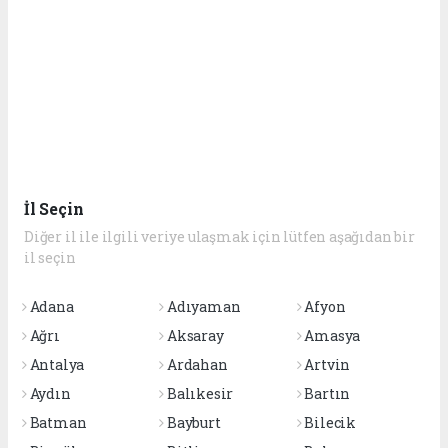
İl Seçin
Diğer il ile ilgili veriye ulaşmak için lütfen aşağıdan bir
il seçin
Adana
Adıyaman
Afyon
Ağrı
Aksaray
Amasya
Antalya
Ardahan
Artvin
Aydın
Balıkesir
Bartın
Batman
Bayburt
Bilecik