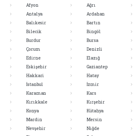
Afyon
Ağrı
Antalya
Ardahan
Balıkesir
Bartın
Bilecik
Bingöl
Burdur
Bursa
Çorum
Denizli
Edirne
Elazığ
Eskişehir
Gaziantep
Hakkari
Hatay
İstanbul
İzmir
Karaman
Kars
Kırıkkale
Kırşehir
Konya
Kütahya
Mardin
Mersin
Nevşehir
Niğde