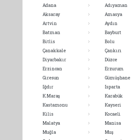
Adana
Adıyaman
Aksaray
Amasya
Artvin
Aydın
Batman
Bayburt
Bitlis
Bolu
Çanakkale
Çankırı
Diyarbakır
Düzce
Erzincan
Erzurum
Giresun
Gümüşhane
Iğdır
Isparta
K.Maraş
Karabük
Kastamonu
Kayseri
Kilis
Kocaeli
Malatya
Manisa
Muğla
Muş