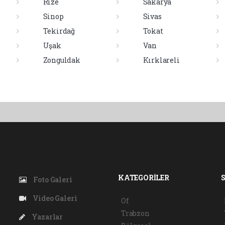
Rize
Sakarya
Sinop
Sivas
Tekirdağ
Tokat
Uşak
Van
Zonguldak
Kırklareli
KATEGORİLER
Foto Galeri
Video Galeri
Of
Trabzon
Yazarlar