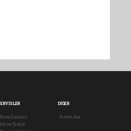
SERVİSLER
DİĞER
Hava Durumu
Sitede Ara
Yol ve Trafik