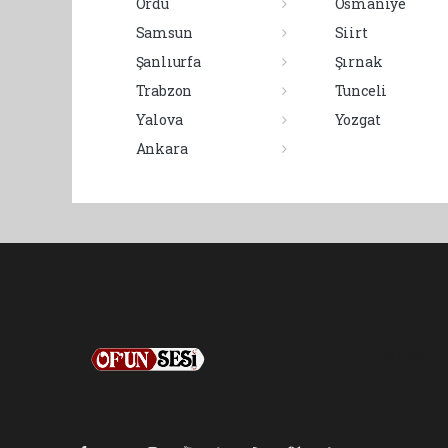
Ordu
Osmaniye
Samsun
Siirt
Şanlıurfa
Şırnak
Trabzon
Tunceli
Yalova
Yozgat
Ankara
Pro-0.026