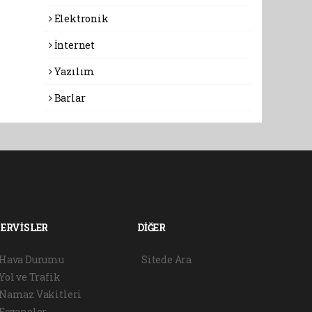
Elektronik
İnternet
Yazılım
Barlar
SERVİSLER
DİĞER
Hava Durumu
Sitede Ara
Yol ve Trafik
Namaz Vakitleri
Eczaneler