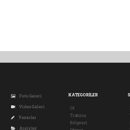
KATEGORİLER
Foto Galeri
Video Galeri
Of
Trabzon
Yazarlar
Bölgesel
Arşivler
Ofspor