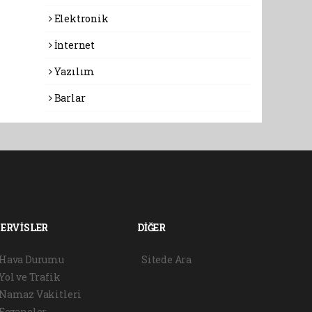
Elektronik
İnternet
Yazılım
Barlar
SERVİSLER
DİĞER
Hava Durumu
Sitede Ara
Yol ve Trafik
Namaz Vakitleri
Eczaneler