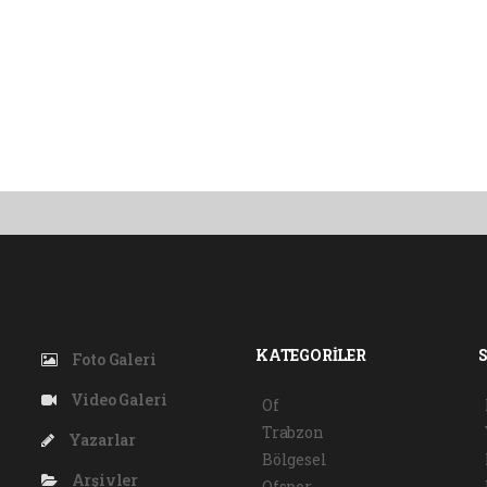
KATEGORİLER
Foto Galeri
Video Galeri
Of
Trabzon
Yazarlar
Bölgesel
Arşivler
Ofspor