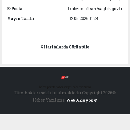
E-Posta
trabzon.oftsm/saglik.gov.tr
Yayın Tarihi
12.05.2026 11:24
Haritalarda Görüntüle
haber paketi
haber scripti
haber yazılımı
Tüm hakları saklı tutulmaktadır.Copyright 2026©
Haber Yazılımı:
Web Aksiyon ®