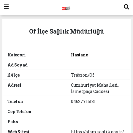
Of İlçe Sağlık Müdürlüğü
Kategori
Hastane
Ad Soyad
İl/İlçe
Trabzon/Of
Adresi
Cumhuriyet Mahallesi,
İsmetpaşa Caddesi
Telefon
04627715131
Cep Telefon
Faks
Web Sitesi
https://ofsm.saglik.gov.tr/