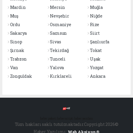
Mardin
Mersin
Muğla
Muş
Nevşehir
Niğde
Ordu
Osmaniye
Rize
Sakarya
Samsun
Siirt
Sinop
Sivas
Şanlıurfa
Şırnak
Tekirdağ
Tokat
Trabzon
Tunceli
Uşak
Van
Yalova
Yozgat
Zonguldak
Kırklareli
Ankara
haber paketi
haber scripti
haber yazılımı
Tüm hakları saklı tutulmaktadır.Copyright 2026©
Haber Yazılımı:
Web Aksiyon ®