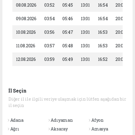
08.08.2026
03:52
05:45
13:01
16:54
20:07
09.08.2026
03:54
05:46
13:01
16:54
20:06
10.08.2026
03:56
05:47
13:01
16:53
20:05
11.08.2026
03:57
05:48
13:01
16:53
20:03
12.08.2026
03:59
05:49
13:01
16:52
20:02
İl Seçin
Diğer il ile ilgili veriye ulaşmak için lütfen aşağıdan bir
il seçin
Adana
Adıyaman
Afyon
Ağrı
Aksaray
Amasya