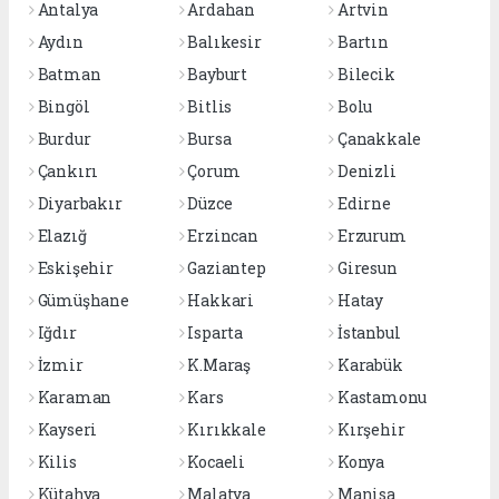
Antalya
Ardahan
Artvin
Aydın
Balıkesir
Bartın
Batman
Bayburt
Bilecik
Bingöl
Bitlis
Bolu
Burdur
Bursa
Çanakkale
Çankırı
Çorum
Denizli
Diyarbakır
Düzce
Edirne
Elazığ
Erzincan
Erzurum
Eskişehir
Gaziantep
Giresun
Gümüşhane
Hakkari
Hatay
Iğdır
Isparta
İstanbul
İzmir
K.Maraş
Karabük
Karaman
Kars
Kastamonu
Kayseri
Kırıkkale
Kırşehir
Kilis
Kocaeli
Konya
Kütahya
Malatya
Manisa