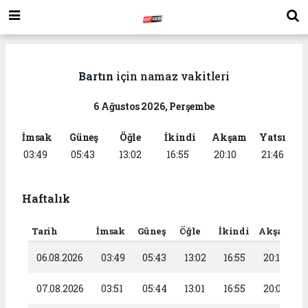
Bartın
için namaz vakitleri
6 Ağustos 2026, Perşembe
İmsak
Güneş
Öğle
İkindi
Akşam
Yatsı
03:49
05:43
13:02
16:55
20:10
21:46
Haftalık
Tarih
İmsak
Güneş
Öğle
İkindi
Akşam
Y
06.08.2026
03:49
05:43
13:02
16:55
20:10
07.08.2026
03:51
05:44
13:01
16:55
20:08