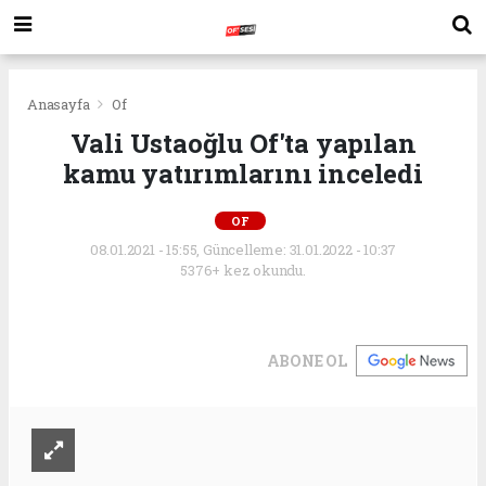
Anasayfa
Of
Vali Ustaoğlu Of'ta yapılan
kamu yatırımlarını inceledi
OF
08.01.2021 - 15:55, Güncelleme: 31.01.2022 - 10:37
5376+ kez okundu.
ABONE OL