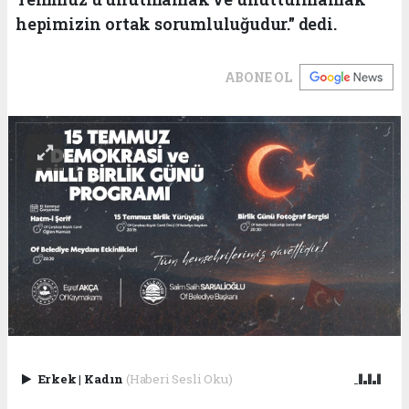
hepimizin ortak sorumluluğudur." dedi.
ABONE OL
Erkek
|
Kadın
(Haberi Sesli Oku)