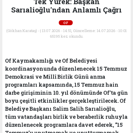
Tek Yürek: Başkan
Sarıalioğlu'ndan Anlamlı Çağrı
OF
(Gökhan Karataş) - | 13.07.2026 - 14:51, Güncelleme: 14.07.2026 - 10:01
65195 kez okundu.
Of Kaymakamlığı ve Of Belediyesi
koordinasyonunda düzenlenecek 15 Temmuz
Demokrasi ve Millî Birlik Günü anma
programları kapsamında, 15 Temmuz hain
darbe girişiminin 10. yıl dönümünde Of'ta gün
boyu çeşitli etkinlikler gerçekleştirilecek. Of
Belediye Başkanı Salim Salih Sarıalioğlu,
tüm vatandaşları birlik ve beraberlik ruhuyla
düzenlenecek programlara davet ederek, "15
Temmuz'u unutmamak ve unutturmamak