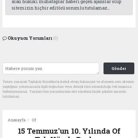
alan hukuki muhataplar haberi geçen ajanslar olup
sitemizin hiç bir editörü sorumlu tutulamaz...
Okuyucu Yorumları
(0)
Gönder
Yorum yazarak Topluluk Kuralları’nı kabul etmiş bulunuyor ve ofunsesi.com sitesine
yaptığınız yorumunuzla ilgili doğrudan veya dolaylı tüm sorumluluğu tek başınıza
üstleniyorsunuz. Yazılan tüm yorumlardan site yönetimi hiçbir şekilde sorumlu
tutulamaz.
Anasayfa
Of
15 Temmuz'un 10. Yılında Of