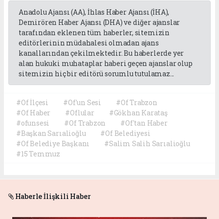
Anadolu Ajansı (AA), İhlas Haber Ajansı (İHA),
Demirören Haber Ajansı (DHA) ve diğer ajanslar
tarafından eklenen tüm haberler, sitemizin
editörlerinin müdahalesi olmadan ajans
kanallarından çekilmektedir. Bu haberlerde yer
alan hukuki muhataplar haberi geçen ajanslar olup
sitemizin hiç bir editörü sorumlu tutulamaz...
#Of İlçesi
#Of'un Sesi
#Of Trabzon
#Of Haber
#Oflular
#Gökhan Karataş
#ofunsesi
#Of Trabzon
#Of'tan Haber
#Başkan Sarıalioğlu
#Of Belediyesi
#Of Belediye Başkanı
#Salim Salih Sarıalioğlu
#15 Temmuz
Haberle İlişkili Haber