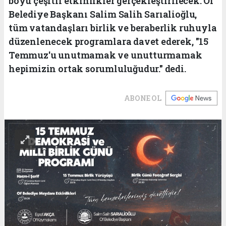
boyu çeşitli etkinlikler gerçekleştirilecek. Of
Belediye Başkanı Salim Salih Sarıalioğlu,
tüm vatandaşları birlik ve beraberlik ruhuyla
düzenlenecek programlara davet ederek, "15
Temmuz'u unutmamak ve unutturmamak
hepimizin ortak sorumluluğudur." dedi.
ABONE OL