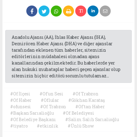
Anadolu Ajansı (AA), İhlas Haber Ajansı (İHA),
Demirören Haber Ajansı (DHA) ve diğer ajanslar
tarafından eklenen tüm haberler, sitemizin
editörlerinin müdahalesi olmadan ajans
kanallarından çekilmektedir. Bu haberlerde yer
alan hukuki muhataplar haberi geçen ajanslar olup
sitemizin hiç bir editörü sorumlu tutulamaz...
#Of İlçesi
#Of'un Sesi
#Of Trabzon
#Of Haber
#Oflular
#Gökhan Karataş
#ofunsesi
#Of Trabzon
#Of'tan Haber
#Başkan Sarıalioğlu
#Of Belediyesi
#Of Belediye Başkanı
#Salim Salih Sarıalioğlu
#tiyatro
#etkinlik
#Ünlü Show