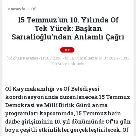
Anasayfa
Of
15 Temmuz'un 10. Yılında Of
Tek Yürek: Başkan
Sarıalioğlu'ndan Anlamlı Çağrı
OF
(Gökhan Karataş) - | 13.07.2026 - 14:51, Güncelleme: 14.07.2026 - 10:01
71824 kez okundu.
Of Kaymakamlığı ve Of Belediyesi
koordinasyonunda düzenlenecek 15 Temmuz
Demokrasi ve Millî Birlik Günü anma
programları kapsamında, 15 Temmuz hain
darbe girişiminin 10. yıl dönümünde Of'ta gün
boyu çeşitli etkinlikler gerçekleştirilecek. Of