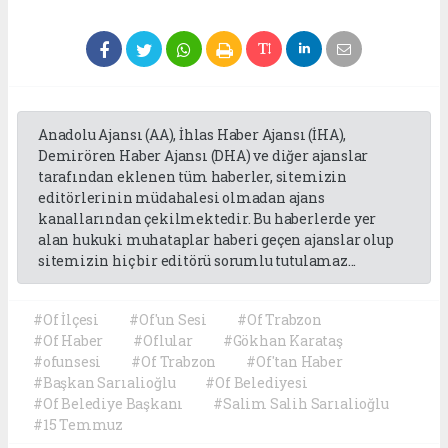
Anadolu Ajansı (AA), İhlas Haber Ajansı (İHA),
Demirören Haber Ajansı (DHA) ve diğer ajanslar
tarafından eklenen tüm haberler, sitemizin
editörlerinin müdahalesi olmadan ajans
kanallarından çekilmektedir. Bu haberlerde yer
alan hukuki muhataplar haberi geçen ajanslar olup
sitemizin hiç bir editörü sorumlu tutulamaz...
#Of İlçesi
#Of'un Sesi
#Of Trabzon
#Of Haber
#Oflular
#Gökhan Karataş
#ofunsesi
#Of Trabzon
#Of'tan Haber
#Başkan Sarıalioğlu
#Of Belediyesi
#Of Belediye Başkanı
#Salim Salih Sarıalioğlu
#15 Temmuz