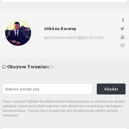
Gökhan Karataş
gokhankaratas61@gmail.com
Okuyucu Yorumları
(0)
Gönder
Yorum yazarak Topluluk Kuralları’nı kabul etmiş bulunuyor ve ofunsesi.com sitesine
yaptığınız yorumunuzla ilgili doğrudan veya dolaylı tüm sorumluluğu tek başınıza
üstleniyorsunuz. Yazılan tüm yorumlardan site yönetimi hiçbir şekilde sorumlu
tutulamaz.