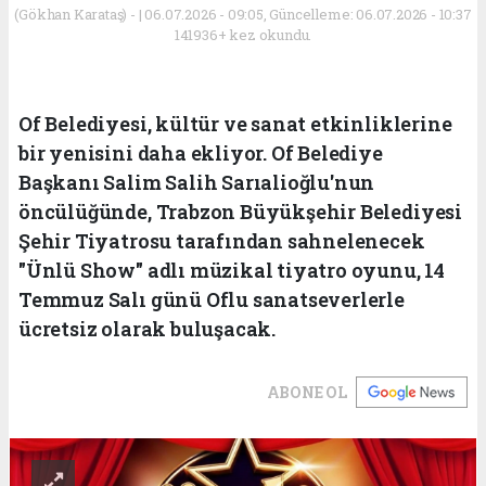
(Gökhan Karataş) - | 06.07.2026 - 09:05, Güncelleme: 06.07.2026 - 10:37
141936+ kez okundu.
Of Belediyesi, kültür ve sanat etkinliklerine
bir yenisini daha ekliyor. Of Belediye
Başkanı Salim Salih Sarıalioğlu'nun
öncülüğünde, Trabzon Büyükşehir Belediyesi
Şehir Tiyatrosu tarafından sahnelenecek
"Ünlü Show" adlı müzikal tiyatro oyunu, 14
Temmuz Salı günü Oflu sanatseverlerle
ücretsiz olarak buluşacak.
ABONE OL