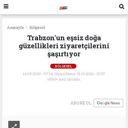
Anasayfa
Bölgesel
Trabzon'un eşsiz doğa
güzellikleri ziyaretçilerini
şaşırtıyor
BÖLGESEL
14.09.2020 - 07:14, Güncelleme: 31.01.2022 - 10:37
6550+ kez okundu.
ABONE OL