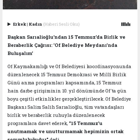
Erkek
|
Kadın
(Haberi Sesli Oku)
Başkan Sarıalioğlu'ndan 15 Temmuz'da Birlik ve
Beraberlik Çağrısı: 'Of Belediye Meydanı'nda
Buluşalım'
Of Kaymakamlığı ve Of Belediyesi koordinasyonunda
düzenlenecek 15 Temmuz Demokrasi ve Millî Birlik
Günü anma programları kapsamında, 15 Temmuz
hain darbe girişiminin 10. yıl dönümünde Of'ta gün
boyu çeşitli etkinlikler gerçekleştirilecek. Of Belediye
Başkanı Salim Salih Sarıalioğlu, tüm vatandaşları
birlik ve beraberlik ruhuyla düzenlenecek
programlara davet ederek,
"15 Temmuz'u
unutmamak ve unutturmamak hepimizin ortak
sorumluluğudur."
dedi.