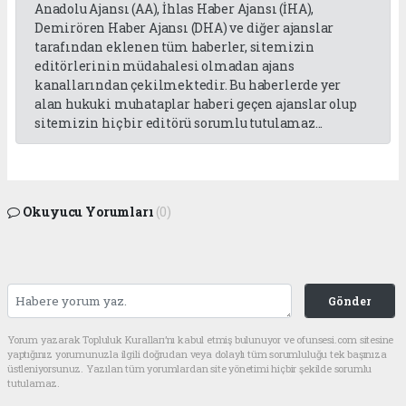
Anadolu Ajansı (AA), İhlas Haber Ajansı (İHA),
Demirören Haber Ajansı (DHA) ve diğer ajanslar
tarafından eklenen tüm haberler, sitemizin
editörlerinin müdahalesi olmadan ajans
kanallarından çekilmektedir. Bu haberlerde yer
alan hukuki muhataplar haberi geçen ajanslar olup
sitemizin hiç bir editörü sorumlu tutulamaz...
Okuyucu Yorumları
(0)
Gönder
Yorum yazarak Topluluk Kuralları’nı kabul etmiş bulunuyor ve ofunsesi.com sitesine
yaptığınız yorumunuzla ilgili doğrudan veya dolaylı tüm sorumluluğu tek başınıza
üstleniyorsunuz. Yazılan tüm yorumlardan site yönetimi hiçbir şekilde sorumlu
tutulamaz.