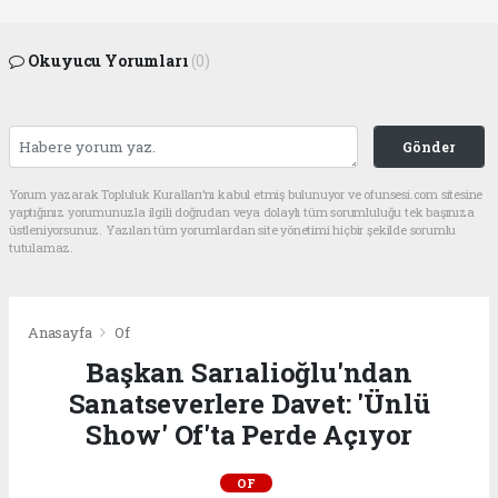
Okuyucu Yorumları
(0)
Gönder
Yorum yazarak Topluluk Kuralları’nı kabul etmiş bulunuyor ve ofunsesi.com sitesine
yaptığınız yorumunuzla ilgili doğrudan veya dolaylı tüm sorumluluğu tek başınıza
üstleniyorsunuz. Yazılan tüm yorumlardan site yönetimi hiçbir şekilde sorumlu
tutulamaz.
Anasayfa
Of
Başkan Sarıalioğlu'ndan
Sanatseverlere Davet: 'Ünlü
Show' Of'ta Perde Açıyor
OF