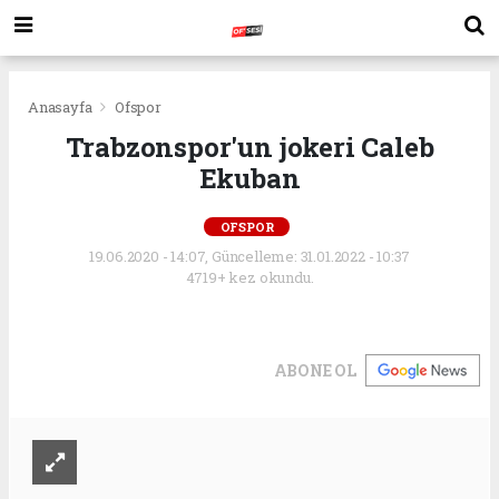
Anasayfa
Ofspor
Trabzonspor'un jokeri Caleb
Ekuban
OFSPOR
19.06.2020 - 14:07, Güncelleme: 31.01.2022 - 10:37
4719+ kez okundu.
ABONE OL