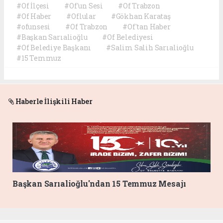
#Of İlçesi
#Of'un Sesi
#Of Trabzon
#Of Haber
#Oflular
#Gökhan Karataş
#ofunsesi
#Of Trabzon
#Of'tan Haber
#Başkan Sarıalioğlu
#Of Belediyesi
#Of Belediye Başkanı
#Salim Salih Sarıalioğlu
#15 Temmuz
Haberle İlişkili Haber
Başkan Sarıalioğlu'ndan 15 Temmuz Mesajı