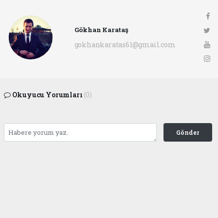
Gökhan Karataş
gokhankaratas61@gmail.com
Okuyucu Yorumları
(0)
Gönder
Yorum yazarak Topluluk Kuralları’nı kabul etmiş bulunuyor ve ofunsesi.com sitesine
yaptığınız yorumunuzla ilgili doğrudan veya dolaylı tüm sorumluluğu tek başınıza
üstleniyorsunuz. Yazılan tüm yorumlardan site yönetimi hiçbir şekilde sorumlu
tutulamaz.