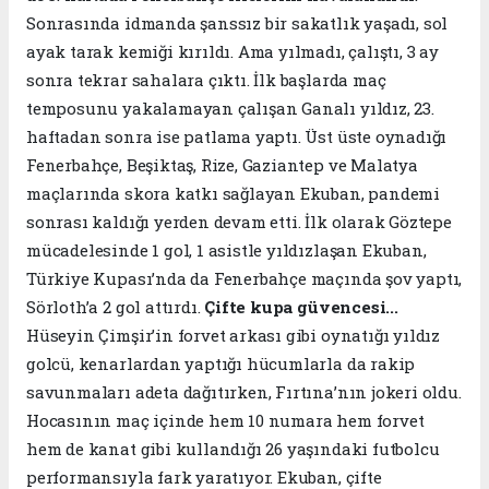
Sonrasında idmanda şanssız bir sakatlık yaşadı, sol
ayak tarak kemiği kırıldı. Ama yılmadı, çalıştı, 3 ay
sonra tekrar sahalara çıktı. İlk başlarda maç
temposunu yakalamayan çalışan Ganalı yıldız, 23.
haftadan sonra ise patlama yaptı. Üst üste oynadığı
Fenerbahçe, Beşiktaş, Rize, Gaziantep ve Malatya
maçlarında skora katkı sağlayan Ekuban, pandemi
sonrası kaldığı yerden devam etti. İlk olarak Göztepe
mücadelesinde 1 gol, 1 asistle yıldızlaşan Ekuban,
Türkiye Kupası’nda da Fenerbahçe maçında şov yaptı,
Sörloth’a 2 gol attırdı.
Çifte kupa güvencesi...
Hüseyin Çimşir’in forvet arkası gibi oynatığı yıldız
golcü, kenarlardan yaptığı hücumlarla da rakip
savunmaları adeta dağıtırken, Fırtına’nın jokeri oldu.
Hocasının maç içinde hem 10 numara hem forvet
hem de kanat gibi kullandığı 26 yaşındaki futbolcu
performansıyla fark yaratıyor. Ekuban, çifte