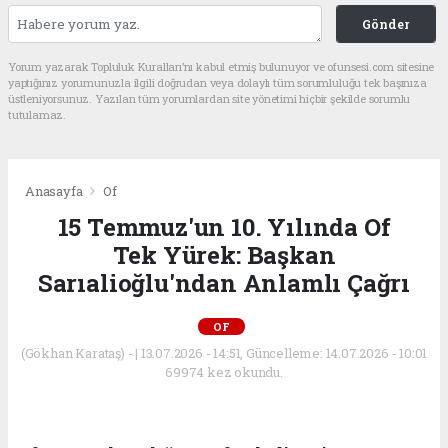
Gönder
Yorum yazarak Topluluk Kuralları’nı kabul etmiş bulunuyor ve ofunsesi.com sitesine
yaptığınız yorumunuzla ilgili doğrudan veya dolaylı tüm sorumluluğu tek başınıza
üstleniyorsunuz. Yazılan tüm yorumlardan site yönetimi hiçbir şekilde sorumlu
tutulamaz.
Anasayfa
Of
15 Temmuz'un 10. Yılında Of
Tek Yürek: Başkan
Sarıalioğlu'ndan Anlamlı Çağrı
OF
(Gökhan Karataş) - | 13.07.2026 - 14:51, Güncelleme: 14.07.2026 - 10:01
69974 kez okundu.