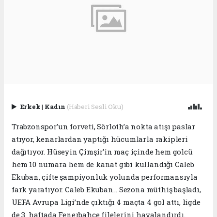
Erkek
|
Kadın
(Haberi Sesli Oku)
Trabzonspor’un forveti, Sörloth’a nokta atışı paslar
atıyor, kenarlardan yaptığı hücumlarla rakipleri
dağıtıyor. Hüseyin Çimşir’in maç içinde hem golcü
hem 10 numara hem de kanat gibi kullandığı Caleb
Ekuban, çifte şampiyonluk yolunda performansıyla
fark yaratıyor. Caleb Ekuban... Sezona müthiş başladı,
UEFA Avrupa Ligi’nde çıktığı 4 maçta 4 gol attı, ligde
de 3. haftada Fenerbahçe filelerini havalandırdı.