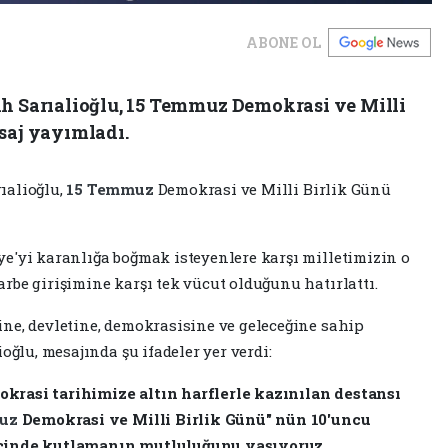
ABONE OL
ih Sarıalioğlu, 15 Temmuz Demokrasi ve Milli
saj yayımladı.
ıalioğlu,
15 Temmuz
Demokrasi ve Milli Birlik Günü
ye'yi karanlığa boğmak isteyenlere karşı milletimizin o
rbe girişimine karşı tek vücut olduğunu hatırlattı.
ne, devletine, demokrasisine ve geleceğine sahip
oğlu, mesajında şu ifadeler yer verdi:
krasi tarihimize altın harflerle kazınılan destansı
muz
Demokrasi ve Milli Birlik Günü" nün 10'uncu
içinde kutlamanın mutluluğunu yaşıyoruz.