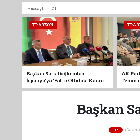
Anasayfa
Of
TRABZON
TRAB
Başkan Sarıalioğlu'ndan
AK Part
İspanya'ya 'Fahri Ofluluk' Kararı
Temmuz'
Birlik 
Başkan Sa
(Gökhan 
Of