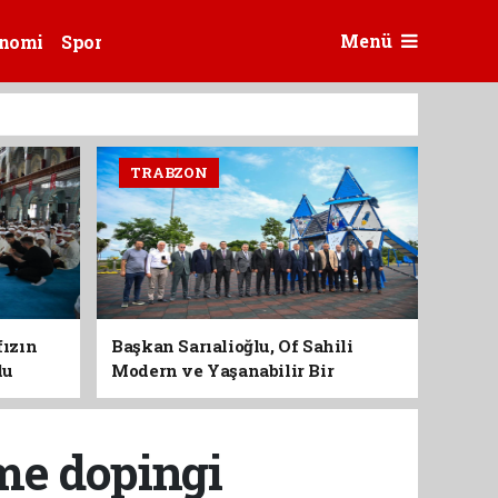
Menü
nomi
Spor
TRABZON
fızın
Başkan Sarıalioğlu, Of Sahili
du
Modern ve Yaşanabilir Bir
Kimliğe Kavuşuyor
me dopingi