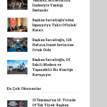
Temmuz, Milletimizin
İradesiyle Yazdığı
Destandır
Başkan Sarıalioğlu'ndan
İspanya'ya 'Fahri Ofluluk'
Kararı
Başkan Sarıalioğlu, 124
Hafızın İcazet Sevincine
Ortak Oldu
Başkan Sarıalioğlu, Of
Sahili Modern ve
Yaşanabilir Bir Kimliğe
Kavuşuyor
En Çok Okunanlar
15 Temmuz'un 10. Yılında
Of Tek Yürek: Başkan