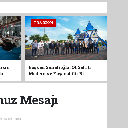
TRABZON
fızın
Başkan Sarıalioğlu, Of Sahili
du
Modern ve Yaşanabilir Bir
Kimliğe Kavuşuyor
muz Mesajı
kez okundu.