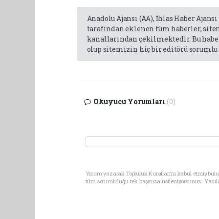
Anadolu Ajansı (AA), İhlas Haber Ajansı
tarafından eklenen tüm haberler, sit
kanallarından çekilmektedir. Bu haber
olup sitemizin hiç bir editörü sorumlu 
Okuyucu Yorumları
(0)
Yorum yazarak Topluluk Kuralları’nı kabul etmiş bulun
tüm sorumluluğu tek başınıza üstleniyorsunuz. Yazıl