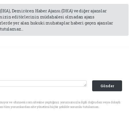
 (İHA), Demirören Haber Ajansı (DHA) ve diğer ajanslar
emizin editörlerinin müdahalesi olmadan ajans
lerde yer alan hukuki muhataplar haberi geçen ajanslar
tutulamaz...
Gönder
uyor ve ofunsesi.com sitesine yaptığınız yorumunuzla ilgili doğrudan veya dolaylı
an tüm yorumlardan site yönetimi hiçbir şekilde sorumlu tutulamaz.