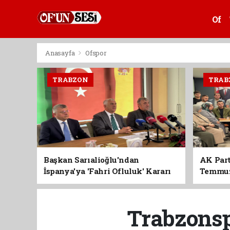
Of
Anasayfa
Ofspor
TRABZON
TRAB
Başkan Sarıalioğlu'ndan
AK Part
İspanya'ya 'Fahri Ofluluk' Kararı
Temmuz'
Birlik 
Trabzonsp