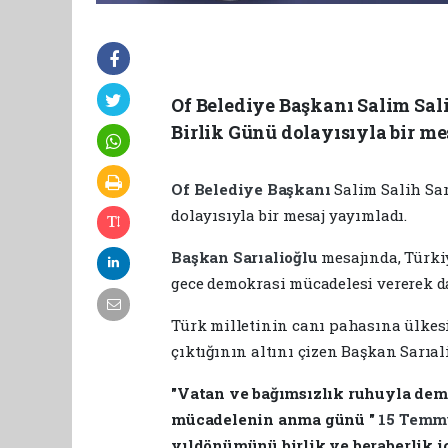
Of Belediye Başkanı Salim Sal
Birlik Günü dolayısıyla bir me
Of Belediye Başkanı
Salim Salih Sar
dolayısıyla bir mesaj yayımladı.
Başkan Sarıalioğlu
mesajında, Türki
gece demokrasi mücadelesi vererek da
Türk milletinin canı pahasına ülkesi
çıktığının altını çizen Başkan Sarıali
"Vatan ve bağımsızlık ruhuyla demo
mücadelenin anma günü "
15 Tem
yıldönümünü birlik ve beraberlik 