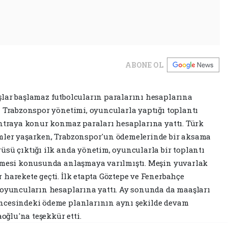
ABONE OL
şlar başlamaz futbolcuların paralarını hesaplarına
a Trabzonspor yönetimi, oyuncularla yaptığı toplantı
antraya konur konmaz paraları hesaplarına yattı. Türk
mler yaşarken, Trabzonspor'un ödemelerinde bir aksama
üsü çıktığı ilk anda yönetim, oyuncularla bir toplantı
enmesi konusunda anlaşmaya varılmıştı. Meşin yuvarlak
 harekete geçti. İlk etapta Göztepe ve Fenerbahçe
 oyuncuların hesaplarına yattı. Ay sonunda da maaşları
ncesindeki ödeme planlarının aynı şekilde devam
ğlu'na teşekkür etti.