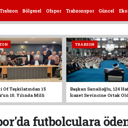
Trabzon
Bölgesel
Ofspor
Trabzonspor
Güncel
Eko
ZON
TRABZON
i Of Teşkilatından 15
Başkan Sarıalioğlu, 124 Ha
un 10. Yılında Milli
İcazet Sevincine Ortak Ol
Vurgusu
or'da futbolculara öde