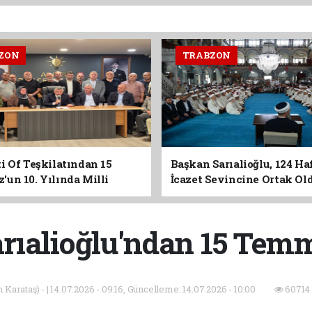
ZON
TRABZON
i Of Teşkilatından 15
Başkan Sarıalioğlu, 124 Ha
un 10. Yılında Milli
İcazet Sevincine Ortak Ol
Vurgusu
rıalioğlu'ndan 15 Tem
Karataş) - | 14.07.2026 - 09:16, Güncelleme: 14.07.2026 - 10:00
60714 