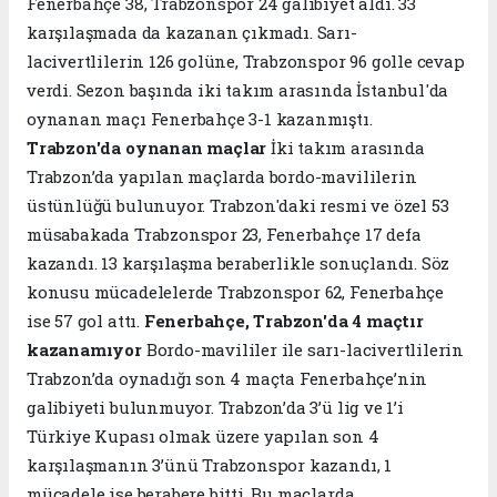
Fenerbahçe 38, Trabzonspor 24 galibiyet aldı. 33
karşılaşmada da kazanan çıkmadı. Sarı-
lacivertlilerin 126 golüne, Trabzonspor 96 golle cevap
verdi. Sezon başında iki takım arasında İstanbul'da
oynanan maçı Fenerbahçe 3-1 kazanmıştı.
Trabzon'da oynanan maçlar
İki takım arasında
Trabzon’da yapılan maçlarda bordo-mavililerin
üstünlüğü bulunuyor. Trabzon'daki resmi ve özel 53
müsabakada Trabzonspor 23, Fenerbahçe 17 defa
kazandı. 13 karşılaşma beraberlikle sonuçlandı. Söz
konusu mücadelelerde Trabzonspor 62, Fenerbahçe
ise 57 gol attı.
Fenerbahçe, Trabzon'da 4 maçtır
kazanamıyor
Bordo-mavililer ile sarı-lacivertlilerin
Trabzon’da oynadığı son 4 maçta Fenerbahçe’nin
galibiyeti bulunmuyor. Trabzon’da 3’ü lig ve 1’i
Türkiye Kupası olmak üzere yapılan son 4
karşılaşmanın 3’ünü Trabzonspor kazandı, 1
mücadele ise berabere bitti. Bu maçlarda