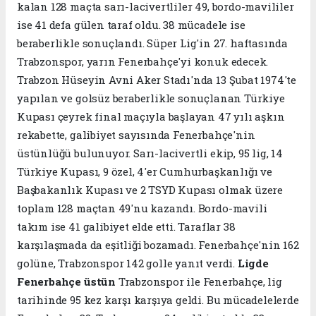
kalan 128 maçta sarı-lacivertliler 49, bordo-mavililer
ise 41 defa gülen taraf oldu. 38 mücadele ise
beraberlikle sonuçlandı. Süper Lig'in 27. haftasında
Trabzonspor, yarın Fenerbahçe'yi konuk edecek.
Trabzon Hüseyin Avni Aker Stadı'nda 13 Şubat 1974'te
yapılan ve golsüz beraberlikle sonuçlanan Türkiye
Kupası çeyrek final maçıyla başlayan 47 yılı aşkın
rekabette, galibiyet sayısında Fenerbahçe'nin
üstünlüğü bulunuyor. Sarı-lacivertli ekip, 95 lig, 14
Türkiye Kupası, 9 özel, 4'er Cumhurbaşkanlığı ve
Başbakanlık Kupası ve 2 TSYD Kupası olmak üzere
toplam 128 maçtan 49'nu kazandı. Bordo-mavili
takım ise 41 galibiyet elde etti. Taraflar 38
karşılaşmada da eşitliği bozamadı. Fenerbahçe'nin 162
golüne, Trabzonspor 142 golle yanıt verdi.
Ligde
Fenerbahçe üstün
Trabzonspor ile Fenerbahçe, lig
tarihinde 95 kez karşı karşıya geldi. Bu mücadelelerde