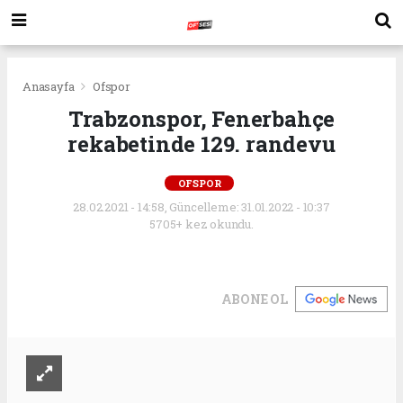
Anasayfa
Ofspor
Trabzonspor, Fenerbahçe
rekabetinde 129. randevu
OFSPOR
28.02.2021 - 14:58, Güncelleme: 31.01.2022 - 10:37
5705+ kez okundu.
ABONE OL