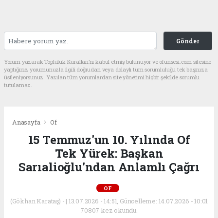
Gönder
Yorum yazarak Topluluk Kuralları’nı kabul etmiş bulunuyor ve ofunsesi.com sitesine
yaptığınız yorumunuzla ilgili doğrudan veya dolaylı tüm sorumluluğu tek başınıza
üstleniyorsunuz. Yazılan tüm yorumlardan site yönetimi hiçbir şekilde sorumlu
tutulamaz.
Anasayfa
Of
15 Temmuz'un 10. Yılında Of
Tek Yürek: Başkan
Sarıalioğlu'ndan Anlamlı Çağrı
OF
(Gökhan Karataş) - | 13.07.2026 - 14:51, Güncelleme: 14.07.2026 - 10:01
70807 kez okundu.