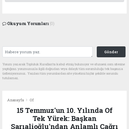
Okuyucu Yorumları
(0)
Gönder
Yorum yazarak Topluluk Kuralları’nı kabul etmiş bulunuyor ve ofunsesi.com sitesine
yaptığınız yorumunuzla ilgili doğrudan veya dolaylı tüm sorumluluğu tek başınıza
üstleniyorsunuz. Yazılan tüm yorumlardan site yönetimi hiçbir şekilde sorumlu
tutulamaz.
Anasayfa
Of
15 Temmuz'un 10. Yılında Of
Tek Yürek: Başkan
Sarıalioğlu'ndan Anlamlı Çağrı