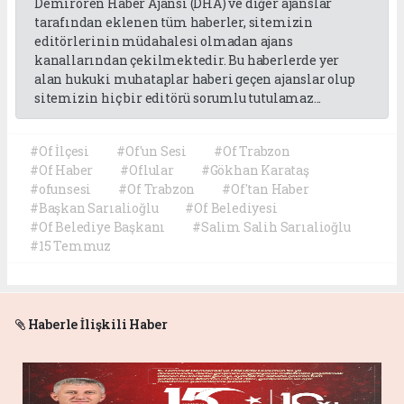
Demirören Haber Ajansı (DHA) ve diğer ajanslar
tarafından eklenen tüm haberler, sitemizin
editörlerinin müdahalesi olmadan ajans
kanallarından çekilmektedir. Bu haberlerde yer
alan hukuki muhataplar haberi geçen ajanslar olup
sitemizin hiç bir editörü sorumlu tutulamaz...
#Of İlçesi
#Of'un Sesi
#Of Trabzon
#Of Haber
#Oflular
#Gökhan Karataş
#ofunsesi
#Of Trabzon
#Of'tan Haber
#Başkan Sarıalioğlu
#Of Belediyesi
#Of Belediye Başkanı
#Salim Salih Sarıalioğlu
#15 Temmuz
Haberle İlişkili Haber