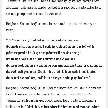
Temmuz'un millet iradesine sahip çıkılan tarihi bir
dönüm noktası olduğunu belirterek tüm vatandaşları
anma programlarına davet etti.
Başkan Sarıalioğlu açıklamasında şu ifadelere yer
verdi:
"15 Temmuz, milletimizin vatanına ve
demokrasisine nasıl sahip çıktığının en büyük
göstergesidir. O gece gösterilen direnişi
unutmamak ve unutturmamak adına
düzenlediğimiz anma programımıza tüm halkımızı
davet ediyorum. Gelin hep birlikte şehitlerimizi
dualarla analım, milli iradeye sahip çıkalım."
Başkan Sarıalioğlu, Of Kaymakamlığı ve Of Belediyesi
koordinasyonunda hazırlanan programlarla 15
Temmuz ruhunun gelecek nesillere aktarılacağını
belirterek,
"Birlik ve beraberliğimizin simgesi olan