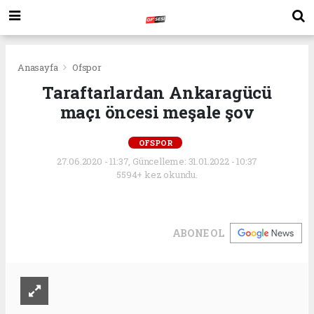
Anasayfa
Ofspor
Taraftarlardan Ankaragücü
maçı öncesi meşale şov
OFSPOR
27.06.2020 - 11:37, Güncelleme: 31.01.2022 - 10:37
5594+ kez okundu.
ABONE OL