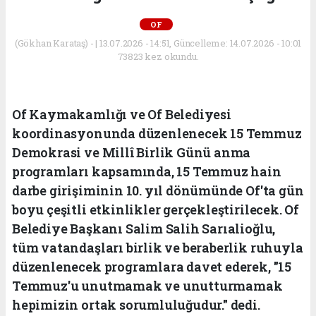
OF
(Gökhan Karataş) - | 13.07.2026 - 14:51, Güncelleme: 14.07.2026 - 10:01
73823 kez okundu.
Of Kaymakamlığı ve Of Belediyesi
koordinasyonunda düzenlenecek 15 Temmuz
Demokrasi ve Millî Birlik Günü anma
programları kapsamında, 15 Temmuz hain
darbe girişiminin 10. yıl dönümünde Of'ta gün
boyu çeşitli etkinlikler gerçekleştirilecek. Of
Belediye Başkanı Salim Salih Sarıalioğlu,
tüm vatandaşları birlik ve beraberlik ruhuyla
düzenlenecek programlara davet ederek, "15
Temmuz'u unutmamak ve unutturmamak
hepimizin ortak sorumluluğudur." dedi.